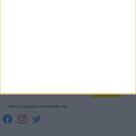
καλύτερο, δεν σε πάει πουθενά η επιτυχία. Είναι
απλώς ένα ωραίο, ανεβαστικό, επιφανειακό
συναίσθημα.»
Βιμ Βέντερς
Συνέντευξη
CONNECT
Εγγράψου στο εβδομαδιαίο newsletter μας.
ΕΓΓΡΑΦΗ
Θέλω να λαμβάνω τα newsletter σας.