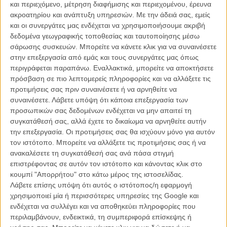
και περιεχόμενο, μέτρηση διαφήμισης και περιεχομένου, έρευνα
ακροατηρίου και ανάπτυξη υπηρεσιών.
Με την άδειά σας, εμείς
και οι συνεργάτες μας ενδέχεται να χρησιμοποιήσουμε ακριβή
δεδομένα γεωγραφικής τοποθεσίας και ταυτοποίησης μέσω
σάρωσης συσκευών. Μπορείτε να κάνετε κλικ για να συναινέσετε
στην επεξεργασία από εμάς και τους συνεργάτες μας όπως
περιγράφεται παραπάνω. Εναλλακτικά, μπορείτε να αποκτήσετε
Gravity
πρόσβαση σε πιο λεπτομερείς πληροφορίες και να αλλάξετε τις
προτιμήσεις σας πριν συναινέσετε ή να αρνηθείτε να
ΑΡΘΡΑ
συναινέσετε.
Λάβετε υπόψη ότι κάποια επεξεργασία των
προσωπικών σας δεδομένων ενδέχεται να μην απαιτεί τη
συγκατάθεσή σας, αλλά έχετε το δικαίωμα να αρνηθείτε αυτήν
Ο Τζορτζ Κλούνεϊ θα τιμηθεί με Χρυσό Λέοντα στη
την επεξεργασία. Οι προτιμήσεις σας θα ισχύουν μόνο για αυτόν
Βενετία
τον ιστότοπο. Μπορείτε να αλλάξετε τις προτιμήσεις σας ή να
ανακαλέσετε τη συγκατάθεσή σας ανά πάσα στιγμή
ΝΕΑ
/
06 ΙΟΥΛ
/
Φανή Εμμανουήλ
επιστρέφοντας σε αυτόν τον ιστότοπο και κάνοντας κλικ στο
κουμπί "Απορρήτου" στο κάτω μέρος της ιστοσελίδας.
Τι βλέπουμε στο σπίτι την Κυριακή, 5 Ιουλίου
Λάβετε επίσης υπόψη ότι αυτός ο ιστότοπος/η εφαρμογή
FLIX AT HOME
/
05 ΙΟΥΛ
/
Flix Team
χρησιμοποιεί μία ή περισσότερες υπηρεσίες της Google και
ενδέχεται να συλλέγει και να αποθηκεύει πληροφορίες που
Τα βραβεία της Ενωσης Κριτικών Κινηματογράφου του
περιλαμβάνουν, ενδεικτικά, τη συμπεριφορά επίσκεψης ή