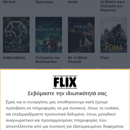
Wicked
Spaceman
Inside
Oι Μίτσελ και η
Εξέγερση των
Μηχανών
Λαθρεπιβάτης
Ο Ουρανός του
Με τα Μάτια
Ρόμα
Μεσονυκτίου
Κλειστά
Σεβόμαστε την ιδιωτικότητά σας
Εμείς και οι συνεργάτες μας αποθηκεύουμε και/ή έχουμε
πρόσβαση σε πληροφορίες σε μια συσκευή, όπως τα cookies,
9ο Φεστιβάλ
Life
Η Διάσωση
300: Η Ανοδος
Εθνογραφικού
της
και επεξεργαζόμαστε προσωπικά δεδομένα, όπως μοναδικοί
Κινηματογράφου
Αυτοκρατορίας
αναγνωριστικοί και προσαρμοσμένες πληροφορίες που
της Αθήνας
αποστέλλονται από μια συσκευή για εξατομικευμένες διαφημίσεις