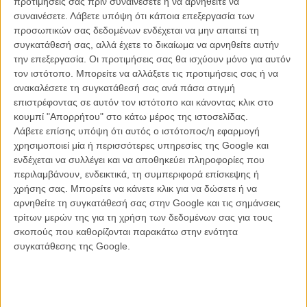
προτιμήσεις σας πριν συναινέσετε ή να αρνηθείτε να
συναινέσετε.
Λάβετε υπόψη ότι κάποια επεξεργασία των
προσωπικών σας δεδομένων ενδέχεται να μην απαιτεί τη
συγκατάθεσή σας, αλλά έχετε το δικαίωμα να αρνηθείτε αυτήν
ΝΕΑ
την επεξεργασία. Οι προτιμήσεις σας θα ισχύουν μόνο για αυτόν
Μίλα μου για καλοκαιρινά φεστιβάλ κινηματογράφου
τον ιστότοπο. Μπορείτε να αλλάξετε τις προτιμήσεις σας ή να
στην Ελλάδα
ανακαλέσετε τη συγκατάθεσή σας ανά πάσα στιγμή
επιστρέφοντας σε αυτόν τον ιστότοπο και κάνοντας κλικ στο
Ο πιο αναλυτικός οδηγός των καλοκαιρινών φεστιβάλ σε νησιά και ηπειρωτική
Ελλάδα είναι εδώ
κουμπί "Απορρήτου" στο κάτω μέρος της ιστοσελίδας.
Λάβετε επίσης υπόψη ότι αυτός ο ιστότοπος/η εφαρμογή
χρησιμοποιεί μία ή περισσότερες υπηρεσίες της Google και
ενδέχεται να συλλέγει και να αποθηκεύει πληροφορίες που
περιλαμβάνουν, ενδεικτικά, τη συμπεριφορά επίσκεψης ή
χρήσης σας. Μπορείτε να κάνετε κλικ για να δώσετε ή να
αρνηθείτε τη συγκατάθεσή σας στην Google και τις σημάνσεις
τρίτων μερών της για τη χρήση των δεδομένων σας για τους
Η επιτυχία είναι υπερτιμημένη. Δεν σε κάνει
σκοπούς που καθορίζονται παρακάτω στην ενότητα
καλύτερο, δεν σε πάει πουθενά η επιτυχία. Είναι
συγκατάθεσης της Google.
απλώς ένα ωραίο, ανεβαστικό, επιφανειακό
συναίσθημα.»