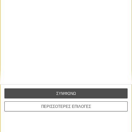
Οι Αρμονίες Βερκμάιστερ
Werckmeister Harmonies
Μπέλα Ταρ
Μια Θέση στον Ηλιο
A Place in the Sun
Τζορτζ Στίβενς
Οδύσσεια
The Odyssey
Κρίστοφερ Νόλαν
ΣΥΜΦΩΝΩ
Ψηλά Τακούνια
Tacones lejanos
ΠΕΡΙΣΣΟΤΕΡΕΣ ΕΠΙΛΟΓΕΣ
Πέδρο Αλμοδόβαρ
Ο Παραχαράκτης
L’ Affaire Bojarski (The Moneymaker)
Ζαν-Πολ Σαλομέ