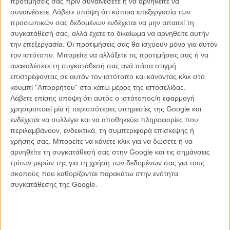
προτιμήσεις σας πριν συναινέσετε ή να αρνηθείτε να
συναινέσετε.
Λάβετε υπόψη ότι κάποια επεξεργασία των
προσωπικών σας δεδομένων ενδέχεται να μην απαιτεί τη
συγκατάθεσή σας, αλλά έχετε το δικαίωμα να αρνηθείτε αυτήν
ΝΕΑ
την επεξεργασία. Οι προτιμήσεις σας θα ισχύουν μόνο για αυτόν
Μίλα μου για καλοκαιρινά φεστιβάλ κινηματογράφου
τον ιστότοπο. Μπορείτε να αλλάξετε τις προτιμήσεις σας ή να
στην Ελλάδα
ανακαλέσετε τη συγκατάθεσή σας ανά πάσα στιγμή
επιστρέφοντας σε αυτόν τον ιστότοπο και κάνοντας κλικ στο
Ο πιο αναλυτικός οδηγός των καλοκαιρινών φεστιβάλ σε νησιά και ηπειρωτική
Ελλάδα είναι εδώ
κουμπί "Απορρήτου" στο κάτω μέρος της ιστοσελίδας.
Λάβετε επίσης υπόψη ότι αυτός ο ιστότοπος/η εφαρμογή
χρησιμοποιεί μία ή περισσότερες υπηρεσίες της Google και
ενδέχεται να συλλέγει και να αποθηκεύει πληροφορίες που
περιλαμβάνουν, ενδεικτικά, τη συμπεριφορά επίσκεψης ή
χρήσης σας. Μπορείτε να κάνετε κλικ για να δώσετε ή να
αρνηθείτε τη συγκατάθεσή σας στην Google και τις σημάνσεις
τρίτων μερών της για τη χρήση των δεδομένων σας για τους
Η επιτυχία είναι υπερτιμημένη. Δεν σε κάνει
σκοπούς που καθορίζονται παρακάτω στην ενότητα
καλύτερο, δεν σε πάει πουθενά η επιτυχία. Είναι
συγκατάθεσης της Google.
απλώς ένα ωραίο, ανεβαστικό, επιφανειακό
συναίσθημα.»