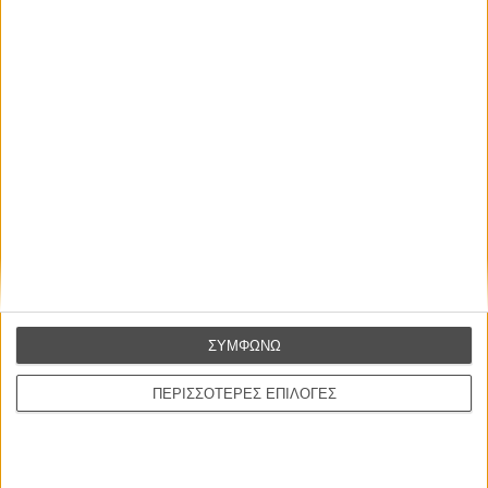
Οι Αρμονίες Βερκμάιστερ
Werckmeister Harmonies
Μπέλα Ταρ
Μια Θέση στον Ηλιο
A Place in the Sun
Τζορτζ Στίβενς
Οδύσσεια
The Odyssey
Κρίστοφερ Νόλαν
ΣΥΜΦΩΝΩ
Ψηλά Τακούνια
Tacones lejanos
ΠΕΡΙΣΣΟΤΕΡΕΣ ΕΠΙΛΟΓΕΣ
Πέδρο Αλμοδόβαρ
Ο Παραχαράκτης
L’ Affaire Bojarski (The Moneymaker)
Ζαν-Πολ Σαλομέ