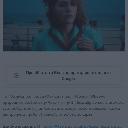
Προσθέστε το Flix στις προτιμήσεις σας στο
Google
Το 48ο φιλμ του Γούντι Αλεν έχει τίτλο, «Wonder Wheel»,
ημερομηνία εξόδου στην Αμερική, την 1η Δεκεμβρίου και, επιτέλους,
ένα τρέιλερ που όχι απλώς είναι υπέροχο, αλλά προϊδεάζει και για
μια ερμηνεία τής Κέιτ Γουίνσλετ απόλυτα οσκαρική!
Διαβάστε ακόμη
:
Ο Γούντι Αλεν μας συμβουλεύει: δείτε αυτές