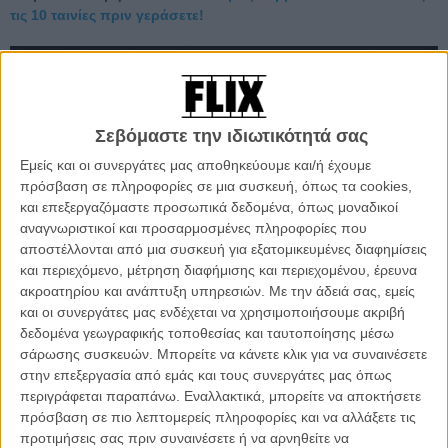
τις 10 ταινίες πριν γεράσετε!
Σεβόμαστε την ιδιωτικότητά σας
Εμείς και οι συνεργάτες μας αποθηκεύουμε και/ή έχουμε
πρόσβαση σε πληροφορίες σε μια συσκευή, όπως τα cookies,
και επεξεργαζόμαστε προσωπικά δεδομένα, όπως μοναδικοί
αναγνωριστικοί και προσαρμοσμένες πληροφορίες που
αποστέλλονται από μια συσκευή για εξατομικευμένες διαφημίσεις
και περιεχόμενο, μέτρηση διαφήμισης και περιεχομένου, έρευνα
Το «Wonder Wheel» είναι μια παραγωγή της Amazon Studios (που
ακροατηρίου και ανάπτυξη υπηρεσιών.
Με την άδειά σας, εμείς
ήταν υπεύθυνη και για την
πρόσφατη τηλεοπτική απόπειρα του
και οι συνεργάτες μας ενδέχεται να χρησιμοποιήσουμε ακριβή
σκηνοθέτη
), η οποία στα περσινά Οσκαρ απέσπασε δύο βραβεία
δεδομένα γεωγραφικής τοποθεσίας και ταυτοποίησης μέσω
για το
«Manchester by the Sea»
, σεναρίου για τον Κένεθ Λόνεργκαν
σάρωσης συσκευών. Μπορείτε να κάνετε κλικ για να συναινέσετε
και ερμηνείας για τον Κέισι Αφλεκ και το Οσκαρ Ξενόγλωσσης
στην επεξεργασία από εμάς και τους συνεργάτες μας όπως
Ταινίας για τον
«Εμποράκο»
του Ασγκάρ Φαραντί.
περιγράφεται παραπάνω. Εναλλακτικά, μπορείτε να αποκτήσετε
πρόσβαση σε πιο λεπτομερείς πληροφορίες και να αλλάξετε τις
Διαβάστε ακόμη
:
Τζουντ Λο, Λίεβ Σράιμπερ, Ντιέγκο Λούνα στη
προτιμήσεις σας πριν συναινέσετε ή να αρνηθείτε να