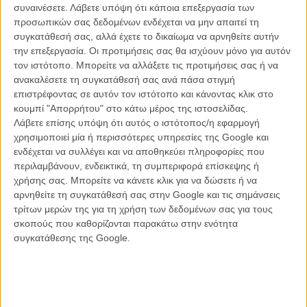
νέα ταινία του Γούντι Αλεν
συναινέσετε.
Λάβετε υπόψη ότι κάποια επεξεργασία των
προσωπικών σας δεδομένων ενδέχεται να μην απαιτεί τη
συγκατάθεσή σας, αλλά έχετε το δικαίωμα να αρνηθείτε αυτήν
την επεξεργασία. Οι προτιμήσεις σας θα ισχύουν μόνο για αυτόν
τον ιστότοπο. Μπορείτε να αλλάξετε τις προτιμήσεις σας ή να
ανακαλέσετε τη συγκατάθεσή σας ανά πάσα στιγμή
επιστρέφοντας σε αυτόν τον ιστότοπο και κάνοντας κλικ στο
κουμπί "Απορρήτου" στο κάτω μέρος της ιστοσελίδας.
Λάβετε επίσης υπόψη ότι αυτός ο ιστότοπος/η εφαρμογή
χρησιμοποιεί μία ή περισσότερες υπηρεσίες της Google και
ενδέχεται να συλλέγει και να αποθηκεύει πληροφορίες που
περιλαμβάνουν, ενδεικτικά, τη συμπεριφορά επίσκεψης ή
χρήσης σας. Μπορείτε να κάνετε κλικ για να δώσετε ή να
αρνηθείτε τη συγκατάθεσή σας στην Google και τις σημάνσεις
τρίτων μερών της για τη χρήση των δεδομένων σας για τους
σκοπούς που καθορίζονται παρακάτω στην ενότητα
συγκατάθεσης της Google.
Το «Wonder Wheel» δανείζεται τον τίτλο του από το ομώνυμο
ψυχαγωγικό πάρκο που βρίσκεται στο Κόνεϊ Αϊλαντ και του οποίου
η βασική ατραξιόν, η περίφημη ιλιγγιώδης ρόδα, άνοιξε πρώτη φορά
για το κοινό το 1920. Η ταινία, ωστόσο, θα εκτυλίσσεται τη δεκαετία
του ’50, με πρωταγωνιστές τον Τζάστιν Τίμπερλεϊκ (σε ρόλο