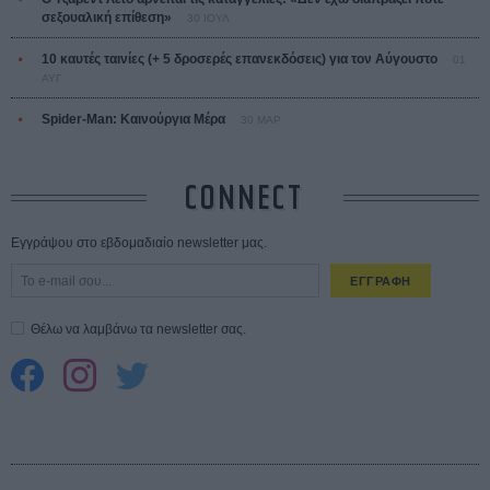
σεξουαλική επίθεση»
30 ΙΟΥΛ
10 καυτές ταινίες (+ 5 δροσερές επανεκδόσεις) για τον Αύγουστο
01
ΑΥΓ
Spider-Man: Καινούργια Μέρα
30 ΜΑΡ
CONNECT
Εγγράψου στο εβδομαδιαίο newsletter μας.
ΕΓΓΡΑΦΗ
Θέλω να λαμβάνω τα newsletter σας.