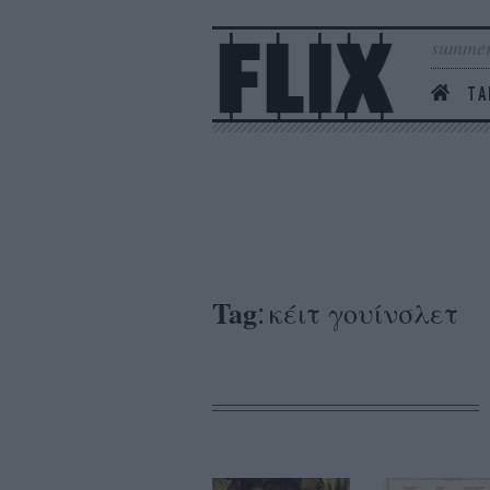
summer
ΤΑ
Tag
κέιτ γουίνσλετ
: