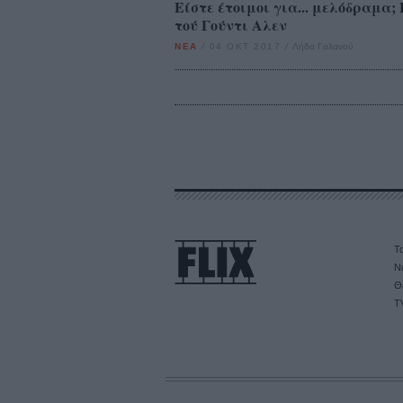
Είστε έτοιμοι για... μελόδραμα;
τού Γούντι Αλεν
ΝΕΑ
/
04 ΟΚΤ 2017
/
Λήδα Γαλανού
Τα
Ν
Θ
T