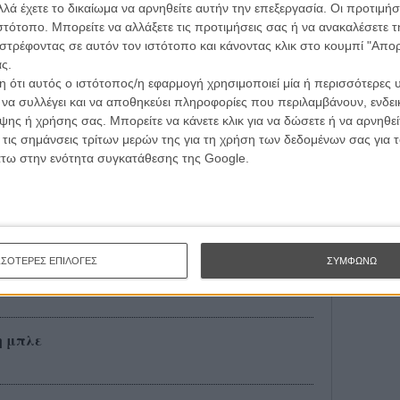
λά έχετε το δικαίωμα να αρνηθείτε αυτήν την επεξεργασία. Οι προτιμήσ
έιτ Γουίνσλετ και... ξαναπιάνει τη Ρέιτσελ
ιστότοπο. Μπορείτε να αλλάξετε τις προτιμήσεις σας ή να ανακαλέσετε
στρέφοντας σε αυτόν τον ιστότοπο και κάνοντας κλικ στο κουμπί "Απ
ς.
 ότι αυτός ο ιστότοπος/η εφαρμογή χρησιμοποιεί μία ή περισσότερες 
ονάρντο ΝτιΚάπριο. Αυτό θα είναι το
ι να συλλέγει και να αποθηκεύει πληροφορίες που περιλαμβάνουν, ενδεικ
ς απονομής
ης ή χρήσης σας. Μπορείτε να κάνετε κλικ για να δώσετε ή να αρνηθε
 τις σημάνσεις τρίτων μερών της για τη χρήση των δεδομένων σας για
άτω στην ενότητα συγκατάθεσης της Google.
εν έχει τις πρώτες, επίσημες φωτογραφίες
ΣΣΟΤΕΡΕΣ ΕΠΙΛΟΓΕΣ
ΣΥΜΦΩΝΩ
εν είναι έτοιμο - για τα Οσκαρ
η μπλε