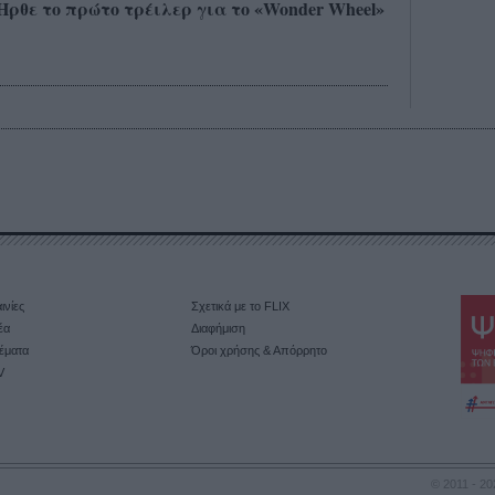
 Ηρθε το πρώτο τρέιλερ για το «Wonder Wheel»
ινίες
Σχετικά με το FLIX
έα
Διαφήμιση
έματα
Όροι χρήσης & Απόρρητο
V
© 2011 - 20