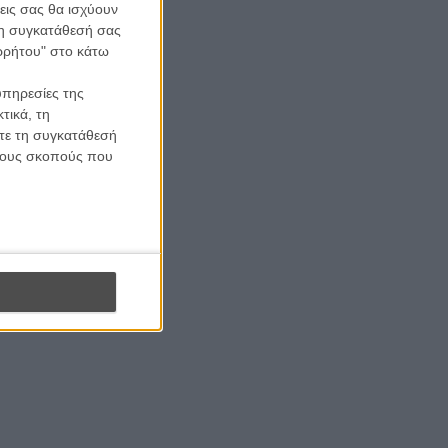
εις σας θα ισχύουν
 τη συγκατάθεσή σας
ορρήτου" στο κάτω
υπηρεσίες της
τικά, τη
ίτε τη συγκατάθεσή
 τους σκοπούς που