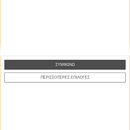
ΜΗ ΧΑΣΕΤΕ
ΣΥΜΦΩΝΩ
ΠΕΡΙΣΣΟΤΕΡΕΣ ΕΠΙΛΟΓΕΣ
ΝΕΑ
Μίλα μου για καλοκαιρινά φεστιβάλ κινηματογράφου
στην Ελλάδα
Ο πιο αναλυτικός οδηγός των καλοκαιρινών φεστιβάλ σε νησιά και ηπειρωτική
Ελλάδα είναι εδώ