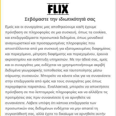
ωραιότερες ταινίες του Αντερσον, η ιδέα να ξαναβουτήξει στα
λημέρια του animation και μάλιστα με ήρωες από το ζωικό βασίλειο
και συγκεκριμένα μια σκυλοπαρέα, μάς γεμίζει ενθουσιασμό. Πόσω
Σεβόμαστε την ιδιωτικότητά σας
μάλλον όταν, όπως φαίνεται, ο σκηνοθέτης μαζεύει για άλλη μια
φορά γύρω του τούς σταθερούς, «δικούς του» ηθοποιούς, που θα
Εμείς και οι συνεργάτες μας αποθηκεύουμε και/ή έχουμε
δανείσουν τις φωνές τους στους τετράποδους ήρωες της ταινίας.
πρόσβαση σε πληροφορίες σε μια συσκευή, όπως τα cookies,
και επεξεργαζόμαστε προσωπικά δεδομένα, όπως μοναδικοί
Διαβάστε ακόμη: Γουφ! H νέα ταινία του Γουές Αντερσον θα
αναγνωριστικοί και προσαρμοσμένες πληροφορίες που
έχει για πρωταγωνιστές τους καλύτερους φίλους του
αποστέλλονται από μια συσκευή για εξατομικευμένες διαφημίσεις
ανθρώπου!
και περιεχόμενο, μέτρηση διαφήμισης και περιεχομένου, έρευνα
ακροατηρίου και ανάπτυξη υπηρεσιών.
Με την άδειά σας, εμείς
και οι συνεργάτες μας ενδέχεται να χρησιμοποιήσουμε ακριβή
δεδομένα γεωγραφικής τοποθεσίας και ταυτοποίησης μέσω
σάρωσης συσκευών. Μπορείτε να κάνετε κλικ για να συναινέσετε
στην επεξεργασία από εμάς και τους συνεργάτες μας όπως
περιγράφεται παραπάνω. Εναλλακτικά, μπορείτε να αποκτήσετε
πρόσβαση σε πιο λεπτομερείς πληροφορίες και να αλλάξετε τις
προτιμήσεις σας πριν συναινέσετε ή να αρνηθείτε να
συναινέσετε.
Λάβετε υπόψη ότι κάποια επεξεργασία των
προσωπικών σας δεδομένων ενδέχεται να μην απαιτεί τη
συγκατάθεσή σας, αλλά έχετε το δικαίωμα να αρνηθείτε αυτήν