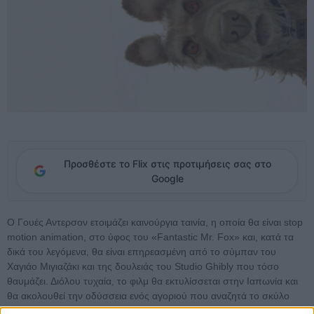
Προσθέστε το Flix στις προτιμήσεις σας στο
Google
Ο Γουές Αντερσον ετοιμάζει καινούργια ταινία, η οποία θα είναι stop
motion animation, στο ύφος του «Fantastic Mr. Fox» και, κατά τα
δικά του λεγόμενα, θα είναι επηρεασμένη από το σύμπαν του
Χαγιάο Μιγιαζάκι και της δουλειάς του Studio Ghibly που τόσο
θαυμάζει. Διόλου τυχαία, το φιλμ θα εκτυλίσσεται στην Ιαπωνία και
θα ακολουθεί την οδύσσεια ενός αγοριού που αναζητά το σκύλο
του. Και καθώς ο «Απίθανος Κύριος Φοξ» ήταν μια από τις