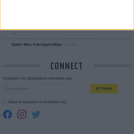
ΑΥΓ
Ο Τζάρεντ Λέτο αρνείται τις καταγγελίες: «Δεν έχω διαπράξει ποτέ
σεξουαλική επίθεση»
30 ΙΟΥΛ
10 καυτές ταινίες (+ 5 δροσερές επανεκδόσεις) για τον Αύγουστο
01
ΑΥΓ
Spider-Man: Καινούργια Μέρα
30 ΜΑΡ
CONNECT
Εγγράψου στο εβδομαδιαίο newsletter μας.
ΕΓΓΡΑΦΗ
Θέλω να λαμβάνω τα newsletter σας.