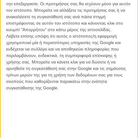
την επεξεργασία. Οι προτιμήσεις σας θα ισχύουν μόνο για αυτόν
τον ιστότοπο. Μπορείτε να αλλάξετε τις προτιμήσεις σας ή να
ανακαλέσετε τη συγκατάθεσή σας ανά πάσα στιγμή
Δείτε στο παρακάτω βίντεο τον Γουές Αντερσον να εξηγεί αναλυτικά
επιστρέφοντας σε αυτόν τον ιστότοπο και κάνοντας κλικ στο
τι είναι η νέα του ταινία, ποιοι πρωταγωνιστούν σε αυτήν και γιατί ο
κουμπί "Απορρήτου" στο κάτω μέρος της ιστοσελίδας.
Εντουαρντ Νόρτον κρυφακούει πίσω από την πόρτα...
Λάβετε επίσης υπόψη ότι αυτός ο ιστότοπος/η εφαρμογή
χρησιμοποιεί μία ή περισσότερες υπηρεσίες της Google και
ενδέχεται να συλλέγει και να αποθηκεύει πληροφορίες που
περιλαμβάνουν, ενδεικτικά, τη συμπεριφορά επίσκεψης ή
χρήσης σας. Μπορείτε να κάνετε κλικ για να δώσετε ή να
αρνηθείτε τη συγκατάθεσή σας στην Google και τις σημάνσεις
τρίτων μερών της για τη χρήση των δεδομένων σας για τους
σκοπούς που καθορίζονται παρακάτω στην ενότητα
συγκατάθεσης της Google.