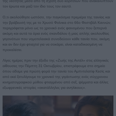
της νεότητας μέσα από τη σχέση δύο κοριτσιών που ανακαλύπτουν
τον έρωτα και μαζί τον ίδιο τους τον εαυτό.
Ο,τι ακολούθησε ωστόσο, την παγκόσμια πρεμιέρα της ταινίας και
την βράβευσή της με το Χρυσό Φοίνικα στο 66o Φεστιβάλ Καννών,
περιγράφεται μόνο ως το χρονικό ενός φαινομένου που ξεπερνά
ακόμη και αυτά τα όρια ενός σκανδάλου ή μιας απλής ακολουθίας
γεγονότων που νομοτελειακά συνοδεύουν κάθε ταινία που, ακόμη
και αν δεν έχει φτιαχτεί για να σοκάρει, είναι καταδικασμένη να
προκαλέσει.
Λίγες ημέρες πριν την έξοδο της «Ζωής της Αντέλ» στις ελληνικές
αίθουσες την Πέμπτη 31 Οκτωβρίου, επιστρέφουμε στο σημείο
όπου είδαμε για πρώτη φορά την ταινία του Αμπντελατίφ Κεσίς και
από εκεί ξετυλίγουμε το χρονικό της γιγάντωσης ενός σύγχρονου
κινηματογραφικού μύθου φτιαγμένου από σεξ, ψέμματα και άλλες
εξωφρενικές ιστορίες «ακατάλληλες για ανηλίκους».