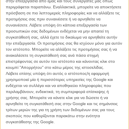
στην επεξεργασία από εμάς και τους συνεργάτες μας όπως
περιγράφεται παραπάνω. Εναλλακτικά, μπορείτε να αποκτήσετε
πρόσβαση σε πιο λεπτομερείς πληροφορίες και να αλλάξετε τις
προτιμήσεις σας πριν συναινέσετε ή να αρνηθείτε να
συναινέσετε.
Λάβετε υπόψη ότι κάποια επεξεργασία των
προσωπικών σας δεδομένων ενδέχεται να μην απαιτεί τη
συγκατάθεσή σας, αλλά έχετε το δικαίωμα να αρνηθείτε αυτήν
την επεξεργασία. Οι προτιμήσεις σας θα ισχύουν μόνο για αυτόν
τον ιστότοπο. Μπορείτε να αλλάξετε τις προτιμήσεις σας ή να
ανακαλέσετε τη συγκατάθεσή σας ανά πάσα στιγμή
επιστρέφοντας σε αυτόν τον ιστότοπο και κάνοντας κλικ στο
κουμπί "Απορρήτου" στο κάτω μέρος της ιστοσελίδας.
Λάβετε επίσης υπόψη ότι αυτός ο ιστότοπος/η εφαρμογή
χρησιμοποιεί μία ή περισσότερες υπηρεσίες της Google και
Μάιος 2013: Φεστιβάλ Καννών / Συνέντευξη Τύπου της ταινίας
:
ενδέχεται να συλλέγει και να αποθηκεύει πληροφορίες που
Οι Κάννες υποδέχονται τον Αμπντελατίφ Κεσίς και τα δύο κορίτσιά
περιλαμβάνουν, ενδεικτικά, τη συμπεριφορά επίσκεψης ή
του με την ελληνικής καταγωγής Αντέλ Εξαρχόπουλος να έχει γίνει
χρήσης σας. Μπορείτε να κάνετε κλικ για να δώσετε ή να
εν μια νυκτί το πρόσωπο της χρονιάς και η νέα καυτή
αρνηθείτε τη συγκατάθεσή σας στην Google και τις σημάνσεις
πρωταγωνίστρια του γαλλικού σινεμά. Τη συνέντευξη Τύπου
τρίτων μερών της για τη χρήση των δεδομένων σας για τους
μονοπωλούν οι σκηνές του σεξ και ο ερωτισμός του φιλμ. Ο Κεσίς
σκοπούς που καθορίζονται παρακάτω στην ενότητα
είναι ξεκάθαρος: «Από την αρχή ο σκοπός μου ήταν να γυρίσω τις
συγκατάθεσης της Google.
ερωτικές σκηνές εντελώς απελευθερωμένα, αλλά μ' έναν τρόπο που