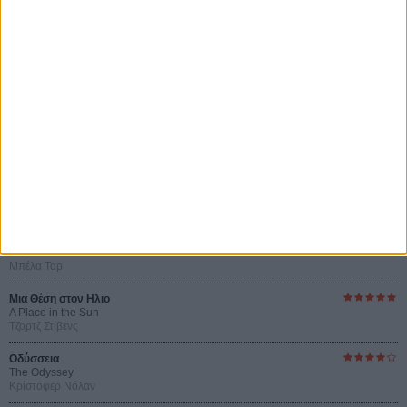
του Γκρεγκουάρ Βινιερόν
Αυτό που Ξέρουν οι Γυναίκες
Pour le Plaisir
του Ρεέμ Κερισί
Οι Αρμονίες Βερκμάιστερ
Werckmeister Harmonies
Μπέλα Ταρ
Μια Θέση στον Ηλιο
A Place in the Sun
Τζορτζ Στίβενς
Οδύσσεια
The Odyssey
Κρίστοφερ Νόλαν