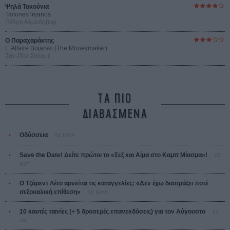
Ψηλά Τακούνια
Tacones lejanos
Πέδρο Αλμοδόβαρ
Ο Παραχαράκτης
L’ Affaire Bojarski (The Moneymaker)
Ζαν-Πολ Σαλομέ
ΤΑ ΠΙΟ
ΔΙΑΒΑΣΜΕΝΑ
Οδύσσεια
01 ΙΟΥΛ
Save the Date! Δείτε πρώτοι το «Σεξ και Αίμα στο Καμπ Μίασμα»!
05
ΑΥΓ
Ο Τζάρεντ Λέτο αρνείται τις καταγγελίες: «Δεν έχω διαπράξει ποτέ
σεξουαλική επίθεση»
30 ΙΟΥΛ
10 καυτές ταινίες (+ 5 δροσερές επανεκδόσεις) για τον Αύγουστο
01
ΑΥΓ