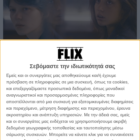
Μάιος 2013: Φεστιβάλ Καννών / Πρώτη προβολή της ταινίας
:
Σεβόμαστε την ιδιωτικότητά σας
Λίγα μόνο λεπτά μετά την παγκόσμια πρεμιέρα της «Ζωής της
Αντέλ» στο 66ο Φεστιβάλ Καννών, οι δημοσιογράφοι αναφωνούν
Εμείς και οι συνεργάτες μας αποθηκεύουμε και/ή έχουμε
πως αυτή είναι μια από τις καλύτερες ταινίες της χρονιάς, φαβορί για
πρόσβαση σε πληροφορίες σε μια συσκευή, όπως τα cookies,
το Χρυσό Φοίνικα, ένας προσωπικός τριώρος θρίαμβος του
και επεξεργαζόμαστε προσωπικά δεδομένα, όπως μοναδικοί
Αμπντελατίφ Κεσίς και των δύο πρωταγωνιστριών του (Αντέλ
αναγνωριστικοί και προσαρμοσμένες πληροφορίες που
Εξαρχόπουλος, Λέα Σεϊντού) και στο κέντρο του μια λεσβιακή
αποστέλλονται από μια συσκευή για εξατομικευμένες διαφημίσεις
ερωτική σκηνή 20 λεπτών γίνεται το σημείο συζήτησης όλου του
και περιεχόμενο, μέτρηση διαφήμισης και περιεχομένου, έρευνα
πλανήτη.
(Διαβάστε εδώ τι έγραψε το Flix βγαίνοντας από την
ακροατηρίου και ανάπτυξη υπηρεσιών.
Με την άδειά σας, εμείς
προβολή)
και οι συνεργάτες μας ενδέχεται να χρησιμοποιήσουμε ακριβή
δεδομένα γεωγραφικής τοποθεσίας και ταυτοποίησης μέσω
σάρωσης συσκευών. Μπορείτε να κάνετε κλικ για να συναινέσετε