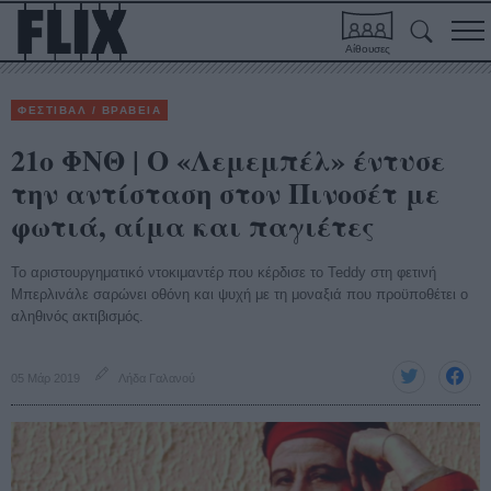
Αίθουσες
ΦΕΣΤΙΒΑΛ / ΒΡΑΒΕΙΑ
21ο ΦΝΘ | Ο «Λεμεμπέλ» έντυσε
την αντίσταση στον Πινοσέτ με
φωτιά, αίμα και παγιέτες
Το αριστουργηματικό ντοκιμαντέρ που κέρδισε το Teddy στη φετινή
Μπερλινάλε σαρώνει οθόνη και ψυχή με τη μοναξιά που προϋποθέτει ο
αληθινός ακτιβισμός.
05 Μάρ 2019
Λήδα Γαλανού