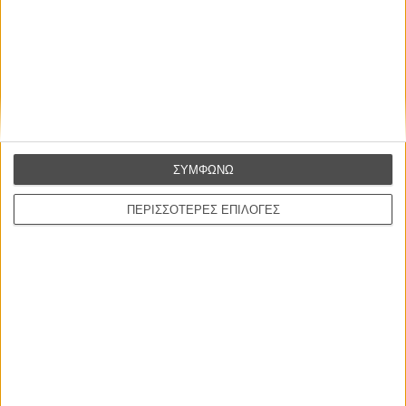
ΣΥΜΦΩΝΩ
ΠΕΡΙΣΣΟΤΕΡΕΣ ΕΠΙΛΟΓΕΣ
Το Flix βρίσκεται στη Θεσσαλονίκη και θα σας μεταφέρει όλα
όσα θα συμβαίνουν εντός και εκτός των σκοτεινών αιθουσών