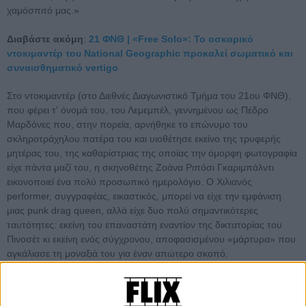
χαμόσπιτό μας.»
Διαβάστε ακόμη
:
21 ΦΝΘ | «Free Solo»: Το οσκαρικό
ντοκιμαντέρ του National Geographic προκαλεί σωματικό και
συναισθηματικό vertigo
Στο ντοκιμαντέρ (στο Διεθνές Διαγωνιστικό Τμήμα του 21ου ΦΝΘ),
που φέρει τ' όνομά του, του Λεμεμπέλ, γεννημένου ως Πέδρο
Μαρδόνες που, στην πορεία, αρνήθηκε το επώνυμο του
σκληροτράχηλου πατέρα του και υιοθέτησε εκείνο της τρυφερής
μητέρας του, της καθαρίστριας της οποίας την όμορφη φωτογραφία
είχε πάντα μαζί του, η σκηνοθέτης Ζοάνα Ριπόσι Γκαριμπάλντι
εικονοποιεί ένα πολύ προσωπικό ημερολόγιο. Ο Χιλιανός
performer, συγγραφέας, εικαστικός, μπορεί να είχε την εμφάνιση
μιας punk drag queen, αλλά είχε δυο πολύ σημαντικότερες
ταυτότητες: εκείνη του επαναστάτη εναντίον της δικτατορίας του
Πινοσέτ κι εκείνη ενός σύγχρονου, αποφασισμένου «μάρτυρα» που
αγκάλιασε τη μοναξιά του για έναν απώτερο σκοπό.