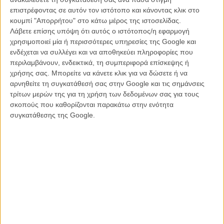
συνυφασμένη με οδύνη, ήταν από τη μια ξεκαρδιστικές στο θράσος
επιστρέφοντας σε αυτόν τον ιστότοπο και κάνοντας κλικ στο
τους κι από την άλλη ποτισμένες στο σωματικό πόνο και στην
κουμπί "Απορρήτου" στο κάτω μέρος της ιστοσελίδας.
απόγνωση ενός τόπου εχθρικού - όχι μόνο της Χιλής του Πινοσέτ,
Λάβετε επίσης υπόψη ότι αυτός ο ιστότοπος/η εφαρμογή
αλλά κι ολόκληρου του συντηρητικού δυτικού κόσμου. Αυτή η
χρησιμοποιεί μία ή περισσότερες υπηρεσίες της Google και
εκρηκτική αρχή οδήγησε σε μια μεγάλη, πολυβραβευμένη πορεία
ενδέχεται να συλλέγει και να αποθηκεύει πληροφορίες που
ενός καλλιτέχνη και λογοτέχνη που ξύπνησε τα πλήθη που τον
περιλαμβάνουν, ενδεικτικά, τη συμπεριφορά επίσκεψης ή
συνάντησαν και που έτσι πορεύτηκε, χωρίς συμβιβασμούς, ως το
χρήσης σας. Μπορείτε να κάνετε κλικ για να δώσετε ή να
θάνατό του το 2015 από καρκίνο του λάρυγγα.
αρνηθείτε τη συγκατάθεσή σας στην Google και τις σημάνσεις
τρίτων μερών της για τη χρήση των δεδομένων σας για τους
σκοπούς που καθορίζονται παρακάτω στην ενότητα
συγκατάθεσης της Google.