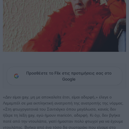
Προσθέστε το Flix στις προτιμήσεις σας στο
Google
«Δεν είμαι gay, μη με αποκαλείτε έτσι, είμαι αδερφή,» έλεγε ο
Λεμεμπέλ σε μια εκπληκτική ανατροπή της ανατροπής της νόρμας.
«Στη φτωχογειτονιά του Σαντιάγκο όπου μεγάλωσα, κανείς δεν
ήξερε τη λέξη gay, εγώ ήμουν maricón, αδερφή. Κι όχι, δεν βγήκα
ποτέ από την ντουλάπα, γιατί ήμασταν πολύ φτωχοί για να έχουμε
ντουλάπες. Βγήκα από ένα τόσο δα συρταράκι που είχαμε στο