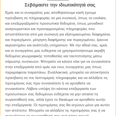
Σεβόμαστε την ιδιωτικότητά σας
Εμείς και οι συνεργάτες μας αποθηκεύουμε και/ή έχουμε
πρόσβαση σε πληροφορίες σε μια συσκευή, όπως τα cookies,
και επεξεργαζόμαστε προσωπικά δεδομένα, όπως μοναδικοί
αναγνωριστικοί και προσαρμοσμένες πληροφορίες που
αποστέλλονται από μια συσκευή για εξατομικευμένες διαφημίσεις
και περιεχόμενο, μέτρηση διαφήμισης και περιεχομένου, έρευνα
ακροατηρίου και ανάπτυξη υπηρεσιών.
Με την άδειά σας, εμείς
και οι συνεργάτες μας ενδέχεται να χρησιμοποιήσουμε ακριβή
δεδομένα γεωγραφικής τοποθεσίας και ταυτοποίησης μέσω
σάρωσης συσκευών. Μπορείτε να κάνετε κλικ για να συναινέσετε
στην επεξεργασία από εμάς και τους συνεργάτες μας όπως
Ο νεαρός, «διαφορετικός» Λεμεμπέλ της δεκαετίας του '80 και της
περιγράφεται παραπάνω. Εναλλακτικά, μπορείτε να αποκτήσετε
χούντας στη Χιλή, ήταν ένας επιθετικός, σοφιστικέ αντάρτης.
πρόσβαση σε πιο λεπτομερείς πληροφορίες και να αλλάξετε τις
Καλλιεργημένος και καλλιεπής, ξεκίνησε την αντίστασή του
προτιμήσεις σας πριν συναινέσετε ή να αρνηθείτε να
ιδρύοντας, με φίλους και συνοδοιπόρους, το σχήμα «Οι Φοράδες
συναινέσετε.
Λάβετε υπόψη ότι κάποια επεξεργασία των
της Αποκάλυψης»: μαζί με τον Φρανσίσκο Κάσας, έστησαν
προσωπικών σας δεδομένων ενδέχεται να μην απαιτεί τη
αιχμηρές performances, τόσο για το αναστατωμένο κοινό, όσο και
συγκατάθεσή σας, αλλά έχετε το δικαίωμα να αρνηθείτε αυτήν
για να «μπουκάρουν» σε πολιτικές ομιλίες και άλλες δράσεις του
την επεξεργασία. Οι προτιμήσεις σας θα ισχύουν μόνο για αυτόν
status quo και να κάνουν τους ιθύνοντες να σαστίσουν. Αυτές οι
τον ιστότοπο. Μπορείτε να αλλάξετε τις προτιμήσεις σας ή να
performances ήταν γεμάτες εικαστική δημιουργικότητα,
ανακαλέσετε τη συγκατάθεσή σας ανά πάσα στιγμή