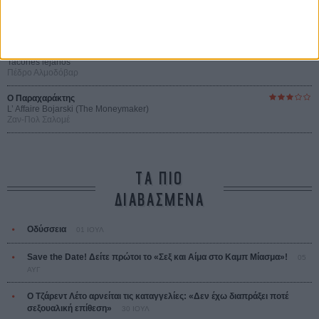
Οδύσσεια
The Odyssey
Κρίστοφερ Νόλαν
Ψηλά Τακούνια
Tacones lejanos
Πέδρο Αλμοδόβαρ
Ο Παραχαράκτης
L’ Affaire Bojarski (The Moneymaker)
Ζαν-Πολ Σαλομέ
ΤΑ ΠΙΟ
ΔΙΑΒΑΣΜΕΝΑ
Οδύσσεια
01 ΙΟΥΛ
Save the Date! Δείτε πρώτοι το «Σεξ και Αίμα στο Καμπ Μίασμα»!
05
ΑΥΓ
Ο Τζάρεντ Λέτο αρνείται τις καταγγελίες: «Δεν έχω διαπράξει ποτέ
σεξουαλική επίθεση»
30 ΙΟΥΛ