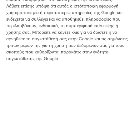
Το «Pacific Rim» βγήκε ήδη στις αίθουσες της Αμερικής και πολλών
Λάβετε επίσης υπόψη ότι αυτός ο ιστότοπος/η εφαρμογή
ακόμα χωρών, αλλά στην Ελλάδα θα έρθει όταν τελειώσει… η
χρησιμοποιεί μία ή περισσότερες υπηρεσίες της Google και
καλοκαιρινή ραστώνη, στις 12 Σεπτεμβρίου από τη Village. Το Flix
ενδέχεται να συλλέγει και να αποθηκεύει πληροφορίες που
συνάντησε τον Γκιγιέρμο ντελ Τόρο και τους ηθοποιούς του – τον
περιλαμβάνουν, ενδεικτικά, τη συμπεριφορά επίσκεψης ή
Ιντρις Ελμπα, τον Τσάρλι Χάναμ, τη Ρίνκο Κικούτσι, τον Τσάρλι Ντέι,
χρήσης σας. Μπορείτε να κάνετε κλικ για να δώσετε ή να
τον Μπεν Γκόρμαν και τον Ρόμπερτ Καζίνσκι – και μίλησε μαζί τους,
αρνηθείτε τη συγκατάθεσή σας στην Google και τις σημάνσεις
αποκλειστικά, για τη δική τους θέση στο γιγαντιαίο «Pacific Rim»,
τρίτων μερών της για τη χρήση των δεδομένων σας για τους
την πιθανή καταστροφή του κόσμου, το τι σημαίνει να ταυτίζεσαι μ’
σκοπούς που καθορίζονται παρακάτω στην ενότητα
ένα τέρας και το πώς έκαναν ακριβώς την ταινία που… θα εύχονταν
συγκατάθεσης της Google.
να δουν! Οι συνεντεύξεις θα δημοσιευτούν ολόκληρες στο Flix λίγο
πριν την έξοδο της ταινίας στις ελληνικές αίθουσες. Προς το παρόν
όμως πάρτε μια πρώτη, απολαυστική γεύση παρακάτω για να σας
ανοίξει την όρεξη για εμπειρία σε XL.
Διαβάστε και δείτε εδώ περισσότερα για το «Pacific Rim»
:
«2.500 tons of awesome»: το πραγματικό τέρας στο «Pacific
Rim» είναι ο άνθρωπος
Περισσότερα ρομπότ! Γνωρίστε τους «Κυνηγούς» του «Pacific
Rim»
Οταν το μέγεθος μετράει και παραμετράει! Είδαμε τις πρώτες
σκηνές από το «Pacific Rim».