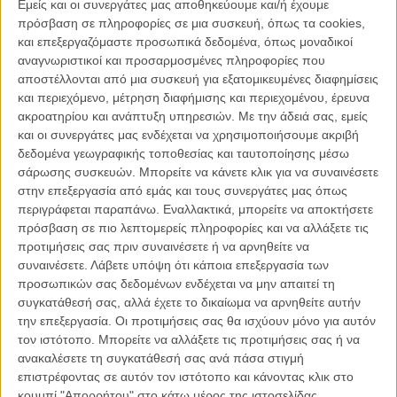
Εμείς και οι συνεργάτες μας αποθηκεύουμε και/ή έχουμε
απύθμενο 3D και θα έχετε μια πρώτη εικόνα αυτού που είναι το
πρόσβαση σε πληροφορίες σε μια συσκευή, όπως τα cookies,
«Pacific Rim»!
και επεξεργαζόμαστε προσωπικά δεδομένα, όπως μοναδικοί
αναγνωριστικοί και προσαρμοσμένες πληροφορίες που
Στο φανταστικό κόσμο της ταινίας, λεγεώνες τρομακτικών
αποστέλλονται από μια συσκευή για εξατομικευμένες διαφημίσεις
πλασμάτων – γνωστά ως Καϊτζού – αρχίζουν να εφορμούν από την
και περιεχόμενο, μέτρηση διαφήμισης και περιεχομένου, έρευνα
θάλασσα, πυροδοτώντας έναν πόλεμο που θα στοιχίσει
ακροατηρίου και ανάπτυξη υπηρεσιών.
Με την άδειά σας, εμείς
εκατομμύρια ζωές και θα εξαντλήσει τους πόρους της
και οι συνεργάτες μας ενδέχεται να χρησιμοποιήσουμε ακριβή
ανθρωπότητας. Προκειμένου να ανταπεξέλθουν οι άνθρωποι στις
δεδομένα γεωγραφικής τοποθεσίας και ταυτοποίησης μέσω
επιθέσεις των γιγαντιαίων Καϊτζού, κατασκεύασαν ένα ειδικό όπλο:
σάρωσης συσκευών. Μπορείτε να κάνετε κλικ για να συναινέσετε
ογκώδη ρομπότ – τα Γιέγκερ – τα οποία ελέγχονται ταυτόχρονα από
στην επεξεργασία από εμάς και τους συνεργάτες μας όπως
δύο πιλότους των οποίων οι εγκέφαλοι είναι συνδεδεμένοι με μία
περιγράφεται παραπάνω. Εναλλακτικά, μπορείτε να αποκτήσετε
γέφυρα νευρώνων. Ομως, ακόμα και τα Γιέγκερ αποδεικνύονται λίγα
πρόσβαση σε πιο λεπτομερείς πληροφορίες και να αλλάξετε τις
μπροστά στη μήνη των Καϊτζού. Λίγο πριν την οριστική ήττα, οι
προτιμήσεις σας πριν συναινέσετε ή να αρνηθείτε να
δυνάμεις που προασπίζονται το ανθρώπινο είδος, δεν έχουν άλλη
συναινέσετε.
Λάβετε υπόψη ότι κάποια επεξεργασία των
επιλογή από το να στραφούν σε δύο μάλλον απίθανους ήρωες –
προσωπικών σας δεδομένων ενδέχεται να μην απαιτεί τη
έναν ξεπεσμένο πρώην πιλότο και μια άπειρη δόκιμο. Οι δυο τους
συγκατάθεσή σας, αλλά έχετε το δικαίωμα να αρνηθείτε αυτήν
θα ενώσουν τις δυνάμεις τους για να πλοηγήσουν ένα θρυλικό και
την επεξεργασία. Οι προτιμήσεις σας θα ισχύουν μόνο για αυτόν
φαινομενικά ξεπερασμένο Γιέγκερ από το παρελθόν. Αυτοί οι δύο θα
τον ιστότοπο. Μπορείτε να αλλάξετε τις προτιμήσεις σας ή να
κληθούν να προστατέψουν την ανθρωπότητα, καθώς είναι η
ανακαλέσετε τη συγκατάθεσή σας ανά πάσα στιγμή
τελευταία της ελπίδα πριν την αποκάλυψη.
επιστρέφοντας σε αυτόν τον ιστότοπο και κάνοντας κλικ στο
κουμπί "Απορρήτου" στο κάτω μέρος της ιστοσελίδας.