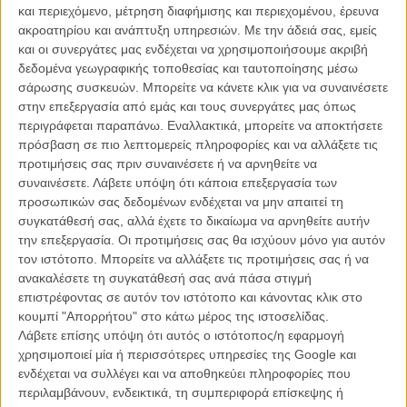
και περιεχόμενο, μέτρηση διαφήμισης και περιεχομένου, έρευνα
εισπρακτικού top-10 εμφανίζονται καλλιτεχνικές ταινίες που
ακροατηρίου και ανάπτυξη υπηρεσιών.
Με την άδειά σας, εμείς
διανύουν μια καριέρα με διάρκεια (σαν τους «Αθικτους» και το
και οι συνεργάτες μας ενδέχεται να χρησιμοποιήσουμε ακριβή
«Κιλιμάντζαρο»), ενώ οι τρεις στις δέκα ταινίες έκαναν, η καθεμία,
δεδομένα γεωγραφικής τοποθεσίας και ταυτοποίησης μέσω
κάτω από 1000 εισιτήρια το τετραήμερο. Καλύτερες μέρες θα
σάρωσης συσκευών. Μπορείτε να κάνετε κλικ για να συναινέσετε
έρθουν, από καιρό οπωσδήποτε!
στην επεξεργασία από εμάς και τους συνεργάτες μας όπως
περιγράφεται παραπάνω. Εναλλακτικά, μπορείτε να αποκτήσετε
Αναλυτικά τα εισιτήρια του τετραημέρου
πρόσβαση σε πιο λεπτομερείς πληροφορίες και να αλλάξετε τις
προτιμήσεις σας πριν συναινέσετε ή να αρνηθείτε να
«Dark Shadows»
, 42 αίθουσες στην Αθήνα, 77 πανελλαδικά,
συναινέσετε.
Λάβετε υπόψη ότι κάποια επεξεργασία των
26.325 εισιτήρια (2η εβδομάδα) / Σύνολο εισιτηρίων μέχρι σήμερα:
προσωπικών σας δεδομένων ενδέχεται να μην απαιτεί τη
107.252
συγκατάθεσή σας, αλλά έχετε το δικαίωμα να αρνηθείτε αυτήν
την επεξεργασία. Οι προτιμήσεις σας θα ισχύουν μόνο για αυτόν
«
Οι Ανδρες με τα Μαύρα 3
», 50 αίθουσες στην Αθήνα, 97
τον ιστότοπο. Μπορείτε να αλλάξετε τις προτιμήσεις σας ή να
πανελλαδικά, 23.572 εισιτήρια (1η εβδομάδα)
ανακαλέσετε τη συγκατάθεσή σας ανά πάσα στιγμή
επιστρέφοντας σε αυτόν τον ιστότοπο και κάνοντας κλικ στο
«Οι Εκδικητές»
, 20 αίθουσες στην Αθήνα, 31 πανελλαδικά, 5.244
κουμπί "Απορρήτου" στο κάτω μέρος της ιστοσελίδας.
εισιτήρια (5η εβδομάδα) / Σύνολο εισιτηρίων μέχρι σήμερα: 232.029
Λάβετε επίσης υπόψη ότι αυτός ο ιστότοπος/η εφαρμογή
χρησιμοποιεί μία ή περισσότερες υπηρεσίες της Google και
«Αθικτοι»
, 10 αίθουσες στην Αθήνα, 18 πανελλαδικά, 2.383
ενδέχεται να συλλέγει και να αποθηκεύει πληροφορίες που
εισιτήρια (9η εβδομάδα) / Σύνολο εισιτηρίων μέχρι σήμερα: 110.933
περιλαμβάνουν, ενδεικτικά, τη συμπεριφορά επίσκεψης ή