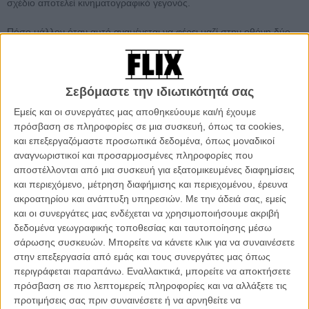
σχέδιο αποτελεί κινηματογραφικό γεγονός.
Πόσο μάλλον όταν αυτό αναμένεται να φέρει μαζί στην οθόνη δύο
από τους πιο αγαπημένους του ηθοποιούς.
Αυτό θα συμβεί αν όλα πάνε καλά με το νέο φημολογούμενο
πρότζεκτ του, μια κινηματογραφική διασκευή στο βιβλίο του Ντέιβιντ
Σεβόμαστε την ιδιωτικότητά σας
Γκραν, «Killers of the Flower Moon: The Osage Murders and the
Εμείς και οι συνεργάτες μας αποθηκεύουμε και/ή έχουμε
Birth of the FBI».
πρόσβαση σε πληροφορίες σε μια συσκευή, όπως τα cookies,
και επεξεργαζόμαστε προσωπικά δεδομένα, όπως μοναδικοί
Διαβάστε ακόμη:
Ο Μίκαελ Μπάλχαουζ ήταν κάτι
αναγνωριστικοί και προσαρμοσμένες πληροφορίες που
περισσότερο από ο αγαπημένος διευθυντής φωτογραφίας του
αποστέλλονται από μια συσκευή για εξατομικευμένες διαφημίσεις
Μάρτιν Σκορσέζε
και περιεχόμενο, μέτρηση διαφήμισης και περιεχομένου, έρευνα
ακροατηρίου και ανάπτυξη υπηρεσιών.
Με την άδειά σας, εμείς
και οι συνεργάτες μας ενδέχεται να χρησιμοποιήσουμε ακριβή
δεδομένα γεωγραφικής τοποθεσίας και ταυτοποίησης μέσω
σάρωσης συσκευών. Μπορείτε να κάνετε κλικ για να συναινέσετε
στην επεξεργασία από εμάς και τους συνεργάτες μας όπως
περιγράφεται παραπάνω. Εναλλακτικά, μπορείτε να αποκτήσετε
πρόσβαση σε πιο λεπτομερείς πληροφορίες και να αλλάξετε τις
προτιμήσεις σας πριν συναινέσετε ή να αρνηθείτε να