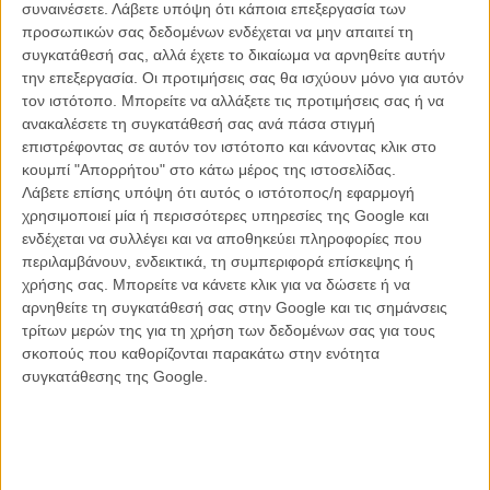
συναινέσετε.
Λάβετε υπόψη ότι κάποια επεξεργασία των
προσωπικών σας δεδομένων ενδέχεται να μην απαιτεί τη
συγκατάθεσή σας, αλλά έχετε το δικαίωμα να αρνηθείτε αυτήν
την επεξεργασία. Οι προτιμήσεις σας θα ισχύουν μόνο για αυτόν
τον ιστότοπο. Μπορείτε να αλλάξετε τις προτιμήσεις σας ή να
ανακαλέσετε τη συγκατάθεσή σας ανά πάσα στιγμή
επιστρέφοντας σε αυτόν τον ιστότοπο και κάνοντας κλικ στο
Ο βραβευμένος με Οσκαρ σεναριογράφος του «Forrest Gump»
κουμπί "Απορρήτου" στο κάτω μέρος της ιστοσελίδας.
(αλλά και των «The Insider», «Munich» και «The Curious Case of
Λάβετε επίσης υπόψη ότι αυτός ο ιστότοπος/η εφαρμογή
Benjamin Button»), Ερικ Ροθ, έχει ήδη γράψει το σενάριο της
χρησιμοποιεί μία ή περισσότερες υπηρεσίες της Google και
ταινίας, και τόσο ο Σκορσέζε όσο και οι δύο σταρ έχουν εκδηλώσει
ενδέχεται να συλλέγει και να αποθηκεύει πληροφορίες που
έντονο ενδιαφέρον για να το κάνουν πραγματικότητα.
περιλαμβάνουν, ενδεικτικά, τη συμπεριφορά επίσκεψης ή
χρήσης σας. Μπορείτε να κάνετε κλικ για να δώσετε ή να
Βασισμένο σε αληθινά γεγονότα, το βιβλίο πραγματεύεται τη
αρνηθείτε τη συγκατάθεσή σας στην Google και τις σημάνσεις
συνομωσία πίσω από τις δολοφονίες μελών μιας φυλής Ινδιάνων
τρίτων μερών της για τη χρήση των δεδομένων σας για τους
της Οκλαχόμα, έπειτα από την ανακάλυψη μεγάλων κοιτασμάτων
σκοπούς που καθορίζονται παρακάτω στην ενότητα
πετρελαίου στα εδάφη τους. Τα πράγματα γίνονται ακόμα πιο
συγκατάθεσης της Google.
περίπλοκα, με την παρέμβαση του Τζ. Εντγκαρ Χούβερ (τον οποίο
ερμήνευσε ο Ντι Κάπριο
στη βιογραφική ταινία του Κλιντ Ιστγουντ
),
ο οποίος ενεπλάκη στην αναζήτηση των υπευθύνων για τα
εγκλήματα.