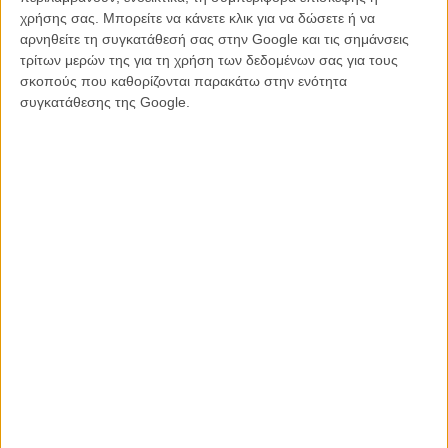
μπορείτε να διαβάσετε ολόκληρο εδώ
, ο σκηνοθέτης και ιστορικός
χρήσης σας. Μπορείτε να κάνετε κλικ για να δώσετε ή να
του σινεμά αναφέρει όλους τους λόγους που αντικρούουν τα
αρνηθείτε τη συγκατάθεσή σας στην Google και τις σημάνσεις
επιχειρήματα του Συμβουλίου πως «ο κινηματογράφος είναι κοινού
τρίτων μερών της για τη χρήση των δεδομένων σας για τους
κτιριακού τύπου, συνοικιακού χαρακτήρα», πως «δεν έχει αξιόλογα
σκοπούς που καθορίζονται παρακάτω στην ενότητα
στοιχεία (αρχιτεκτονικά, τυπολογικά, μορφολογικά)» και πως «δεν
συγκατάθεσης της Google.
έχει αξιόλογη ιστορία».