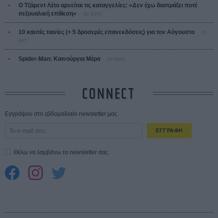
Ο Τζάρεντ Λέτο αρνείται τις καταγγελίες: «Δεν έχω διαπράξει ποτέ
σεξουαλική επίθεση»
30 ΙΟΥΛ
10 καυτές ταινίες (+ 5 δροσερές επανεκδόσεις) για τον Αύγουστο
01
ΑΥΓ
Spider-Man: Καινούργια Μέρα
30 ΜΑΡ
CONNECT
Εγγράψου στο εβδομαδιαίο newsletter μας.
ΕΓΓΡΑΦΗ
Θέλω να λαμβάνω τα newsletter σας.