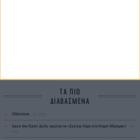
Τζορτζ Στίβενς
Οδύσσεια
The Odyssey
Κρίστοφερ Νόλαν
Ψηλά Τακούνια
Tacones lejanos
Πέδρο Αλμοδόβαρ
Ο Παραχαράκτης
L’ Affaire Bojarski (The Moneymaker)
Ζαν-Πολ Σαλομέ
ΤΑ ΠΙΟ
ΔΙΑΒΑΣΜΕΝΑ
Οδύσσεια
01 ΙΟΥΛ
Save the Date! Δείτε πρώτοι το «Σεξ και Αίμα στο Καμπ Μίασμα»!
05
ΑΥΓ