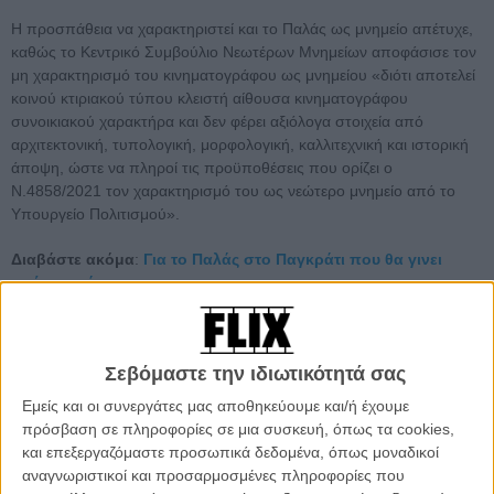
Η προσπάθεια να χαρακτηριστεί και το Παλάς ως μνημείο απέτυχε,
καθώς το Κεντρικό Συμβούλιο Νεωτέρων Μνημείων αποφάσισε τον
μη χαρακτηρισμό του κινηματογράφου ως μνημείου «διότι αποτελεί
κοινού κτιριακού τύπου κλειστή αίθουσα κινηματογράφου
συνοικιακού χαρακτήρα και δεν φέρει αξιόλογα στοιχεία από
αρχιτεκτονική, τυπολογική, μορφολογική, καλλιτεχνική και ιστορική
άποψη, ώστε να πληροί τις προϋποθέσεις που ορίζει ο
Ν.4858/2021 τον χαρακτηρισμό του ως νεώτερο μνημείο από το
Υπουργείο Πολιτισμού».
Διαβάστε ακόμα
:
Για το Παλάς στο Παγκράτι που θα γινει
σούπερ-μάρκετ
Σεβόμαστε την ιδιωτικότητά σας
Εμείς και οι συνεργάτες μας αποθηκεύουμε και/ή έχουμε
πρόσβαση σε πληροφορίες σε μια συσκευή, όπως τα cookies,
και επεξεργαζόμαστε προσωπικά δεδομένα, όπως μοναδικοί
αναγνωριστικοί και προσαρμοσμένες πληροφορίες που