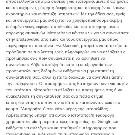
αποστέλλονται από μια συσκευή για εξατομικευμένες διαφημίσεις
και περιεχόμενο, μέτρηση διαφήμισης και περιεχομένου, έρευνα
ακροατηρίου και ανάπτυξη υπηρεσιών.
Με την άδειά σας, εμείς
και οι συνεργάτες μας ενδέχεται να χρησιμοποιήσουμε ακριβή
δεδομένα γεωγραφικής τοποθεσίας και ταυτοποίησης μέσω
σάρωσης συσκευών. Μπορείτε να κάνετε κλικ για να συναινέσετε
στην επεξεργασία από εμάς και τους συνεργάτες μας όπως
περιγράφεται παραπάνω. Εναλλακτικά, μπορείτε να αποκτήσετε
πρόσβαση σε πιο λεπτομερείς πληροφορίες και να αλλάξετε τις
Με αιχμή του δόρατος αυτήν την απόφαση, η κινητοποίηση γύρω
προτιμήσεις σας πριν συναινέσετε ή να αρνηθείτε να
από την διάσωση του Παλάς κορυφώνεται στις μέρες μας, με σειρά
συναινέσετε.
Λάβετε υπόψη ότι κάποια επεξεργασία των
δράσεων, μια
ομάδα στα κοινωνικά δίκτυα
, συλλογή υπογραφών,
προσωπικών σας δεδομένων ενδέχεται να μην απαιτεί τη
αυτοσχέδιες συγκεντρώσεις στο χώρο έξω από τον κινηματογράφο,
συγκατάθεσή σας, αλλά έχετε το δικαίωμα να αρνηθείτε αυτήν
διαβήματα προς το Υπουργείο Πολιτισμού, την παρέμβαση του
την επεξεργασία. Οι προτιμήσεις σας θα ισχύουν μόνο για αυτόν
ίδιου του Δημάρχου της Αθήνας αλλά και επιφανών κατοίκων της
τον ιστότοπο. Μπορείτε να αλλάξετε τις προτιμήσεις σας ή να
πόλης, όλα με στόχο την ανατροπή της απόφασης του Κεντρικού
ανακαλέσετε τη συγκατάθεσή σας ανά πάσα στιγμή
Συμβουλίου Νεωτέρων Μνημείων και τον χαρακτηρισμό του
επιστρέφοντας σε αυτόν τον ιστότοπο και κάνοντας κλικ στο
κινηματογράφου ως ενός ξεχωριστού τοποσήμου της Αθήνας,
κουμπί "Απορρήτου" στο κάτω μέρος της ιστοσελίδας.
όπως και είναι.
Λάβετε επίσης υπόψη ότι αυτός ο ιστότοπος/η εφαρμογή
χρησιμοποιεί μία ή περισσότερες υπηρεσίες της Google και
Στο κατατοπιστικό, όπως είναι πάντα όλα όσα γράφει,
κείμενο του
ενδέχεται να συλλέγει και να αποθηκεύει πληροφορίες που
Νίκου Θεοδοσίου με τίτλο «To Πάλας στο Απόσπασμα» που
περιλαμβάνουν, ενδεικτικά, τη συμπεριφορά επίσκεψης ή