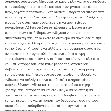
σάρωσης συσκευών. Μπορείτε να κάνετε κλικ για να συναινέσετε
στην επεξεργασία από εμάς και τους συνεργάτες μας όπως
Ανάμεσα στους ρόλους που ερμηνεύει είναι ο πράκτορας Ντέιλ
περιγράφεται παραπάνω. Εναλλακτικά, μπορείτε να αποκτήσετε
Κούπερ και η Log Lady από το τηλεοπτικό «Twin Peaks», ο
πρόσβαση σε πιο λεπτομερείς πληροφορίες και να αλλάξετε τις
«Ανθρωπος Ελέφαντας», ο Χένρι Σπένσερ και η παραμορφωμένη
προτιμήσεις σας πριν συναινέσετε ή να αρνηθείτε να
τραγουδίστρια από το «Eraserhead», ο ψυχοπαθής Φρανκ από το
συναινέσετε.
Λάβετε υπόψη ότι κάποια επεξεργασία των
«Μπλε Βελούδο», αλλά και ο ίδιος ο Ντέιβιντ Λιντς.
προσωπικών σας δεδομένων ενδέχεται να μην απαιτεί τη
συγκατάθεσή σας, αλλά έχετε το δικαίωμα να αρνηθείτε αυτήν
Μια νέα σκηνή θα κυκλοφορεί κάθε μέρα κατά τη διάρκεια της
την επεξεργασία. Οι προτιμήσεις σας θα ισχύουν μόνο για αυτόν
επόμενης εβδομάδας, την οποία οι ενδιαφερόμενοι θα μπορούν να
τον ιστότοπο. Μπορείτε να αλλάξετε τις προτιμήσεις σας ή να
κατεβάσουν από το επίσημο site του
Playing Lynch
μαζί με άλλα
ανακαλέσετε τη συγκατάθεσή σας ανά πάσα στιγμή
καλούδια, με τα έσοδα να διατίθεται για το ίδρυμα υπερβατικού
επιστρέφοντας σε αυτόν τον ιστότοπο και κάνοντας κλικ στο
διαλογισμού του Λιντς.
κουμπί "Απορρήτου" στο κάτω μέρος της ιστοσελίδας.
Λάβετε επίσης υπόψη ότι αυτός ο ιστότοπος/η εφαρμογή
Πέρα από την εγγυημένα εξωφρενική ερμηνεία του Μάλκοβιτς, κάθε
χρησιμοποιεί μία ή περισσότερες υπηρεσίες της Google και
βίντεο θα διαθέτει επίσης ως σάουντρακ πρωτότυπη μουσική από
ενδέχεται να συλλέγει και να αποθηκεύει πληροφορίες που
καλλιτέχνες όπως ο μόνιμος συνεργάτης του Λιντς, Αντζελο
περιλαμβάνουν, ενδεικτικά, τη συμπεριφορά επίσκεψης ή
Μπανταλαμέντι, αλλά και η Sky Ferreira, η Zola Jesus, η Lykke Li
χρήσης σας. Μπορείτε να κάνετε κλικ για να δώσετε ή να
καθώς και μέλη των Flaming Lips.
αρνηθείτε τη συγκατάθεσή σας στην Google και τις σημάνσεις
τρίτων μερών της για τη χρήση των δεδομένων σας για τους
Δείτε παρακάτω το τρέιλερ της σειράς, καθώς και το πρώτο βίντεο,
σκοπούς που καθορίζονται παρακάτω στην ενότητα
όπου ο Μάλκοβιτς υποδύεται τον πράκτορα Ντέιλ, στον ρόλο που
συγκατάθεσης της Google.
έκανε διάσημο τον Κάιλ Μακλάχλαν.