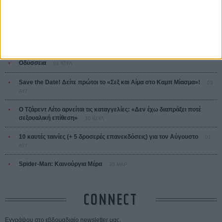
ΤΑ ΠΙΟ
ΔΙΑΒΑΣΜΕΝΑ
Οδύσσεια
01 ΙΟΥΛ
Save the Date! Δείτε πρώτοι το «Σεξ και Αίμα στο Καμπ Μίασμα»!
05
ΑΥΓ
Ο Τζάρεντ Λέτο αρνείται τις καταγγελίες: «Δεν έχω διαπράξει ποτέ
σεξουαλική επίθεση»
30 ΙΟΥΛ
10 καυτές ταινίες (+ 5 δροσερές επανεκδόσεις) για τον Αύγουστο
01
ΑΥΓ
Spider-Man: Καινούργια Μέρα
30 ΜΑΡ
CONNECT
Εγγράψου στο εβδομαδιαίο newsletter μας.