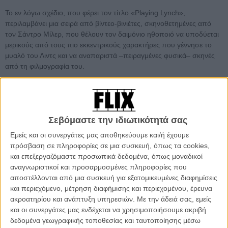
Το εν λόγω σχέδιο, που φέρει τον τίτλο «Playing Lynch»,
περιλαμβάνει μια σειρά από βίντεο-βινιέτες, σκηνοθετημένες από
τον Σάντρο Μίλερ, που θέλουν τον δαιμόνιο ηθοποιό να υποδύεται
μερικούς από τους πιο εκκεντρικούς χαρακτήρες που γέννησε το
μυαλό του Λιντς και να αναπαριστά –πειραγμένες φυσικά– σκηνές
από τη φιλμογραφία του.
Διαβάστε ακόμη:
Δείτε το ανατριχιαστικό μουσικό βίντεο για
το «Night Ride» του Ντέιβιντ Λιντς και της Κρίστα Μπελ
Σεβόμαστε την ιδιωτικότητά σας
Εμείς και οι συνεργάτες μας αποθηκεύουμε και/ή έχουμε
πρόσβαση σε πληροφορίες σε μια συσκευή, όπως τα cookies,
και επεξεργαζόμαστε προσωπικά δεδομένα, όπως μοναδικοί
αναγνωριστικοί και προσαρμοσμένες πληροφορίες που
αποστέλλονται από μια συσκευή για εξατομικευμένες διαφημίσεις
και περιεχόμενο, μέτρηση διαφήμισης και περιεχομένου, έρευνα
ακροατηρίου και ανάπτυξη υπηρεσιών.
Με την άδειά σας, εμείς
και οι συνεργάτες μας ενδέχεται να χρησιμοποιήσουμε ακριβή
δεδομένα γεωγραφικής τοποθεσίας και ταυτοποίησης μέσω