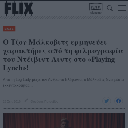
Αίθουσες
BUZZ
O Τζον Μάλκοβιτς ερμηνεύει
χαρακτήρες από τη φιλμογραφία
του Ντέιβιντ Λιντς στο «Playing
Lynch»!
Από τη Log Lady μέχρι τον Ανθρωπο Ελέφαντα, ο Μάλκοβιτς δίνει ρέστα
εκκεντρικότητας...
28 Σεπ 2016
Θανάσης Πατσαβός