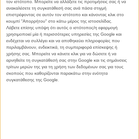
τον ιστότοπο. Μπορείτε να αλλάξετε τις προτιμήσεις σας ή να
ανακαλέσετε τη συγκατάθεσή σας ανά πάσα στιγμή
επιστρέφοντας σε αυτόν τον ιστότοπο και κάνοντας κλικ στο
κουμπί "Απορρήτου" στο κάτω μέρος της ιστοσελίδας.
Ο Ρόμαν Πολάνσκι την Εμανουέλ Σενιέ στα γυρίσματα του «Αφροδίτη
Λάβετε επίσης υπόψη ότι αυτός ο ιστότοπος/η εφαρμογή
με τη Γούνα»
χρησιμοποιεί μία ή περισσότερες υπηρεσίες της Google και
ενδέχεται να συλλέγει και να αποθηκεύει πληροφορίες που
Ολα δείχνουν ότι ο Πολάνσκι έχει καταλήξει πλέον και στις δύο
περιλαμβάνουν, ενδεικτικά, τη συμπεριφορά επίσκεψης ή
πρωταγωνίστριές του: στο ρόλο της συγγραφέα θα σκηνοθετήσει
χρήσης σας. Μπορείτε να κάνετε κλικ για να δώσετε ή να
για ακόμα μια φορά τη σύζυγό του, Εμανουέλ Σενιέ (η οποία,
αρνηθείτε τη συγκατάθεσή σας στην Google και τις σημάνσεις
άλλωστε, βρίσκει σχεδόν πάντοτε τον καλύτερο της εαυτό στις
τρίτων μερών της για τη χρήση των δεδομένων σας για τους
ταινίες του), ενώ την επικίνδυνη θαυμάστρια θα υποδυθεί η
σκοπούς που καθορίζονται παρακάτω στην ενότητα
σαγηνευτική Εύα Γκριν, που έχει διαπρέψει και με το παραπάνω σε
συγκατάθεσης της Google.
ρόλους μοιραίων γυναικών.
Το φιλμ σηματοδοτεί την πρώτη συνεργασία του Πολάνσκι με τον
Γάλλο σκηνοθέτη Ολιβιέ Ασαγιάς, ο οποίος απέσπασε το βραβείο
σκηνοθεσίας στο περασμένο Φεστιβάλ Καννών για το διχαστικό
«Personal Shopper»
με πρωταγωνίστρια την Κίρστεν Στιούαρτ, και
που θα αναλάβει εδώ χρέη συν-σεναριογράφου. Αν και,
ομολογουμένως, οι ταινίες του Ασαγιάς δεν φημίζονται τόσο για τα
σενάριά τους, το αποτέλεσμα αναμένεται, παρ’ όλα αυτά, με