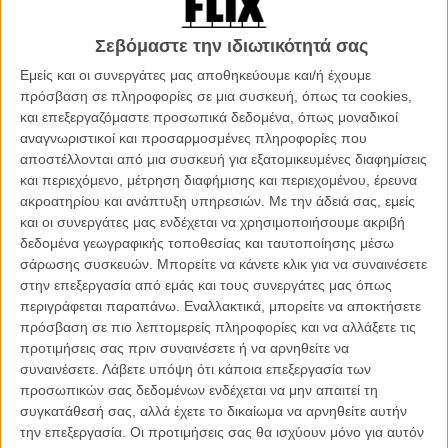
Η πρώτη ταινία του Πολάνσκι μετά την
«Αφροδίτη με τη Γούνα»
του
Σεβόμαστε την ιδιωτικότητά σας
2013 θα έχει τον τίτλο «Based on a True Story» και βασίζεται στο
Εμείς και οι συνεργάτες μας αποθηκεύουμε και/ή έχουμε
βραβευμένο μυθιστόρημα «D’après une histoire vraie» (Βασισμένο
πρόσβαση σε πληροφορίες σε μια συσκευή, όπως τα cookies,
σε μια αληθινή ιστορία) της Ντελφίν ντε Βιγκάν, που περιστρέφεται
και επεξεργαζόμαστε προσωπικά δεδομένα, όπως μοναδικοί
γύρω από την ιστορία μιας συγγραφέα η οποία μετά την έκδοση του
αναγνωριστικοί και προσαρμοσμένες πληροφορίες που
τελευταίου της βιβλίου βρίσκεται μπλεγμένη με μια εμμονοληπτική
αποστέλλονται από μια συσκευή για εξατομικευμένες διαφημίσεις
αναγνώστριά της.
και περιεχόμενο, μέτρηση διαφήμισης και περιεχομένου, έρευνα
ακροατηρίου και ανάπτυξη υπηρεσιών.
Με την άδειά σας, εμείς
Διαβάστε ακόμη:
Ακόμη πιο παράξενο... Νέο, πανέμορφο
και οι συνεργάτες μας ενδέχεται να χρησιμοποιήσουμε ακριβή
τρέιλερ για το «Μiss Peregrine's Home for Peculiar Children»
δεδομένα γεωγραφικής τοποθεσίας και ταυτοποίησης μέσω
του Τιμ Μπάρτον
σάρωσης συσκευών. Μπορείτε να κάνετε κλικ για να συναινέσετε
στην επεξεργασία από εμάς και τους συνεργάτες μας όπως
περιγράφεται παραπάνω. Εναλλακτικά, μπορείτε να αποκτήσετε
πρόσβαση σε πιο λεπτομερείς πληροφορίες και να αλλάξετε τις
προτιμήσεις σας πριν συναινέσετε ή να αρνηθείτε να
συναινέσετε.
Λάβετε υπόψη ότι κάποια επεξεργασία των
προσωπικών σας δεδομένων ενδέχεται να μην απαιτεί τη
συγκατάθεσή σας, αλλά έχετε το δικαίωμα να αρνηθείτε αυτήν
την επεξεργασία. Οι προτιμήσεις σας θα ισχύουν μόνο για αυτόν