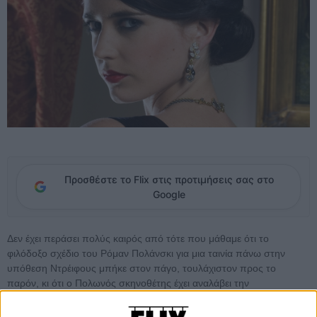
Προσθέστε το Flix στις προτιμήσεις σας στο
Google
Δεν έχει περάσει πολύς καιρός από τότε που μάθαμε ότι το
φιλόδοξο σχέδιο του Ρόμαν Πολάνσκι για μια ταινία πάνω στην
υπόθεση Ντρέιφους μπήκε στον πάγο, τουλάχιστον προς το
παρόν, κι ότι ο Πολωνός σκηνοθέτης έχει αναλάβει την
κινηματογραφική διασκευή ενός γαλλικού best-seller
σε σενάριο του
Γάλλου συναδέλφου του, Ολιβιέ Ασαγιάς.