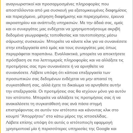
θα βρίσκεται στην Αθήνα στις 23 Ιανουαρίου, την ίδια ημέρα που
αναγνωριστικοί και προσαρμοσμένες πληροφορίες που
βγαίνει στους κινηματογράφους η ταινία της Ελίνας Ψύκου «H
αποστέλλονται από μια συσκευή για εξατομικευμένες διαφημίσεις
Αιώνια Επιστροφή του Αντώνη Παρασκευά», βασισμένη στα
και περιεχόμενο, μέτρηση διαφήμισης και περιεχομένου, έρευνα
γεγονότα που σημάδεψαν την εξαφάνιση του γνωστού
ακροατηρίου και ανάπτυξη υπηρεσιών.
Με την άδειά σας, εμείς
παρουσιαστή.
και οι συνεργάτες μας ενδέχεται να χρησιμοποιήσουμε ακριβή
δεδομένα γεωγραφικής τοποθεσίας και ταυτοποίησης μέσω
Δείτε παρακάτω το μήνυμα του Αντώνη Παρασκευά:
σάρωσης συσκευών. Μπορείτε να κάνετε κλικ για να συναινέσετε
στην επεξεργασία από εμάς και τους συνεργάτες μας όπως
περιγράφεται παραπάνω. Εναλλακτικά, μπορείτε να αποκτήσετε
πρόσβαση σε πιο λεπτομερείς πληροφορίες και να αλλάξετε τις
προτιμήσεις σας πριν συναινέσετε ή να αρνηθείτε να
συναινέσετε.
Λάβετε υπόψη ότι κάποια επεξεργασία των
προσωπικών σας δεδομένων ενδέχεται να μην απαιτεί τη
συγκατάθεσή σας, αλλά έχετε το δικαίωμα να αρνηθείτε αυτήν
την επεξεργασία. Οι προτιμήσεις σας θα ισχύουν μόνο για αυτόν
τον ιστότοπο. Μπορείτε να αλλάξετε τις προτιμήσεις σας ή να
ανακαλέσετε τη συγκατάθεσή σας ανά πάσα στιγμή
επιστρέφοντας σε αυτόν τον ιστότοπο και κάνοντας κλικ στο
κουμπί "Απορρήτου" στο κάτω μέρος της ιστοσελίδας.
Λάβετε επίσης υπόψη ότι αυτός ο ιστότοπος/η εφαρμογή
χρησιμοποιεί μία ή περισσότερες υπηρεσίες της Google και