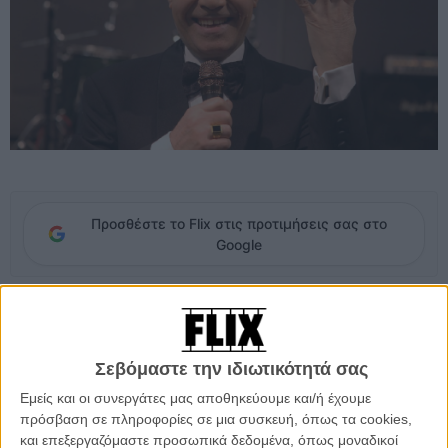
Προσθέστε το Flix στις προτιμήσεις σας στο
Google
Ο Αντώνης Παρασκευάς, ο πιο δημοφιλής παρουσιαστής της
πρωινής ζώνης, που είχε
εξαφανιστεί μυστηριωδώς
από τις 19
Δεκεμβρίου, κάνοντας το πανελλήνιο να ανησυχεί για την τύχη του,
Σεβόμαστε την ιδιωτικότητά σας
είναι - ευτυχώς - καλά...
Εμείς και οι συνεργάτες μας αποθηκεύουμε και/ή έχουμε
Με προσωπικό του μήνυμα δηλώνει παρών, αποκαλύπτει πως
πρόσβαση σε πληροφορίες σε μια συσκευή, όπως τα cookies,
κατά την απουσία του γύρισε όλον τον κόσμο και... save the date
και επεξεργαζόμαστε προσωπικά δεδομένα, όπως μοναδικοί