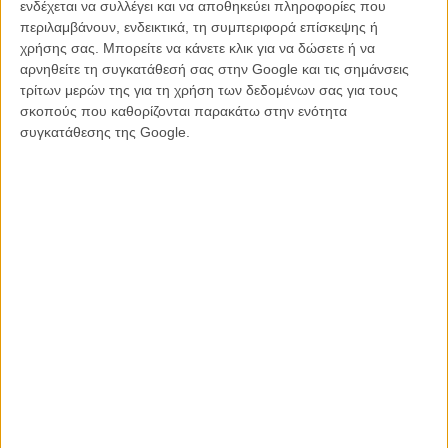
ενδέχεται να συλλέγει και να αποθηκεύει πληροφορίες που
περιλαμβάνουν, ενδεικτικά, τη συμπεριφορά επίσκεψης ή
χρήσης σας. Μπορείτε να κάνετε κλικ για να δώσετε ή να
αρνηθείτε τη συγκατάθεσή σας στην Google και τις σημάνσεις
τρίτων μερών της για τη χρήση των δεδομένων σας για τους
Για να παρακολουθείτε τα νέα για την πορεία της αναζήτησης του
σκοπούς που καθορίζονται παρακάτω στην ενότητα
Αντώνη Παρασκευά μην ξεχνάτε να επισκέφτεστε:
συγκατάθεσης της Google.
Facebook:
https://www.facebook.com/AntonisParaskevas.TV?
fref=ts
Twitter:
https: //twitter.com/ReturnAntonisP
ΠΕΡΙΣΣΟΤΕΡΑ ΓΙΑ ΤΟΝ ΑΝΤΩΝΗ ΠΑΡΑΣΚΕΥΑ:
Η Θέμις Μπαζάκα πιστεύει ότι ο Αντώνης Παρασκευάς «ζει τον
έρωτά του»...
Ο Χριστόφορος Παπακαλιάτης συγκλονισμένος από την
εξαφάνιση του Αντώνη Παρασκευά
Ο Αντώνης Παρασκευάς φέρνει πίσω τον Χούλιο Ιγκλέσιας