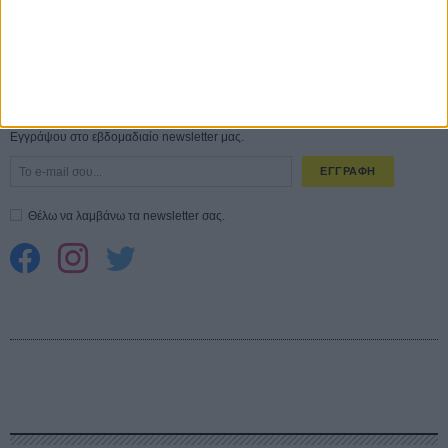
Spider-Man: Καινούργια Μέρα
30 ΜΑΡ
CONNECT
Εγγράψου στο εβδομαδιαίο newsletter μας.
ΕΓΓΡΑΦΗ
Θέλω να λαμβάνω τα newsletter σας.