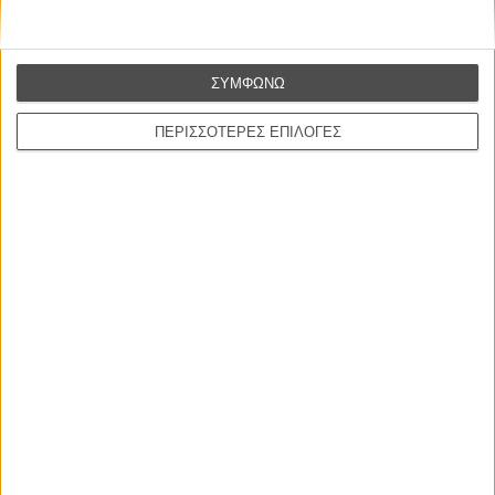
ΝΕΕΣ ΤΑΙΝΙΕΣ
ΣΥΜΦΩΝΩ
Ο Παραχαράκτης
L’ Affaire Bojarski (The Moneymaker)
ΠΕΡΙΣΣΟΤΕΡΕΣ ΕΠΙΛΟΓΕΣ
του Ζαν-Πολ Σαλομέ
Γνήσιο Αντίγραφο
Certified Copy (Copie Conforme)
του Αμπάς Κιαροστάμι
Ο Κλειδαράς του Ενός Εκατομμυρίου
Le Million
του Γκρεγκουάρ Βινιερόν
Αυτό που Ξέρουν οι Γυναίκες
Pour le Plaisir
του Ρεέμ Κερισί