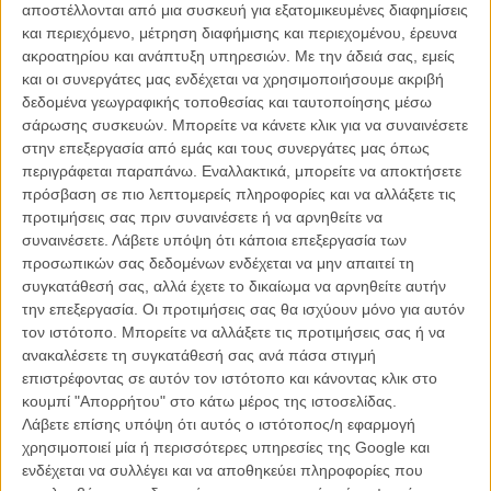
αποστέλλονται από μια συσκευή για εξατομικευμένες διαφημίσεις
που στοιβάζει ταινίες - καθώς την Πέμπτη 14 Μαΐου βγαίνουν
και περιεχόμενο, μέτρηση διαφήμισης και περιεχομένου, έρευνα
(τουλάιχστον) 12 - με αποτελέσματα που θα μοιάζουν ολέθρια σε
ακροατηρίου και ανάπτυξη υπηρεσιών.
Με την άδειά σας, εμείς
λίγο καιρό από τώρα.
και οι συνεργάτες μας ενδέχεται να χρησιμοποιήσουμε ακριβή
δεδομένα γεωγραφικής τοποθεσίας και ταυτοποίησης μέσω
σάρωσης συσκευών. Μπορείτε να κάνετε κλικ για να συναινέσετε
Αναλυτικά το τοπ-10 των εισιτηρίων του τετραημέρου 7 έως
στην επεξεργασία από εμάς και τους συνεργάτες μας όπως
και 10 Μαΐου 2026.
περιγράφεται παραπάνω. Εναλλακτικά, μπορείτε να αποκτήσετε
πρόσβαση σε πιο λεπτομερείς πληροφορίες και να αλλάξετε τις
1.
«Ο Διάβολος Φοράει Prada 2»
, 67 αίθουσες στην Αθήνα, 148
προτιμήσεις σας πριν συναινέσετε ή να αρνηθείτε να
πανελλαδικά, 42.311 εισιτήρια (2η εβδομάδα) | Σύνολο εισιτηρίων
συναινέσετε.
Λάβετε υπόψη ότι κάποια επεξεργασία των
μέχρι και σήμερα: 149.416
προσωπικών σας δεδομένων ενδέχεται να μην απαιτεί τη
συγκατάθεσή σας, αλλά έχετε το δικαίωμα να αρνηθείτε αυτήν
2.
«Michael»
, 38 αίθουσες στην Αθήνα, 105 πανελλαδικά, 24.365
την επεξεργασία. Οι προτιμήσεις σας θα ισχύουν μόνο για αυτόν
εισιτήρια (3η εβδομάδα) | Σύνολο εισιτηρίων μέχρι και σήμερα (με τα
τον ιστότοπο. Μπορείτε να αλλάξετε τις προτιμήσεις σας ή να
previews): 160.788
ανακαλέσετε τη συγκατάθεσή σας ανά πάσα στιγμή
επιστρέφοντας σε αυτόν τον ιστότοπο και κάνοντας κλικ στο
3.
«Mortal Kombat II»
, 14 αίθουσες στην Αθήνα, 55 πανελλαδικά,
κουμπί "Απορρήτου" στο κάτω μέρος της ιστοσελίδας.
8.564 εισιτήρια (1η εβδομάδα)
Λάβετε επίσης υπόψη ότι αυτός ο ιστότοπος/η εφαρμογή
χρησιμοποιεί μία ή περισσότερες υπηρεσίες της Google και
4.
«Hokum»
, 16 αίθουσες στην Αθήνα, 39 πανελλαδικά, 5.985
ενδέχεται να συλλέγει και να αποθηκεύει πληροφορίες που
εισιτήρια (1η εβδομάδα) | Σύνολο εισιτηρίων μέχρι και σήμερα