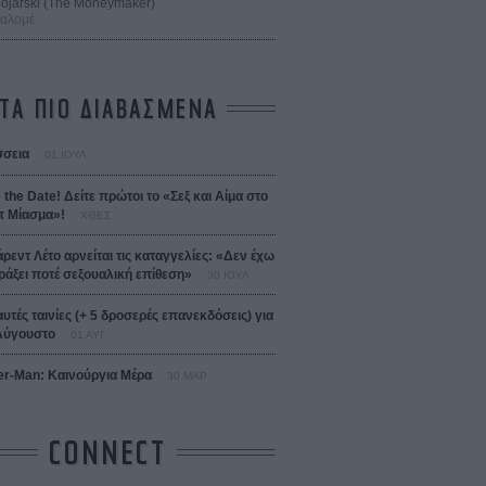
 Bojarski (The Moneymaker)
Σαλομέ
ΤΑ ΠΙΟ ΔΙΑΒΑΣΜΕΝΑ
σεια
01 ΙΟΥΛ
 the Date! Δείτε πρώτοι το «Σεξ και Αίμα στο
 Μίασμα»!
ΧΘΕΣ
άρεντ Λέτο αρνείται τις καταγγελίες: «Δεν έχω
ράξει ποτέ σεξουαλική επίθεση»
30 ΙΟΥΛ
αυτές ταινίες (+ 5 δροσερές επανεκδόσεις) για
Αύγουστο
01 ΑΥΓ
er-Man: Καινούργια Μέρα
30 ΜΑΡ
CONNECT