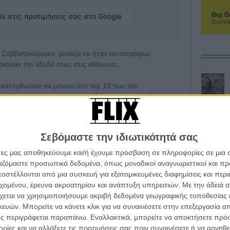
Βιμ Β
ix στις προτιμήσεις σας στο Google
Συνέντ
 Σαββατοκύριακο, μοιάζει να ήταν αντιστρόφως
καναν την έξοδό τους στις αίθουσες.
ις κατόρθωσαν να μπουν στο top 10 των πιο
υπ' όψιν ότι η μια ήταν η τρισδιάστατη επανέκδοση του
 σαφές ότι οι νέες ταινίες πήγαν ακόμη χειρότερα απ ότι
Σεβόμαστε την ιδιωτικότητά σας
 Μαντόνα είδαν μόλις 3480 θεατές σε 20 αίθουσες, την
95, σε τρεις αίθουσες ενώ την ελληνική «
Δεμένη
άτες μας αποθηκεύουμε και/ή έχουμε πρόσβαση σε πληροφορίες σε μια
ια αίθουσα.
ργαζόμαστε προσωπικά δεδομένα, όπως μοναδικοί αναγνωριστικοί και 
στέλλονται από μια συσκευή για εξατομικευμένες διαφημίσεις και περ
οφανές αφού «Τα Χιόνια του Κιλιμάντζαρο» κατόρθωσαν
εχομένου, έρευνα ακροατηρίου και ανάπτυξη υπηρεσιών.
Με την άδειά σα
 βρεθούν στην πέμπτη θέση της λίστας των πιο
χεται να χρησιμοποιήσουμε ακριβή δεδομένα γεωγραφικής τοποθεσίας 
ες προβολής τους από δυο σε... τέσσερις),
ών. Μπορείτε να κάνετε κλικ για να συναινέσετε στην επεξεργασία απ
ορεί ακόμη να κάνει τη διαφορά!
ς περιγράφεται παραπάνω. Εναλλακτικά, μπορείτε να αποκτήσετε πρό
ίες και να αλλάξετε τις προτιμήσεις σας πριν συναινέσετε ή να αρνηθεί