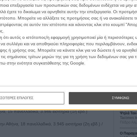
υσες στην Αθήνα, 36 πανελλαδικά, 15.305 εισιτήρια (1η
ποια επεξεργασία των προσωπικών σας δεδομένων ενδέχεται να μην απ
λά έχετε το δικαίωμα να αρνηθείτε αυτήν την επεξεργασία. Οι προτιμήσ
ιστότοπο. Μπορείτε να αλλάξετε τις προτιμήσεις σας ή να ανακαλέσετε
ς»
, 22 αίθουσες στην Αθήνα, 59 πανελλαδικά, 8.703
στρέφοντας σε αυτόν τον ιστότοπο και κάνοντας κλικ στο κουμπί "Απ
μέχρι σήμερα: 40.511
ς.
 ότι αυτός ο ιστότοπος/η εφαρμογή χρησιμοποιεί μία ή περισσότερες 
ήνα, 38 πανελλαδικά, 7.237 εισιτήρια (1η εβδ.)
ι να συλλέγει και να αποθηκεύει πληροφορίες που περιλαμβάνουν, ενδεικ
ης ή χρήσης σας. Μπορείτε να κάνετε κλικ για να δώσετε ή να αρνηθε
Οι Αρμονί
ς στην Αθήνα, 4.878 εισιτήρια (2η εβδ.) / Σύνολο
 τις σημάνσεις τρίτων μερών της για τη χρήση των δεδομένων σας για
Werckmei
Μπέλα Τα
άτω στην ενότητα συγκατάθεσης της Google.
νελλαδικά, 4.253 εισιτήρια (5η εβδ.) / Σύνολο
Μια Θέση 
A Place in
Τζορτζ Στί
 στην Αθήνα, 30 πανελλαδικά, 3.955 εισιτήρια (3η εβδ.) /
Οδύσσεια
The Odys
ΣΣΟΤΕΡΕΣ ΕΠΙΛΟΓΕΣ
ΣΥΜΦΩΝΩ
Κρίστοφε
να, 15 πανελλαδικά, 3.946 εισιτήρια (1η εβδ.)
Ψηλά Τακ
Tacones l
Πέδρο Αλ
ην Αθήνα, 18 πανελλαδικά, 3.945 εισιτήρια (2η εβδ.) /
Ο Παραχα