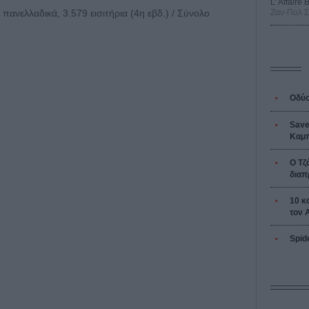
L’ Affaire
 πανελλαδικά, 3.579 εισιτήρια (4η εβδ.) / Σύνολο
Ζαν-Πολ 
Οδύσ
Save
Καμπ
Ο Τζ
διαπ
10 κ
τον 
Spid