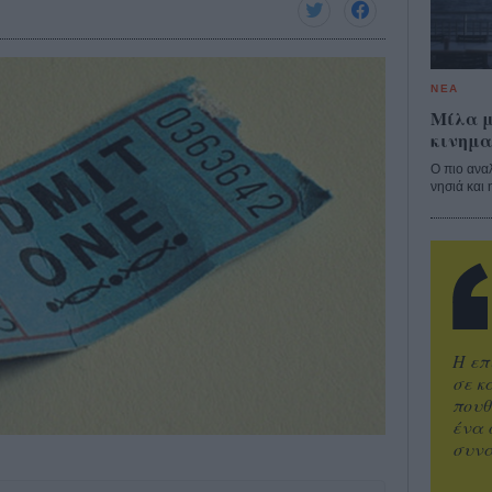
ΝΕΑ
Μίλα μ
κινημα
Ο πιο ανα
νησιά και 
Η επ
σε κ
πουθ
ένα 
συνα