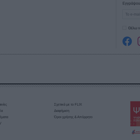
Εγγράψου 
Θέλω ν
ινίες
Σχετικά με το FLIX
έα
Διαφήμιση
έματα
Όροι χρήσης & Απόρρητο
V