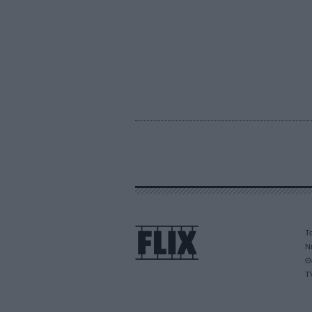
Τα
Ν
Θ
T