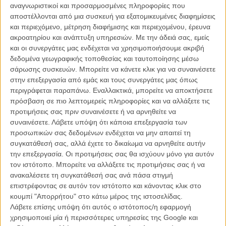
αναγνωριστικοί και προσαρμοσμένες πληροφορίες που
εκδρομείς που επέκτειναν τις πασχαλινές διακοπές τους μέχρι τις 12
αποστέλλονται από μια συσκευή για εξατομικευμένες διαφημίσεις
του μήνα.
και περιεχόμενο, μέτρηση διαφήμισης και περιεχομένου, έρευνα
ακροατηρίου και ανάπτυξη υπηρεσιών.
Με την άδειά σας, εμείς
Δε βοήθησαν, πάντως, ούτε το ισχνό κράτημα του ελληνικού horror
και οι συνεργάτες μας ενδέχεται να χρησιμοποιήσουμε ακριβή
«Μην Ανοίγεις την Πόρτα»
, που έχει ήδη αρχίσει να εξαντλεί το κοινό
δεδομένα γεωγραφικής τοποθεσίας και ταυτοποίησης μέσω
του, ούτε και το χλιαρό άνοιγμα του
«Βασιλείου του Πλανήτη των
σάρωσης συσκευών. Μπορείτε να κάνετε κλικ για να συναινέσετε
Πιθήκων»
. Όχι πως η τούτη η αναβίωση έπιασε ποτέ το ελληνικό
στην επεξεργασία από εμάς και τους συνεργάτες μας όπως
κοινό: να θυμίσουμε πως η πρώτη ταινία, με υπότιτλο «Η
περιγράφεται παραπάνω. Εναλλακτικά, μπορείτε να αποκτήσετε
Εξέγερση», είχε κόψει πανελλαδικά 62.350 εισιτήρια το 2011, η
πρόσβαση σε πιο λεπτομερείς πληροφορίες και να αλλάξετε τις
δεύτερη, «Η Αυγή», 69.444 το 2014 και η τρίτη, «Η Σύγκρουση»,
προτιμήσεις σας πριν συναινέσετε ή να αρνηθείτε να
51.937 το 2017, έχοντας ανοίξει με 15.431 τετραήμερο. Καμία
συναινέσετε.
Λάβετε υπόψη ότι κάποια επεξεργασία των
σχέση, δηλαδή, με τις επιδόσεις του παλιότερου ριμέικ του
προσωπικών σας δεδομένων ενδέχεται να μην απαιτεί τη
«Πλανήτη των Πιθήκων» από τον Τιμ Μπέρτον, που τη σεζόν 2001-
συγκατάθεσή σας, αλλά έχετε το δικαίωμα να αρνηθείτε αυτήν
2002 είχε προσελκύσει 86.000 φανς μονάχα σε Αθήνα, Πειραιά και
την επεξεργασία. Οι προτιμήσεις σας θα ισχύουν μόνο για αυτόν
περίχωρα.
τον ιστότοπο. Μπορείτε να αλλάξετε τις προτιμήσεις σας ή να
ανακαλέσετε τη συγκατάθεσή σας ανά πάσα στιγμή
Μέσα στον λήθαργο, ωστόσο, εξαιρετική δουλειά έκανε η ειδική
επιστρέφοντας σε αυτόν τον ιστότοπο και κάνοντας κλικ στο
κυριακάτικη προβολή του
«Πολύδροσου»
του Αλέξανδρου
κουμπί "Απορρήτου" στο κάτω μέρος της ιστοσελίδας.
Βούλγαρη, που κάνει κανονική πρεμιέρα την προσεχή Πέμπτη,
Λάβετε επίσης υπόψη ότι αυτός ο ιστότοπος/η εφαρμογή
μαζεύοντας 293 θεατές στο θερινό Σινέ Παρί.
χρησιμοποιεί μία ή περισσότερες υπηρεσίες της Google και