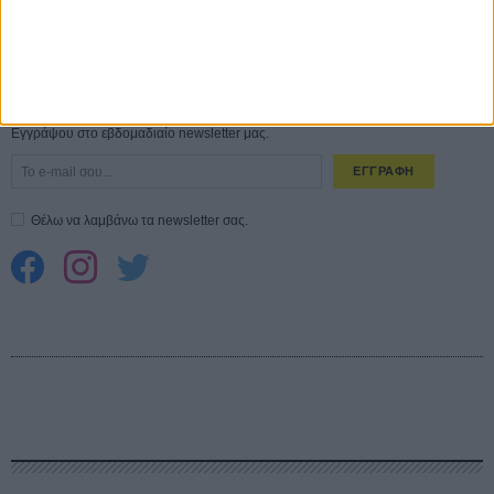
Spider-Man: Καινούργια Μέρα
30 ΜΑΡ
CONNECT
Εγγράψου στο εβδομαδιαίο newsletter μας.
ΕΓΓΡΑΦΗ
Θέλω να λαμβάνω τα newsletter σας.