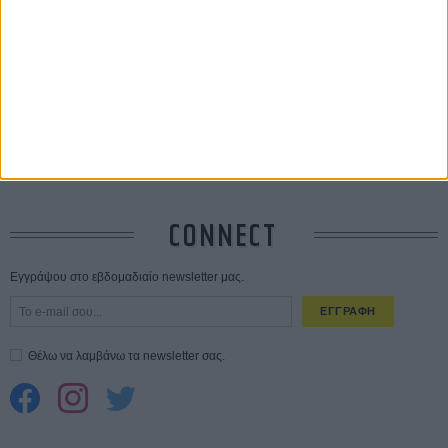
ΑΥΓ
Ο Τζάρεντ Λέτο αρνείται τις καταγγελίες: «Δεν έχω διαπράξει ποτέ
σεξουαλική επίθεση»
30 ΙΟΥΛ
10 καυτές ταινίες (+ 5 δροσερές επανεκδόσεις) για τον Αύγουστο
01
ΑΥΓ
Spider-Man: Καινούργια Μέρα
30 ΜΑΡ
CONNECT
Εγγράψου στο εβδομαδιαίο newsletter μας.
ΕΓΓΡΑΦΗ
Θέλω να λαμβάνω τα newsletter σας.