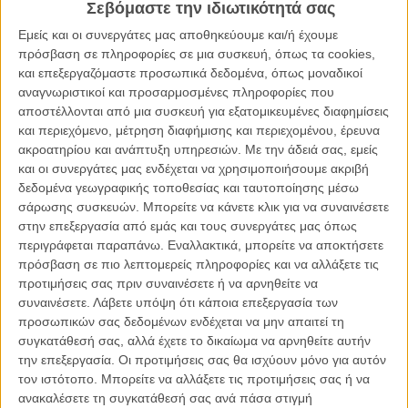
Σεβόμαστε την ιδιωτικότητά σας
από ψυχή και συναίσθημα περιτυλιγμένα από πανέμορφο
Εμείς και οι συνεργάτες μας αποθηκεύουμε και/ή έχουμε
animation, ντυμένο σε μια μαγευτική κινέζικη αισθητική, βάζοντας
πρόσβαση σε πληροφορίες σε μια συσκευή, όπως τα cookies,
στο επίκεντρο ένα αξιολάτρευτο χνουδωτό, γκαφατζίδικο πάντα με
και επεξεργαζόμαστε προσωπικά δεδομένα, όπως μοναδικοί
χρυσή καρδιά, τον Πο, κάνοντ;aς τον έναν πραγματικά αγαπητό
αναγνωριστικοί και προσαρμοσμένες πληροφορίες που
χαρακτήρα.
αποστέλλονται από μια συσκευή για εξατομικευμένες διαφημίσεις
και περιεχόμενο, μέτρηση διαφήμισης και περιεχομένου, έρευνα
Oχτώ χρόνια μετά το
«Kung Fu Panda 3»
, ο Πο επιστρέφει με μια
ακροατηρίου και ανάπτυξη υπηρεσιών.
Με την άδειά σας, εμείς
νέα, ίσως τελευταία, περιπέτεια η οποία, αν και παραμένει πιστή σε
και οι συνεργάτες μας ενδέχεται να χρησιμοποιήσουμε ακριβή
όλα εκείνα που έκαναν την πρώτη τριλογία αξιολάτρευτη, όμως δεν
δεδομένα γεωγραφικής τοποθεσίας και ταυτοποίησης μέσω
έχει τίποτα καινούργιο να προσφέρει, τόσο στην τεχνική του
σάρωσης συσκευών. Μπορείτε να κάνετε κλικ για να συναινέσετε
animation όσο και στα μηνύματα που θέλει να περάσει, πέρα από
στην επεξεργασία από εμάς και τους συνεργάτες μας όπως
μερικές ώρες καθαρής και απολαυστικής διασκέδασης.
περιγράφεται παραπάνω. Εναλλακτικά, μπορείτε να αποκτήσετε
πρόσβαση σε πιο λεπτομερείς πληροφορίες και να αλλάξετε τις
Μετά από τρεις ριψοκίνδυνες περιπέτειες στις οποίες κατατρόπωσε
προτιμήσεις σας πριν συναινέσετε ή να αρνηθείτε να
πανίσχυρους κακούς χάρη στο απαράμιλλο θάρρος του και τις
συναινέσετε.
Λάβετε υπόψη ότι κάποια επεξεργασία των
απίστευτες δεξιότητές του στις πολεμικές τέχνες, ο Πο, γνωστός ως
προσωπικών σας δεδομένων ενδέχεται να μην απαιτεί τη
Δράκος Πολεμιστής, καλείται από τη μοίρα να χαλαρώσει λιγάκι. Πιο
συγκατάθεσή σας, αλλά έχετε το δικαίωμα να αρνηθείτε αυτήν
συγκεκριμένα, έχει έρθει η ώρα να αναλάβει τον ρόλο του
την επεξεργασία. Οι προτιμήσεις σας θα ισχύουν μόνο για αυτόν
πνευματικού ηγέτη στην Κοιλάδα της Ειρήνης. Κι αυτό προκαλεί
τον ιστότοπο. Μπορείτε να αλλάξετε τις προτιμήσεις σας ή να
μερικά προφανή προβλήματα.
ανακαλέσετε τη συγκατάθεσή σας ανά πάσα στιγμή