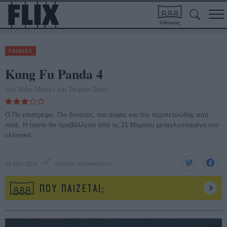
Αίθουσες
ΤΑΙΝΙΕΣ
Kung Fu Panda 4
των Μάικ Μίτσελ και Στέφανι Στάιν
Ο Πο επιστρέφει. Πιο δυνατός, πιο σοφός και πιο περιπετειώδης από
ποτέ. Η ταινία θα προβάλλεται από τις 21 Μαρτίου μεταγλωττισμένη στα
ελληνικά.
03 Μάρ 2024
Χρήστος Μπακατσέλος
ΠΟΥ ΠΑΙΖΕΤΑΙ;