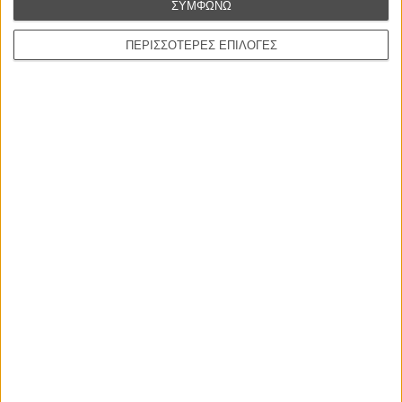
ΣΥΜΦΩΝΩ
ΠΕΡΙΣΣΟΤΕΡΕΣ ΕΠΙΛΟΓΕΣ
Η επιτυχία είναι υπερτιμημένη. Δεν σε κάνει
καλύτερο, δεν σε πάει πουθενά η επιτυχία. Είναι
απλώς ένα ωραίο, ανεβαστικό, επιφανειακό
συναίσθημα.»
Βιμ Βέντερς
Συνέντευξη
ΝΕΕΣ ΤΑΙΝΙΕΣ
Ο Παραχαράκτης
L’ Affaire Bojarski (The Moneymaker)
του Ζαν-Πολ Σαλομέ