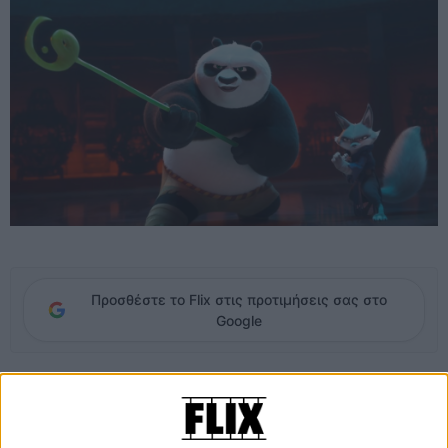
Προσθέστε το Flix στις προτιμήσεις σας στο
Google
Οι ταινίες «Kung Fu Panda» δεν κατάφεραν η αλήθεια είναι να
κερδίσουν την αγάπη του κοινού που πραγματικά άξιζαν. Σίγουρα
το franchise έχει ένα αρκετά μεγάλο fan base, αλλά παραμένει ίσως
ένα από τα πιο υποτιμημένα της DreamWorks, που όμως ξεχείλιζαν