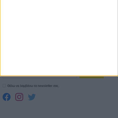
Ο Τζάρεντ Λέτο αρνείται τις καταγγελίες: «Δεν έχω διαπράξει ποτέ
σεξουαλική επίθεση»
30 ΙΟΥΛ
10 καυτές ταινίες (+ 5 δροσερές επανεκδόσεις) για τον Αύγουστο
01
ΑΥΓ
Spider-Man: Καινούργια Μέρα
30 ΜΑΡ
CONNECT
Εγγράψου στο εβδομαδιαίο newsletter μας.
ΕΓΓΡΑΦΗ
Θέλω να λαμβάνω τα newsletter σας.