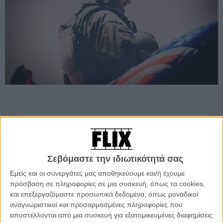
Προσθέστε το Flix στις προτιμήσεις σας στο
Google
Σεβόμαστε την ιδιωτικότητά σας
Δεν είναι ένα κλασικό blockbuster, δεν είναι μια franchise
Εμείς και οι συνεργάτες μας αποθηκεύουμε και/ή έχουμε
υπερηρωική περιπέτεια, αλλά είναι και κλασική και... ηρωική. Η
πρόσβαση σε πληροφορίες σε μια συσκευή, όπως τα cookies,
τελευταία ταινία του Κλιντ Ιστγουντ, ο
«Ελεύθερος Σκοπευτής»
ήταν
και επεξεργαζόμαστε προσωπικά δεδομένα, όπως μοναδικοί
το φιλμ που συγκέντρωσε τα περισσότερα έσοδα στο αμερικανικό
αναγνωριστικοί και προσαρμοσμένες πληροφορίες που
box office για το 2014, φτάνοντας τα 337,2 εκατομμύρια δολάρια κι
αποστέλλονται από μια συσκευή για εξατομικευμένες διαφημίσεις
έχοντας κοστίσει, παρεμπιπτόντως, γύρω στα 60 εκατομμύρια