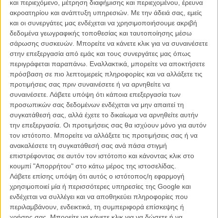
και περιεχόμενο, μέτρηση διαφήμισης και περιεχομένου, έρευνα
δολάρια. Δεύτερο στη σειρά τερματίζει το
«The Hunger Games:
ακροατηρίου και ανάπτυξη υπηρεσιών.
Με την άδειά σας, εμείς
Mockingjay – Part 1»
me 336.8 εκ. δολάρια σε εισπράξεις στην
και οι συνεργάτες μας ενδέχεται να χρησιμοποιήσουμε ακριβή
Αμερική. Κάτι ανάλογο έχει να συμβεί από το 1998 και τη «Διάσωση
δεδομένα γεωγραφικής τοποθεσίας και ταυτοποίησης μέσω
του Στρατιώτη Ράιαν» του Στίβεν Σπίλμπεργκ. Η επιτυχία του
σάρωσης συσκευών. Μπορείτε να κάνετε κλικ για να συναινέσετε
«American Sniper» δε θα έπρεπε να προκαλεί έκπληξη: μπορεί το
στην επεξεργασία από εμάς και τους συνεργάτες μας όπως
φιλμ να προκάλεσε αντικρουόμενες αντιδράσεις, αλλά πέρα από την
περιγράφεται παραπάνω. Εναλλακτικά, μπορείτε να αποκτήσετε
αξιολόγησή του, οπωσδήποτε κάλυψε το εθνικό αίσθημα της
πρόσβαση σε πιο λεπτομερείς πληροφορίες και να αλλάξετε τις
μεγαλύτερης μερίδας του αμερικανικού κοινού που έτρεξε
προτιμήσεις σας πριν συναινέσετε ή να αρνηθείτε να
ενθουσιωδώς να δει στην οθόνη την ιστορία του...
συναινέσετε.
Λάβετε υπόψη ότι κάποια επεξεργασία των
αποτελεσματικότερου όπλου της χώρας του στον πόλεμο ενάντια
προσωπικών σας δεδομένων ενδέχεται να μην απαιτεί τη
στην τρομοκρατία. Παράλληλα, η ταινία είναι η μεγαλύτερη εμπορική
συγκατάθεσή σας, αλλά έχετε το δικαίωμα να αρνηθείτε αυτήν
επιτυχία στην καριέρα του Κλιντ Ιστγουντ ως σκηνοθέτη κι η
την επεξεργασία. Οι προτιμήσεις σας θα ισχύουν μόνο για αυτόν
μεγαλύτερη για τον Μπράντλεϊ Κούπερ στο αμερικανικό box office.
τον ιστότοπο. Μπορείτε να αλλάξετε τις προτιμήσεις σας ή να
ανακαλέσετε τη συγκατάθεσή σας ανά πάσα στιγμή
*
Διαβάστε ακόμη: To «American Sniper» του Κλιντ Ιστγουντ σαρώνει
επιστρέφοντας σε αυτόν τον ιστότοπο και κάνοντας κλικ στο
τα ταμεία, διχάζει το Χόλιγουντ!
*
κουμπί "Απορρήτου" στο κάτω μέρος της ιστοσελίδας.
Στη διεθνή αγορά φυσικά τα πράγματα είναι αρκετά διαφορετικά,
Λάβετε επίσης υπόψη ότι αυτός ο ιστότοπος/η εφαρμογή
καθώς το κοινό των άλλων χωρών δεν εκτίμησε αναλόγως το ύφος
χρησιμοποιεί μία ή περισσότερες υπηρεσίες της Google και
και τις προθέσεις της ταινίας του Ιστγουντ. Εκεί τα πρωτεία στο
ενδέχεται να συλλέγει και να αποθηκεύει πληροφορίες που
ετήσιο box office κρατά, πολύ πιο προβλέψιμα, το
«Transformers 4:
περιλαμβάνουν, ενδεικτικά, τη συμπεριφορά επίσκεψης ή
Age of Extinction»
, με 1,1 δισεκατομμύρια δολάρια σε εισπράξεις,
χρήσης σας. Μπορείτε να κάνετε κλικ για να δώσετε ή να