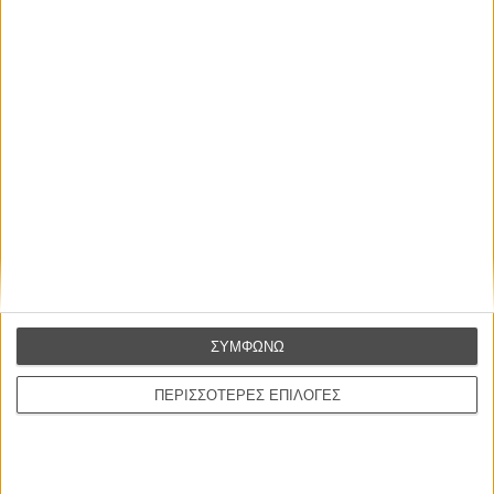
Tags:
great expectations,
μεγάλες προσδοκίες,
advent calendar,
best of flix,
ιθαν χοκ,
γκουίνεθ πάλτροου,
advent calendar 2015,
best of flix 2015,
αλφόνσο κουαρόν
ΜΗ ΧΑΣΕΤΕ
ΣΥΜΦΩΝΩ
ΠΕΡΙΣΣΟΤΕΡΕΣ ΕΠΙΛΟΓΕΣ