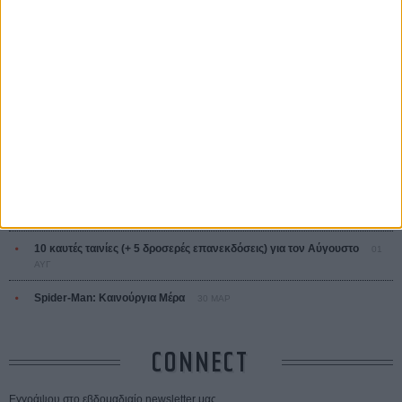
ΤΑ ΠΙΟ
ΔΙΑΒΑΣΜΕΝΑ
Οδύσσεια
01 ΙΟΥΛ
Save the Date! Δείτε πρώτοι το «Σεξ και Αίμα στο Καμπ Μίασμα»!
05
ΑΥΓ
Ο Τζάρεντ Λέτο αρνείται τις καταγγελίες: «Δεν έχω διαπράξει ποτέ
σεξουαλική επίθεση»
30 ΙΟΥΛ
10 καυτές ταινίες (+ 5 δροσερές επανεκδόσεις) για τον Αύγουστο
01
ΑΥΓ
Spider-Man: Καινούργια Μέρα
30 ΜΑΡ
CONNECT
Εγγράψου στο εβδομαδιαίο newsletter μας.