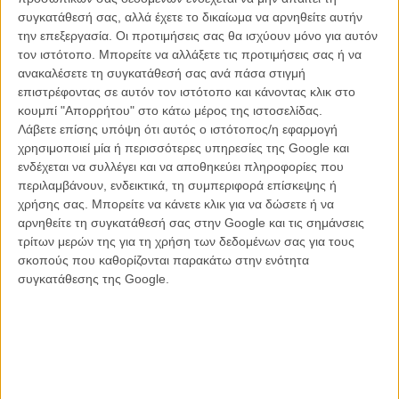
συγκατάθεσή σας, αλλά έχετε το δικαίωμα να αρνηθείτε αυτήν
προσδοκίες και μεγαλύτερες απογοητεύσεις. Φωτογραφίζει, ήδη
την επεξεργασία. Οι προτιμήσεις σας θα ισχύουν μόνο για αυτόν
από τότε, ο Εμάνιουελ Λουμπέσκι.
τον ιστότοπο. Μπορείτε να αλλάξετε τις προτιμήσεις σας ή να
Το βλέμμα
- Στο μικρό συντριβάνι όπου έπιναν νερό παιδιά,
ανακαλέσετε τη συγκατάθεσή σας ανά πάσα στιγμή
ξανασυναντιούνται μετά από χρόνια - είναι διαφορετικοί, το ίδιο κι οι
επιστρέφοντας σε αυτόν τον ιστότοπο και κάνοντας κλικ στο
επιθυμίες τους. Ο Φιν ξαναερωτεύεται κεραυνοβόλα. Η Εστέλα
κουμπί "Απορρήτου" στο κάτω μέρος της ιστοσελίδας.
όπως πάντα επιπλέει πάνω στη λάμψη της, με το εκπληκτικό
Λάβετε επίσης υπόψη ότι αυτός ο ιστότοπος/η εφαρμογή
πράσινο ρούχο που σχεδίασε γι' αυτήν η Τζουντιάνα Μακόφσκι.
χρησιμοποιεί μία ή περισσότερες υπηρεσίες της Google και
ενδέχεται να συλλέγει και να αποθηκεύει πληροφορίες που
Με κλειστά μάτια
- Αρκεί ν' ακούσεις το Life in Mono. Θα σου
περιλαμβάνουν, ενδεικτικά, τη συμπεριφορά επίσκεψης ή
έρθει.
χρήσης σας. Μπορείτε να κάνετε κλικ για να δώσετε ή να
αρνηθείτε τη συγκατάθεσή σας στην Google και τις σημάνσεις
τρίτων μερών της για τη χρήση των δεδομένων σας για τους
σκοπούς που καθορίζονται παρακάτω στην ενότητα
συγκατάθεσης της Google.