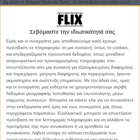
Αχ αυτό το βλέμμα! Από την Τρίτη, 1η Δεκεμβρίου και κάθε πρωί,
χωρίς εξαιρέσεις, το Flix σάς κάνει «δώρο» τις ωραιότερες πρώτες
ματιές στο σινεμά: την πρώτη φορά που δυο μάτια είδαν κάτι που
θα τους άλλαζε τη ζωή (ή, έστω, θα μάς άλλαζε δυο ώρες από τη
δική μας). Ματιές γεμάτες έρωτα, απορία, αισιοδοξία, μελαγχολία,
Σεβόμαστε την ιδιωτικότητά σας
καρδιοχτύπι, γέλιο, αναστάτωση. Επειδή οι μέρες που ζούμε δε μάς
Εμείς και οι συνεργάτες μας αποθηκεύουμε και/ή έχουμε
κάνουν απαραίτητα να ατενίζουμε το μέλλον με ενθουσιασμό,
πρόσβαση σε πληροφορίες σε μια συσκευή, όπως τα cookies,
κερδίζουμε ενέργεια από τα ωραιότερα πρώτα βλέμματα της
και επεξεργαζόμαστε προσωπικά δεδομένα, όπως μοναδικοί
οθόνης. Για 25 μέρες, το Flix σάς κοιτάζει κατάματα και σάς φτιάχνει
αναγνωριστικοί και προσαρμοσμένες πληροφορίες που
το κέφι, για να λέμε καλημέρα ως τα Χριστούγεννα!
αποστέλλονται από μια συσκευή για εξατομικευμένες διαφημίσεις
και περιεχόμενο, μέτρηση διαφήμισης και περιεχομένου, έρευνα
Η ταινία
-
«Μεγάλες Προσδοκίες» του Αλφόνσο Κουαρόν, 1998
ακροατηρίου και ανάπτυξη υπηρεσιών.
Με την άδειά σας, εμείς
Ενας ατρόμητος σκηνοθέτης από το Μεξικό τόλμησε να κρατήσει
και οι συνεργάτες μας ενδέχεται να χρησιμοποιήσουμε ακριβή
την ουσία του Ντίκενς, αλλά να τον κάνει απόλυτα ποπ κι ερωτικό.
δεδομένα γεωγραφικής τοποθεσίας και ταυτοποίησης μέσω
Λίγο αργότερα, ο Αλφόνσο Κουαρόν θα συνέχιζε με το «Θέλω και τη
σάρωσης συσκευών. Μπορείτε να κάνετε κλικ για να συναινέσετε
Μαμά σου» κι αργότερα θα γινόταν ένας από τους σπουδαιότερους
στην επεξεργασία από εμάς και τους συνεργάτες μας όπως
δημιουργούς της εποχής μας. Για τότε, στα τέλη του '90, έφτιαξε
περιγράφεται παραπάνω. Εναλλακτικά, μπορείτε να αποκτήσετε
ξανά, λαμπερή, πανέμορφη, κυνική και μ' ένα απίθανο καστ (Ιθαν
πρόσβαση σε πιο λεπτομερείς πληροφορίες και να αλλάξετε τις
Χοκ, Γκουίνεθ Πάλτροου στα καλύτερά της, Αν Μπάνκροφτ,
προτιμήσεις σας πριν συναινέσετε ή να αρνηθείτε να
Ρόμπερτ Ντε Νίρο), την ιστορία του μικρού φτωχού Φιν που
συναινέσετε.
Λάβετε υπόψη ότι κάποια επεξεργασία των
ερωτεύεται την ταξικά και οικονομικά ανώτερή του Εστέλα και για
προσωπικών σας δεδομένων ενδέχεται να μην απαιτεί τη
πάντα προσπαθεί να την κερδίσει, σε μια ζωή γεμάτη μεγάλες