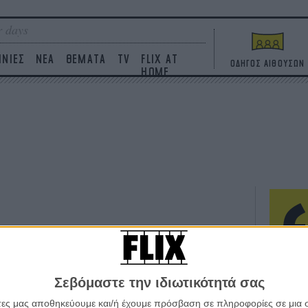
 days
ΙΝΙΕΣ
ΝΕΑ
ΘΕΜΑΤΑ
TV
FLIX AT
ΟΔΗΓΟΣ ΑΙΘΟΥΣΩΝ
HOME
ΤΑΙΝΙΕΣ
Η επ
σε κ
Σεβόμαστε την ιδιωτικότητά σας
πουθ
άτες μας αποθηκεύουμε και/ή έχουμε πρόσβαση σε πληροφορίες σε μια
ένα 