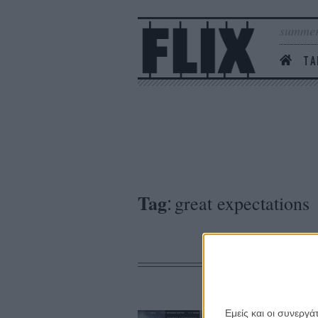
summer
ΤΑ
Tag
great expectations
:
Εμείς και οι συνεργ