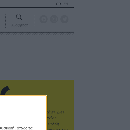
GR
EN
Αναζήτηση
ιτυχία είναι υπερτιμημένη. Δεν
άνει καλύτερο, δεν σε πάει
ενά η επιτυχία. Είναι απλώς
 συσκευή, όπως τα
ωραίο, ανεβαστικό, επιφανειακό