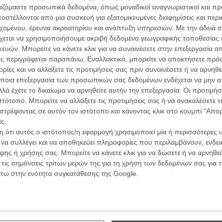
ργαζόμαστε προσωπικά δεδομένα, όπως μοναδικοί αναγνωριστικοί και 
συνα
στέλλονται από μια συσκευή για εξατομικευμένες διαφημίσεις και περ
εχομένου, έρευνα ακροατηρίου και ανάπτυξη υπηρεσιών.
Με την άδειά σα
χεται να χρησιμοποιήσουμε ακριβή δεδομένα γεωγραφικής τοποθεσίας 
Βιμ Β
ών. Μπορείτε να κάνετε κλικ για να συναινέσετε στην επεξεργασία απ
Συνέντ
ς περιγράφεται παραπάνω. Εναλλακτικά, μπορείτε να αποκτήσετε πρό
ίες και να αλλάξετε τις προτιμήσεις σας πριν συναινέσετε ή να αρνηθεί
ποια επεξεργασία των προσωπικών σας δεδομένων ενδέχεται να μην απ
λά έχετε το δικαίωμα να αρνηθείτε αυτήν την επεξεργασία. Οι προτιμήσ
ιστότοπο. Μπορείτε να αλλάξετε τις προτιμήσεις σας ή να ανακαλέσετε
στρέφοντας σε αυτόν τον ιστότοπο και κάνοντας κλικ στο κουμπί "Απ
ΑΡΘΡΑ
Εγγράψου 
ς.
 ότι αυτός ο ιστότοπος/η εφαρμογή χρησιμοποιεί μία ή περισσότερες 
ι να συλλέγει και να αποθηκεύει πληροφορίες που περιλαμβάνουν, ενδεικ
αμ Κάρτερ έχουν… «Μεγάλες Προσδοκίες»!
ης ή χρήσης σας. Μπορείτε να κάνετε κλικ για να δώσετε ή να αρνηθε
Θέλω ν
 τις σημάνσεις τρίτων μερών της για τη χρήση των δεδομένων σας για
άτω στην ενότητα συγκατάθεσης της Google.
015