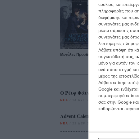
cookies, και επεξε
πληροφορίες που απο
διαφήμισης και περι
συνεργάτες μας ενδέ
μέσω σάρωσης συσκευ
συνεργάτες μας όπω
λεπτομερείς πληροφορ
Λάβετε υπόψη ότι κά
Μεγάλες Προσδοκίες
συγκατάθεσή σας, αλ
μόνο για αυτόν τον 
ανά πάσα στιγμή επι
μέρος της ιστοσελίδα
Λάβετε επίσης υπόψη
Google και ενδέχετα
Ο Ρέιφ Φάινς και η Ελενα Μπόν
συμπεριφορά επίσκεψ
ΝΕΑ
/
14 ΑΥΓ 2012
/
Λήδα Γαλανού
σας στην Google και
καθορίζονται παρακ
Advent Calendar: 22 Δεκεμβρίου 2
ΝΕΑ
/
22 ΔΕΚ 2015
/
Λήδα Γαλανού