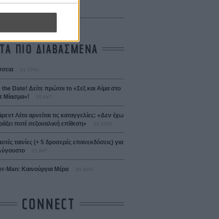
 Bojarski (The Moneymaker)
Σαλομέ
ΤΑ ΠΙΟ ΔΙΑΒΑΣΜΕΝΑ
σεια
01 ΙΟΥΛ
 the Date! Δείτε πρώτοι το «Σεξ και Αίμα στο
 Μίασμα»!
05 ΑΥΓ
άρεντ Λέτο αρνείται τις καταγγελίες: «Δεν έχω
ράξει ποτέ σεξουαλική επίθεση»
30 ΙΟΥΛ
αυτές ταινίες (+ 5 δροσερές επανεκδόσεις) για
Αύγουστο
01 ΑΥΓ
er-Man: Καινούργια Μέρα
30 ΜΑΡ
CONNECT