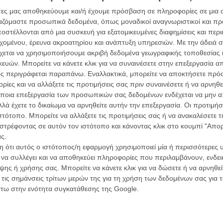
ν αστυνομία, οι άντρες της κοινότητας θα μεταφερθούν
άτες μας αποθηκεύουμε και/ή έχουμε πρόσβαση σε πληροφορίες σε μια
 φυλακή, «για τη δική τους ασφάλεια». Μέσα σ' αυτό το
ργαζόμαστε προσωπικά δεδομένα, όπως μοναδικοί αναγνωριστικοί και 
ενεών καταπίεσης, θα συνεδριάσουν, παρουσία του
στέλλονται από μια συσκευή για εξατομικευμένες διαφημίσεις και περ
τικά και θ' αποφασίσουν το επόμενο βήμα τους: να
εχομένου, έρευνα ακροατηρίου και ανάπτυξη υπηρεσιών.
Με την άδειά σα
ολεμήσουν, να φύγουν.
χεται να χρησιμοποιήσουμε ακριβή δεδομένα γεωγραφικής τοποθεσίας 
ών. Μπορείτε να κάνετε κλικ για να συναινέσετε στην επεξεργασία απ
ερης Ταινίας και Διασκευασμένου Σεναρίου (από το
ς περιγράφεται παραπάνω. Εναλλακτικά, μπορείτε να αποκτήσετε πρό
αμ Τέιβς που, με τη σειρά της, πήρε αφορμή από
ίες και να αλλάξετε τις προτιμήσεις σας πριν συναινέσετε ή να αρνηθεί
Οι Αρμονί
υτική κοινότητα στη Βολιβία), η Σάρα Πόλεϊ απεκδύει
Werckmei
ποια επεξεργασία των προσωπικών σας δεδομένων ενδέχεται να μην απ
Μπέλα Τα
τορική, φτάνοντας στον πυρήνα του. Γυναίκες που δεν
λά έχετε το δικαίωμα να αρνηθείτε αυτήν την επεξεργασία. Οι προτιμήσ
δικαίωμα στην αυτοδιάθεση, στην ίδια τη μόρφωση, στη
ιστότοπο. Μπορείτε να αλλάξετε τις προτιμήσεις σας ή να ανακαλέσετε
Μια Θέση 
ν ανδρικό ζυγό, ή θα προτιμήσουν τον Γολγοθά τής
στρέφοντας σε αυτόν τον ιστότοπο και κάνοντας κλικ στο κουμπί "Απ
A Place in
Τζορτζ Στί
ς.
 ότι αυτός ο ιστότοπος/η εφαρμογή χρησιμοποιεί μία ή περισσότερες 
Οδύσσεια
ις ηρωίδες της σε μια «φάτνη», σ' ένα στάβλο και
ι να συλλέγει και να αποθηκεύει πληροφορίες που περιλαμβάνουν, ενδεικ
The Odys
α, ανατριχιαστικά φλας μπακ στον πραγματικό,
Κρίστοφε
ης ή χρήσης σας. Μπορείτε να κάνετε κλικ για να δώσετε ή να αρνηθε
 τα φυσικά χρώματα της μέρας και της νύχτας,
 τις σημάνσεις τρίτων μερών της για τη χρήση των δεδομένων σας για
Ψηλά Τακ
, τονίζοντας ένα φόρεμα, μια κορδέλα στα μαλλιά, τα
άτω στην ενότητα συγκατάθεσης της Google.
Tacones l
ική μουσική τής Χίλντουρ Γκουντναντότιρ, φτιάχνει ένα
Πέδρο Αλ
ει υπογράψει ο Λαρς φον Τρίερ, για να μην πούμε ο
το αγνό, το πρωτόγονο ή αρχέγονο, την αλήθεια «όπως
Ο Παραχα