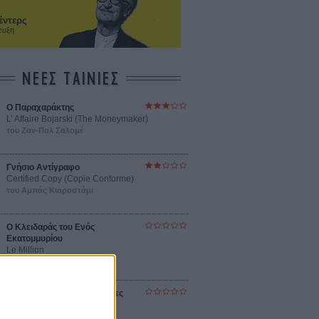
έντερς
ευξη
ΝΕΕΣ ΤΑΙΝΙΕΣ
Ο Παραχαράκτης
L’ Affaire Bojarski (The Moneymaker)
του Ζαν-Πολ Σαλομέ
Γνήσιο Αντίγραφο
Certified Copy (Copie Conforme)
του Αμπάς Κιαροστάμι
Ο Κλειδαράς του Ενός
Εκατομμυρίου
Le Million
του Γκρεγκουάρ Βινιερόν
Αυτό που Ξέρουν οι Γυναίκες
Pour le Plaisir
του Ρεέμ Κερισί