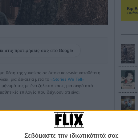
Βιμ Β
Συνέντ
ix στις προτιμήσεις σας στο Google
ιμη θέση της γυναίκας σε όποια κοινωνία καταθέτει η
λειά, μια δεκαετία μετά το
«Stories We Tell»
,
ς μήνυμά της με ένα ζηλευτό καστ, μια σειρά από
ισθητικές επιλογές που δείχνουν ότι είναι
 απομονωμένο από τον σύγχρονο πολιτισμό χωριό μιας
ν' ανήκει σε Μενονίτες, Αμις, Μορμόνους ή στη
), οι άντρες διαπράττουν καθημερινά ασυγχώρητα
ναίκες, τις δικές τους ή των άλλων, στις κόρες ή τις
Σεβόμαστε την ιδιωτικότητά σας
ν, τις βιάζουν, τις αφήνου εγκύους κι εκείνες σιωπούν.