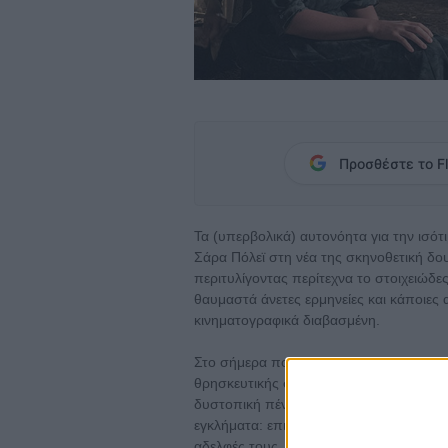
Προσθέστε το Fl
Τα (υπερβολικά) αυτονόητα για την ισότ
Σάρα Πόλεϊ στη νέα της σκηνοθετική δου
περιτυλίγοντας περίτεχνα το στοιχειώδε
θαυμαστά άνετες ερμηνείες και κάποιες α
κινηματογραφικά διαβασμένη.
Στο σήμερα που μοιάζει άχρονο, σ' ένα
θρησκευτικής σέκτας (που θα μπορούσε 
δυστοπική πένα τής Μάργκαρετ Ατγουντ
εγκλήματα: επιτίθενται ετσιθελικά στις γυ
αδελφές τους, τις ναρκώνουν, τις χτυπού