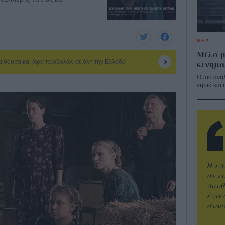
ΝΕΑ
Μίλα μ
κινημα
 αίθουσα και ώρα προβολών σε όλη την Ελλάδα
Ο πιο ανα
νησιά και 
Η επ
σε κ
πουθ
ένα 
συνα