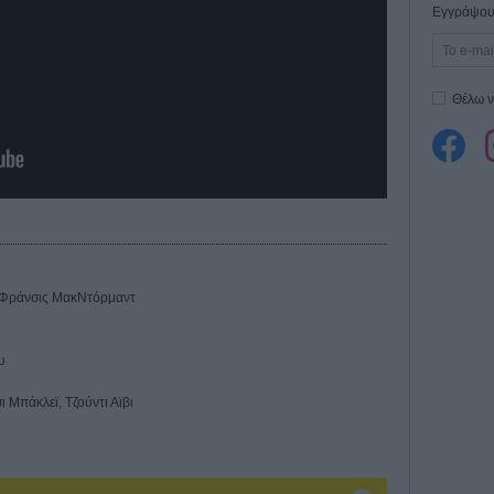
Εγγράψου 
Θέλω ν
, Φράνσις ΜακΝτόρμαντ
υ
 Μπάκλεϊ, Τζούντι Αϊβι