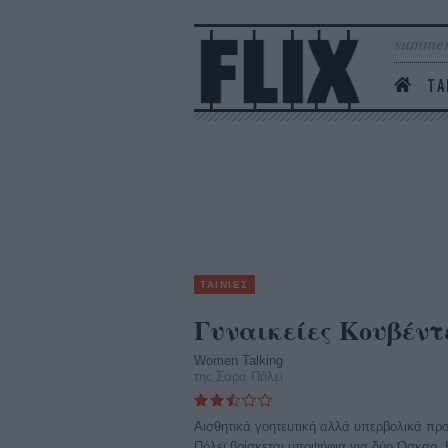
summer
ΤΑ
ΤΑΙΝΙΕΣ
Γυναικείες Κουβέντ
Women Talking
της Σάρα Πόλεϊ
Αισθητικά γοητευτική αλλά υπερβολικά προ
Πόλεϊ βρίσκεται υποψήφια για δύο Οσκαρ, 