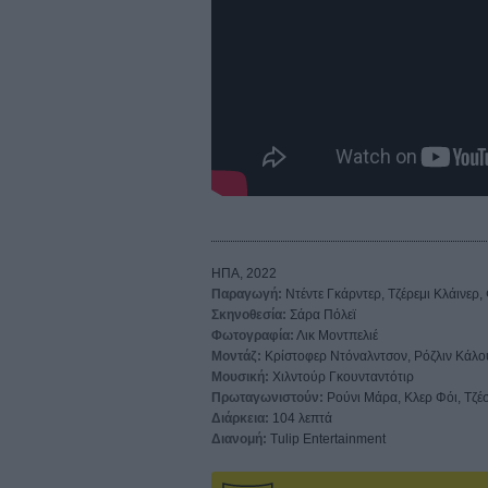
ΗΠΑ, 2022
Παραγωγή:
Ντέντε Γκάρντερ, Τζέρεμι Κλάινερ
Σκηνοθεσία:
Σάρα Πόλεϊ
Φωτογραφία:
Λικ Μοντπελιέ
Μοντάζ:
Κρίστοφερ Ντόναλντσον, Ρόζλιν Κάλο
Μουσική:
Χιλντούρ Γκουνταντότιρ
Πρωταγωνιστούν:
Ρούνι Μάρα, Κλερ Φόι, Τζέσι
Διάρκεια:
104 λεπτά
Διανομή:
Tulip Entertainment