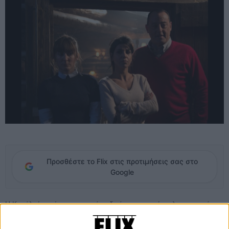
Προσθέστε το Flix στις προτιμήσεις σας στο
Google
Η Καρόλ είναι μία εσωστρεφής ειδικός εφαρμογών πληροφορικής,
που ακόμα ζει με τη μητέρα της. Η Καρολίν είναι μία αυθάδης
κλέφτρα, που συχνάζει στα πολυτελή ξενοδοχεία της Γαλλικής