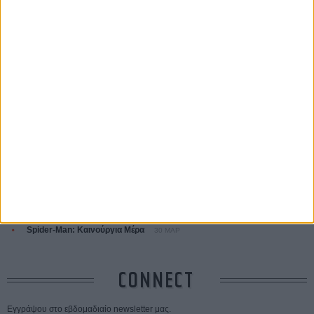
ΤΑ ΠΙΟ
ΔΙΑΒΑΣΜΕΝΑ
Οδύσσεια
01 ΙΟΥΛ
Save the Date! Δείτε πρώτοι το «Σεξ και Αίμα στο Καμπ Μίασμα»!
05
ΑΥΓ
Ο Τζάρεντ Λέτο αρνείται τις καταγγελίες: «Δεν έχω διαπράξει ποτέ
σεξουαλική επίθεση»
30 ΙΟΥΛ
10 καυτές ταινίες (+ 5 δροσερές επανεκδόσεις) για τον Αύγουστο
01
ΑΥΓ
Spider-Man: Καινούργια Μέρα
30 ΜΑΡ
CONNECT
Εγγράψου στο εβδομαδιαίο newsletter μας.