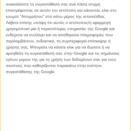
πως όσο περνάει η ώρα αυτό το μείγμα κακόγουστων αστείων,
ανακαλέσετε τη συγκατάθεσή σας ανά πάσα στιγμή
φτηνών μελοδραματισμών και φαρσογκάφας μπορεί και να γινόταν
επιστρέφοντας σε αυτόν τον ιστότοπο και κάνοντας κλικ στο
κάτι πιο ανεκτό για τα μάτια ή τα αυτιά (κάτι βρε παιδί μου).
κουμπί "Απορρήτου" στο κάτω μέρος της ιστοσελίδας.
Λάβετε επίσης υπόψη ότι αυτός ο ιστότοπος/η εφαρμογή
Η ιστορία του «Για Ονομα του Θεού!» (άσχετος ελληνικός τίτλος με
χρησιμοποιεί μία ή περισσότερες υπηρεσίες της Google και
αναφορά σε
αυτήν εδώ
την επιτυχία) είναι η εξής: ένας απατεώνας
ενδέχεται να συλλέγει και να αποθηκεύει πληροφορίες που
θέλει να κλέψει ένα βιολί ανεκτίμητης αξίας και για να το καταφέρει
περιλαμβάνουν, ενδεικτικά, τη συμπεριφορά επίσκεψης ή
σκηνοθετεί το θάνατό του και επιστρατεύει δύο κόρες του από
χρήσης σας. Μπορείτε να κάνετε κλικ για να δώσετε ή να
διαφορετικές γυναίκες τις οποίες δεν έχει γνωρίσει ποτέ προκειμένου
αρνηθείτε τη συγκατάθεσή σας στην Google και τις σημάνσεις
να γίνουν οι συνένοχοί του στο έγκλημα.
τρίτων μερών της για τη χρήση των δεδομένων σας για τους
σκοπούς που καθορίζονται παρακάτω στην ενότητα
Είναι σαφές πως καθώς οι δυο κόρες αρχικά θα αρνηθούν να τον
συγκατάθεσης της Google.
βοηθήσουν αλλά τελικά θα ενδώσουν στην (πολλών εκατομμυρίων
ευρώ) ανήθικη πρότασή του, ενώ ταυτόχρονα θα γνωρίσουν η μία
την άλλη και οι δύο τους τον πατέρα που τόσο τους έλειψε στην
παιδική τους ηλικία.
Το γεγονός πως όλο αυτό που περιγράψαμε παραπάνω εξαντλείται
σε φτηνά κόλπα, σεξουαλικές γκάφες και γλυκερές διαπιστώσεις για
το πόσο γρήγορα μπορεί να συγχωρήσεις έναν πατέρα που δεν
γνώρισες ποτέ ή να αγαπήσεις μια αδερφή με την οποία σε
χωρίζουν τουλάχιστον δύο ωκεανοί ενωμένοι είναι το μικρότερο