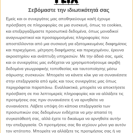
Ριβιέρας. Οι δύο νεαρές γυναίκες δεν γνωρίζουν η μία την άλλη, ούτε
Σεβόμαστε την ιδιωτικότητά σας
έχουν τίποτα κοινό. Τίποτα, επειδή ο πατέρας τους έφυγε πριν τη
γέννησή τους και δεν τον είδαν ξανά ποτέ. Μέχρι τη στιγμή που ο
Εμείς και οι συνεργάτες μας αποθηκεύουμε και/ή έχουμε
Πατρίκ… εμφανίζεται και πάλι! Ο διεθνώς καταζητούμενος κλέφτης,
πρόσβαση σε πληροφορίες σε μια συσκευή, όπως τα cookies,
μετά από ένα σχεδόν θανατηφόρο περιστατικό, αποφασίζει να
και επεξεργαζόμαστε προσωπικά δεδομένα, όπως μοναδικοί
αναπληρώσει τον χαμένο χρόνο με τις κόρες του, συναντώντας τις
αναγνωριστικοί και προσαρμοσμένες πληροφορίες που
για ένα κοινό σκοπό: την κλοπή ενός βιολιού Στραντιβάριους, αξίας
αποστέλλονται από μια συσκευή για εξατομικευμένες διαφημίσεις
15.000.000 δολαρίων. Ανάμεσα σε γκάφες, τον ερασιτεχνισμό και
και περιεχόμενο, μέτρηση διαφήμισης και περιεχομένου, έρευνα
τους διαπληκτισμούς μεταξύ τον κορών του, ο Πατρίκ θα αντιληφθεί
ακροατηρίου και ανάπτυξη υπηρεσιών.
Με την άδειά σας, εμείς
πως αυτή του η επιστροφή είναι κάθε άλλο παρά εύκολη…
και οι συνεργάτες μας ενδέχεται να χρησιμοποιήσουμε ακριβή
δεδομένα γεωγραφικής τοποθεσίας και ταυτοποίησης μέσω
Στην πραγματικότητα, ό,τι τίτλο και να δώσεις στο «Mes Tresors»
σάρωσης συσκευών. Μπορείτε να κάνετε κλικ για να συναινέσετε
(που μεταφράζεται «Θησαυροί Μου» και είναι η προσφώνηση του
στην επεξεργασία από εμάς και τους συνεργάτες μας όπως
απατεώνα πρωταγωνιστή στις κόρες που δεν γνώρισε ποτέ) δεν
περιγράφεται παραπάνω. Εναλλακτικά, μπορείτε να αποκτήσετε
μπορείς να αποδόσεις τίμια το περιεχόμενό της.
πρόσβαση σε πιο λεπτομερείς πληροφορίες και να αλλάξετε τις
προτιμήσεις σας πριν συναινέσετε ή να αρνηθείτε να
Κάτι ανάμεσα σε κωμωδία μυστηρίου, οικογενειακή κομεντί και
συναινέσετε.
Λάβετε υπόψη ότι κάποια επεξεργασία των
τηλεοπτικό επεισόδιο σειράς που θα κοβόταν από τον πιλότο, το
προσωπικών σας δεδομένων ενδέχεται να μην απαιτεί τη
φιλμ του Πασκάλ Μπουρντιό είναι τόσο προχειροφτιαγμένο και
συγκατάθεσή σας, αλλά έχετε το δικαίωμα να αρνηθείτε αυτήν
επίτηδες εύκολο ώστε το μόνο που καταφέρνει είναι να σε κάνει να
την επεξεργασία. Οι προτιμήσεις σας θα ισχύουν μόνο για αυτόν
βαρεθείς από τα πρώτα του βαρετά λεπτά – χωρίς καμία υποψία
τον ιστότοπο. Μπορείτε να αλλάξετε τις προτιμήσεις σας ή να