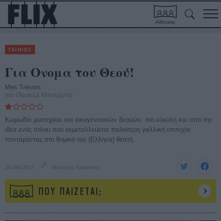
Αίθουσες
ΤΑΙΝΙΕΣ
Για Ονομα του Θεού!
Mes Trésors
του Πασκάλ Μπουρντιό
Κωμωδία μυστηρίου και οικογενειακών δεσμών, πιο εύκολη και από την
ιδέα ενός τίτλου που εκμεταλλεύεται παλιότερη γαλλική επιτυχία
ποντάροντας στο θυμικό του (Ελληνα) θεατή.
30 Μάι 2017
Μανώλης Κρανάκης
ΠΟΥ ΠΑΙΖΕΤΑΙ;