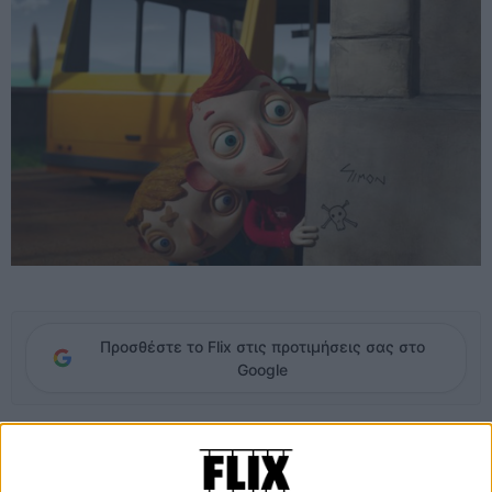
Προσθέστε το Flix στις προτιμήσεις σας στο
Google
Η ιστορία μιας χούφτας παραμελημένων παιδιών που βρίσκονται
αντιμέτωπα με την εγκατάλειψη σε ένα ορφανοτροφείο δεν μοιάζει εκ
πρώτης όψεως με υλικό ιδανικό για μια ταινία κινουμένων σχεδίων