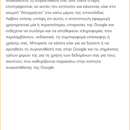
ανακαλέσετε τη συγκατάθεσή σας ανά πάσα στιγμή
επιστρέφοντας σε αυτόν τον ιστότοπο και κάνοντας κλικ στο
Καθώς ο Κολοκυθάκης μεταφέρεται στο ορφανοτροφείο, ένα προς
κουμπί "Απορρήτου" στο κάτω μέρος της ιστοσελίδας.
ένα, ο Μπαρά και η Σιαμά θα αποκαλύψουν υπαινικτικά και
Λάβετε επίσης υπόψη ότι αυτός ο ιστότοπος/η εφαρμογή
διακριτικά, αλλά με σαφήνεια, τα γεγονότα που σήμαναν το τέλος
χρησιμοποιεί μία ή περισσότερες υπηρεσίες της Google και
της αθωότητας για τους μικρούς πρωταγωνιστές τους: τέκνα
ενδέχεται να συλλέγει και να αποθηκεύει πληροφορίες που
απελαθέντων μεταναστών, βάναυσων ή ανεύθυνων γονιών, με
περιλαμβάνουν, ενδεικτικά, τη συμπεριφορά επίσκεψης ή
εμφανή τα σωματικά ή ψυχολογικά σημάδια της μελαγχολίας ή της
χρήσης σας. Μπορείτε να κάνετε κλικ για να δώσετε ή να
επιθετικότητας που εισέπραξαν.
αρνηθείτε τη συγκατάθεσή σας στην Google και τις σημάνσεις
τρίτων μερών της για τη χρήση των δεδομένων σας για τους
Με διάρκεια μόλις λίγο πάνω από μια ώρα, αλλά χωρίς βιασύνη και
σκοπούς που καθορίζονται παρακάτω στην ενότητα
τη συνήθη υπερκινητικότητα των ταινιών κινουμένων σχεδίων, το
συγκατάθεσης της Google.
φιλμ θα ξετυλίξει την καθημερινότητά τους, την αρχική δυσπιστία και
εχθρότητα που μετατρέπεται σταδιακά σε φιλία, δημιουργώντας για
τους μικρούς του ήρωες μια εναλλακτική οικογένεια μέσα από την
οποία θα ανακαλύψουν τη δύναμη που χρειάζονται για να
ξεπεράσουν τις τραυματικές τους εμπειρίες.
Με την τεχνική του stop-motion animation κι ένα πολύχρωμο
σκηνικό που ελαφραίνει ευπρόσδεκτα την ατμόσφαιρα, ο Κλοντ
Μπαρά θα φωτίσει τη δυσκολοχώνευτη θεματική του
εναλλάσσοντας στιγμές θλίψης και ευφορίας, κι επιβραβεύοντας το
κοινό (κάθε ηλικίας) με ένα φιλμ σκληρό, ρεαλιστικό και ταυτόχρονα