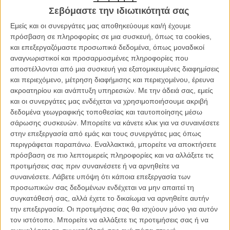
που απευθύνεται (και) σε μικρούς θεατές. Στο μεγάλου μήκους
Σεβόμαστε την ιδιωτικότητά σας
σκηνοθετικό του ντεμπούτο, ωστόσο, ο Ελβετός Κλοντ Μπαρά
Εμείς και οι συνεργάτες μας αποθηκεύουμε και/ή έχουμε
κατορθώνει να ελιχθεί με την άνεση βετεράνου ανάμεσα στις
πρόσβαση σε πληροφορίες σε μια συσκευή, όπως τα cookies,
δυνητικά σκοτεινές και καταθλιπτικές αλήθειες που κρύβει η ιστορία
και επεξεργαζόμαστε προσωπικά δεδομένα, όπως μοναδικοί
του και να τις μεταμορφώσει σε μια μικρή έκρηξη αισιοδοξίας που
αναγνωριστικοί και προσαρμοσμένες πληροφορίες που
δεν χάνει την επαφή της με την αδυσώπητη πραγματικότητα.
αποστέλλονται από μια συσκευή για εξατομικευμένες διαφημίσεις
και περιεχόμενο, μέτρηση διαφήμισης και περιεχομένου, έρευνα
Τα εύσημα ανήκουν πρωτίστως στη σεναριογράφο Σελίν Σιαμά
ακροατηρίου και ανάπτυξη υπηρεσιών.
Με την άδειά σας, εμείς
(
«Αγοροκόριτσο»
,
«Τα Κορίτσια»
), η οποία έχει αποδείξει και με το
και οι συνεργάτες μας ενδέχεται να χρησιμοποιήσουμε ακριβή
παραπάνω στο παρελθόν, μέσα από τις δικές της live action
δεδομένα γεωγραφικής τοποθεσίας και ταυτοποίησης μέσω
σκηνοθετικές απόπειρες, την ικανότητά της να βυθίζεται με θάρρος
σάρωσης συσκευών. Μπορείτε να κάνετε κλικ για να συναινέσετε
και κατανόηση στην ψυχοσύνθεση και τα προβλήματα των έφηβων
στην επεξεργασία από εμάς και τους συνεργάτες μας όπως
χαρακτήρων της και να τα μεταφέρει ολοζώντανα στην οθόνη.
περιγράφεται παραπάνω. Εναλλακτικά, μπορείτε να αποκτήσετε
Βασισμένο στο μυθιστόρημα του Ζιλ Παρί, «Autobiographie d’une
πρόσβαση σε πιο λεπτομερείς πληροφορίες και να αλλάξετε τις
Courgette», το «Εγώ, ο Κολοκυθάκης» δεν φοβάται να σκαλίσει το
προτιμήσεις σας πριν συναινέσετε ή να αρνηθείτε να
δραματικό παρελθόν που έφερε τους ανήλικους ήρωές του σε αυτή
συναινέσετε.
Λάβετε υπόψη ότι κάποια επεξεργασία των
την κατάσταση, από την πρώτη κιόλας σκηνή, όπου ο μοναχικός
προσωπικών σας δεδομένων ενδέχεται να μην απαιτεί τη
μπόμπιρας με το παρατσούκλι «Κολοκυθάκης» θα προκαλέσει
συγκατάθεσή σας, αλλά έχετε το δικαίωμα να αρνηθείτε αυτήν
άθελά του το ατύχημα που θα κοστίσει τη ζωή της αλκοολικής
την επεξεργασία. Οι προτιμήσεις σας θα ισχύουν μόνο για αυτόν
μητέρας του, επιφορτίζοντάς τον με το βάρος όχι μονάχα της
τον ιστότοπο. Μπορείτε να αλλάξετε τις προτιμήσεις σας ή να
απώλειας αλλά και των ενοχών.