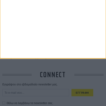
ΔΙΑΒΑΣΜΕΝΑ
Οδύσσεια
01 ΙΟΥΛ
Save the Date! Δείτε πρώτοι το «Σεξ και Αίμα στο Καμπ Μίασμα»!
05
ΑΥΓ
Ο Τζάρεντ Λέτο αρνείται τις καταγγελίες: «Δεν έχω διαπράξει ποτέ
σεξουαλική επίθεση»
30 ΙΟΥΛ
10 καυτές ταινίες (+ 5 δροσερές επανεκδόσεις) για τον Αύγουστο
01
ΑΥΓ
Spider-Man: Καινούργια Μέρα
30 ΜΑΡ
CONNECT
Εγγράψου στο εβδομαδιαίο newsletter μας.
ΕΓΓΡΑΦΗ
Θέλω να λαμβάνω τα newsletter σας.