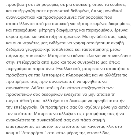
πρόσβαση σε πληροφορίες σε μια συσκευή, όπως τα cookies,
ήρωα του '21.
και επεξεργαζόμαστε προσωπικά δεδομένα, όπως μοναδικοί
αναγνωριστικοί και προσαρμοσμένες πληροφορίες που
Αυτό το κείμενο μετέφερε, το καλοκαίρι του 2021, σε θεατρική
αποστέλλονται από μια συσκευή για εξατομικευμένες διαφημίσεις
παράσταση η Μαριάννα Λαμπίρη, με τη συνδρομή μερικής
και περιεχόμενο, μέτρηση διαφήμισης και περιεχομένου, έρευνα
δραματοποίησης, αφήγησης, μουσικής, προβολής. Με
ακροατηρίου και ανάπτυξη υπηρεσιών.
Με την άδειά σας, εμείς
πρωταγωνιστή τον Μάνο Βακούση στο ρόλο του Κολοκοτρώνη, την
και οι συνεργάτες μας ενδέχεται να χρησιμοποιήσουμε ακριβή
προσθήκη δυο «ερευνητριών» που αναλύουν όχι μόνο τη δική του
δεδομένα γεωγραφικής τοποθεσίας και ταυτοποίησης μέσω
σημασία αλλά και τη σχέση της πραγματικότητας με την
σάρωσης συσκευών. Μπορείτε να κάνετε κλικ για να συναινέσετε
αναπαράστασή της, με ζωντανή μαγνητοσκόπηση και ζωντανή
στην επεξεργασία από εμάς και τους συνεργάτες μας όπως
μουσική.
περιγράφεται παραπάνω. Εναλλακτικά, μπορείτε να αποκτήσετε
πρόσβαση σε πιο λεπτομερείς πληροφορίες και να αλλάξετε τις
Η οποία παράσταση δεν διασκευάζεται, σήμερα, για την
προτιμήσεις σας πριν συναινέσετε ή να αρνηθείτε να
κινηματογραφική οθόνη/εμπειρία, αλλά μαγνητοσκοπείται, με
συναινέσετε.
Λάβετε υπόψη ότι κάποια επεξεργασία των
ελάχιστη προσπάθεια να αποκτήσει κινηματογραφική υπόσταση, σ’
προσωπικών σας δεδομένων ενδέχεται να μην απαιτεί τη
ένα σύνολο που μειώνει το ενδιαφέρον του πρωτότυπου υλικού,
συγκατάθεσή σας, αλλά έχετε το δικαίωμα να αρνηθείτε αυτήν
αντί να προσθέτει σ’ αυτό ή να το κάνει με κάποιο τρόπο, αισθητικά,
την επεξεργασία. Οι προτιμήσεις σας θα ισχύουν μόνο για αυτόν
ιδεολογικά, πολιτικά, σχετικό με τη σύγχρονη σκέψη ή τέχνη. Ο δε
τον ιστότοπο. Μπορείτε να αλλάξετε τις προτιμήσεις σας ή να
υπότιτλος τής ταινίας, «ένα διαδραστικό θεατρικό ντοκιμαντέρ,» λες
ανακαλέσετε τη συγκατάθεσή σας ανά πάσα στιγμή
και σε προκαλεί να διαψεύσεις την κάθε λέξη ξεχωριστά.
επιστρέφοντας σε αυτόν τον ιστότοπο και κάνοντας κλικ στο
κουμπί "Απορρήτου" στο κάτω μέρος της ιστοσελίδας.