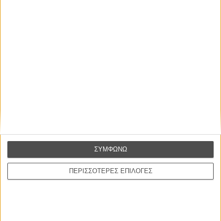
συναίσθημα.»
Βιμ Βέντερς
Συνέντευξη
ΝΕΕΣ ΤΑΙΝΙΕΣ
O Ταξιτζής
Taxi Driver
του Μάρτιν Σκορσέζε
Spider-Man: Καινούργια Μέρα
ΣΥΜΦΩΝΩ
Spider-Man: Brand New Day
του Ντέστιν Ντάνιελ Κρέτον
ΠΕΡΙΣΣΟΤΕΡΕΣ ΕΠΙΛΟΓΕΣ
Ψηλά Τακούνια
Tacones lejanos
του Πέδρο Αλμοδόβαρ