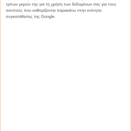
Σκηνοθεσία:
Αλαν Ούνγκαρ
τρίτων μερών της για τη χρήση των δεδομένων σας για τους
Σενάριο:
Κρεγκ Γουένμαν
σκοπούς που καθορίζονται παρακάτω στην ενότητα
Φωτογραφία:
Αλεξ Τσινίκι
συγκατάθεσης της Google.
Μοντάζ:
Μάικλ Λέιν, Αλαν Ούνγκαρ
Μουσική:
Ααρον Γκίλχουις, Τζον Παεζάνο
Πρωταγωνιστούν:
Τζος Ντουαμέλ, Μελ Γκίμπσον, Ελίσα Κάθμπερτ, Νέστορ
Καρμπονέλ
Διάρκεια:
122 λεπτά
Διανομή:
Spentzos Film
ΠΟΥ ΠΑΙΖΕΤΑΙ;
ΜΗ ΧΑΣΕΤΕ