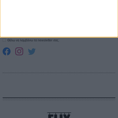
CONNECT
Εγγράψου στο εβδομαδιαίο newsletter μας.
ΕΓΓΡΑΦΗ
Θέλω να λαμβάνω τα newsletter σας.