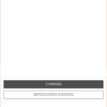
συναίσθημα.»
Βιμ Βέντερς
Συνέντευξη
ΝΕΕΣ ΤΑΙΝΙΕΣ
Ο Παραχαράκτης
L’ Affaire Bojarski (The Moneymaker)
του Ζαν-Πολ Σαλομέ
Γνήσιο Αντίγραφο
Certified Copy (Copie Conforme)
του Αμπάς Κιαροστάμι
ΣΥΜΦΩΝΩ
Ο Κλειδαράς του Ενός Εκατομμυρίου
Le Million
ΠΕΡΙΣΣΟΤΕΡΕΣ ΕΠΙΛΟΓΕΣ
του Γκρεγκουάρ Βινιερόν
Αυτό που Ξέρουν οι Γυναίκες