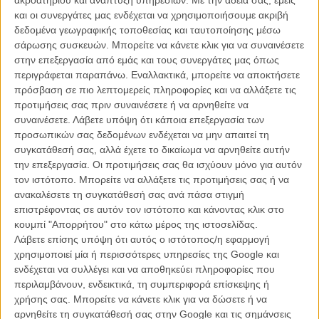
και οι συνεργάτες μας ενδέχεται να χρησιμοποιήσουμε ακριβή
δεδομένα γεωγραφικής τοποθεσίας και ταυτοποίησης μέσω
σάρωσης συσκευών. Μπορείτε να κάνετε κλικ για να συναινέσετε
στην επεξεργασία από εμάς και τους συνεργάτες μας όπως
περιγράφεται παραπάνω. Εναλλακτικά, μπορείτε να αποκτήσετε
πρόσβαση σε πιο λεπτομερείς πληροφορίες και να αλλάξετε τις
προτιμήσεις σας πριν συναινέσετε ή να αρνηθείτε να
συναινέσετε.
Λάβετε υπόψη ότι κάποια επεξεργασία των
προσωπικών σας δεδομένων ενδέχεται να μην απαιτεί τη
συγκατάθεσή σας, αλλά έχετε το δικαίωμα να αρνηθείτε αυτήν
την επεξεργασία. Οι προτιμήσεις σας θα ισχύουν μόνο για αυτόν
τον ιστότοπο. Μπορείτε να αλλάξετε τις προτιμήσεις σας ή να
ανακαλέσετε τη συγκατάθεσή σας ανά πάσα στιγμή
επιστρέφοντας σε αυτόν τον ιστότοπο και κάνοντας κλικ στο
κουμπί "Απορρήτου" στο κάτω μέρος της ιστοσελίδας.
Λάβετε επίσης υπόψη ότι αυτός ο ιστότοπος/η εφαρμογή
χρησιμοποιεί μία ή περισσότερες υπηρεσίες της Google και
ενδέχεται να συλλέγει και να αποθηκεύει πληροφορίες που
περιλαμβάνουν, ενδεικτικά, τη συμπεριφορά επίσκεψης ή
Καναδάς, 2022
χρήσης σας. Μπορείτε να κάνετε κλικ για να δώσετε ή να
Παραγωγή:
Ερίκ Γκοζλάν, Τζόρνταν Γέιλ Λεβάιν, Τζόρνταν Μπάκερμαν
αρνηθείτε τη συγκατάθεσή σας στην Google και τις σημάνσεις