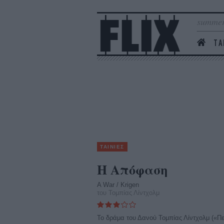
summer
ΤΑ
ΤΑΙΝΙΕΣ
Η Απόφαση
A War / Krigen
του Τομπίας Λίντχολμ
To δράμα του Δανού Τομπίας Λίντχολμ («Π