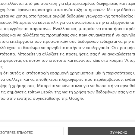
.Μεταξύ Δανίας κι Αφγανιστάν, μεταξύ της τόσο
στέλλονται από μια συσκευή για εξατομικευμένες διαφημίσεις και περ
α τα βλέπεις όλα σινεμά...
τους, ο Λίντχολμ θα χτίσει τα πορτρέτα των ηρώων του
εχομένου, έρευνα ακροατηρίου και ανάπτυξη υπηρεσιών.
Με την άδειά σα
κινηματογραφική εβδομάδα
θημερινότητά τους πριν δώσει στο φιλμ την
χεται να χρησιμοποιήσουμε ακριβή δεδομένα γεωγραφικής τοποθεσίας 
ο ενδιαφέρουσα κατεύθυνση από αυτή μιας ιστορίας για
 τον τρόπο του flix
ών. Μπορείτε να κάνετε κλικ για να συναινέσετε στην επεξεργασία απ
νειας.
ς περιγράφεται παραπάνω. Εναλλακτικά, μπορείτε να αποκτήσετε πρό
ίες και να αλλάξετε τις προτιμήσεις σας πριν συναινέσετε ή να αρνηθεί
αιρετικά πιεστική στιγμή, θα αναγκάσει τον Κλάους να
wsletter
του flix, στο inbox σου
ποια επεξεργασία των προσωπικών σας δεδομένων ενδέχεται να μην απ
έχει ως αποτέλεσμα τον θάνατο αμάχων στο πεδίο της
λά έχετε το δικαίωμα να αρνηθείτε αυτήν την επεξεργασία. Οι προτιμήσ
τογραφικές ειδήσεις | νέες ταινίες | πρόγραμμα αιθουσών για όλη την Ελλάδα |
Οι Αρμονί
νία, να δικάζεται για το αν η απόφασή του ήταν
ιστότοπο. Μπορείτε να αλλάξετε τις προτιμήσεις σας ή να ανακαλέσετε
Werckmei
ές | συνεντεύξεις | απόψεις | αφιερώματα | διαγωνισμοί
ιστούν έγκλημα πολέμου για το οποίο οφείλει να
στρέφοντας σε αυτόν τον ιστότοπο και κάνοντας κλικ στο κουμπί "Απ
Μπέλα Τα
ς.
Μια Θέση 
 ότι αυτός ο ιστότοπος/η εφαρμογή χρησιμοποιεί μία ή περισσότερες 
A Place in
 τώρα λειτουργούσε σαν μια μετρημένη, ενδιαφέρουσα
ι να συλλέγει και να αποθηκεύει πληροφορίες που περιλαμβάνουν, ενδεικ
ΕΓΓΡΑΦΗ
Τζορτζ Στί
τας των δύο συζύγων, της ζωής σε δυο τόσο
ης ή χρήσης σας. Μπορείτε να κάνετε κλικ για να δώσετε ή να αρνηθε
ρετικές συνθήκες, θα λοκάρει πάνω στον στόχο του για
 τις σημάνσεις τρίτων μερών της για τη χρήση των δεδομένων σας για
Οδύσσεια
The Odys
ενοχή και το καθήκον, για τα όρια μεταξύ του ηρωισμού
άτω στην ενότητα συγκατάθεσης της Google.
Κρίστοφε
ν συνολική ευθύνη, για την παράλογη φύση του πολέμου,
εί κι όχι μόνο στο πεδίο των μαχών.
Ψηλά Τακ
Tacones l
Πέδρο Αλ
ο πλευρό του (γνώριμους κι από το «A Highjacking»), με
 Τούβα Νοβότνι, ο Τομπίας Λίντχολμ θα χτίσει ένα φιλμ
Ο Παραχα
ΣΣΟΤΕΡΕΣ ΕΠΙΛΟΓΕΣ
ΣΥΜΦΩΝΩ
πτότητα και ευαισθησία ένα ακανθώδες θέμα και δεν