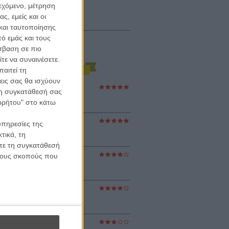
ιεχόμενο, μέτρηση
ς, εμείς και οι
και ταυτοποίησης
ό εμάς και τους
σβαση σε πιο
τε να συναινέσετε.
αιτεί τη
εις σας θα ισχύουν
ες Βερκμάιστερ
 τη συγκατάθεσή σας
ster Harmonies
ορρήτου" στο κάτω
ρ
στον Ηλιο
υπηρεσίες της
 the Sun
τικά, τη
βενς
ίτε τη συγκατάθεσή
 τους σκοπούς που
sey
ρ Νόλαν
ούνια
ejanos
μοδόβαρ
ράκτης