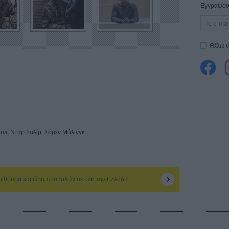
Εγγράψου 
Θέλω ν
νι, Νταρ Σαλίμ, Σόρεν Μάλινγκ
 αίθουσα και ώρα προβολών σε όλη την Ελλάδα