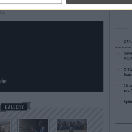
L’ Affaire
Ζαν-Πολ 
φέρει ηθική καθοδήγηση ή απαντήσεις, όσο να σε κάνει
σύ.
Οδύσ
Save
Καμπ
Ο Τζ
διαπ
10 κ
τον 
Spid