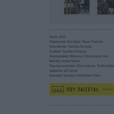
Δανία, 2015
Παραγωγή:
Ρένε Εζρα, Τόμας Ραντούρ
Σκηνοθεσία:
Τομπίας Λίντχολμ
Σενάριο:
Τομπίας Λίντχολμ
Φωτογραφία:
Μάγκνους Νόρντενχοφ Γιένκ
Μοντάζ:
Ανταμ Νίλσεν
Πρωταγωνιστούν:
Πίλου Άσμπεκ, Τούβα Νοβότ
Διάρκεια:
115 λεπτά
Διανομή:
Spentzos Film/Seven Films
ΠΟΥ ΠΑΙΖΕΤΑΙ;
Διάλεξε