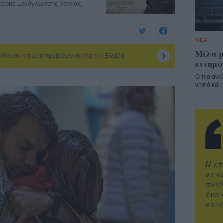
τερης Ξενόγλωσσης Ταινίας.
ΝΕΑ
Μίλα μ
 αίθουσα και ώρα προβολών σε όλη την Ελλάδα
κινημα
Ο πιο ανα
νησιά και 
Η επ
σε κ
πουθ
ένα 
συνα