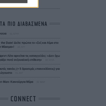
 Bojarski (The Moneymaker)
Σαλομέ
ΤΑ ΠΙΟ ΔΙΑΒΑΣΜΕΝΑ
σεια
01 ΙΟΥΛ
 the Date! Δείτε πρώτοι το «Σεξ και Αίμα στο
 Μίασμα»!
05 ΑΥΓ
άρεντ Λέτο αρνείται τις καταγγελίες: «Δεν έχω
ράξει ποτέ σεξουαλική επίθεση»
30 ΙΟΥΛ
αυτές ταινίες (+ 5 δροσερές επανεκδόσεις) για
Αύγουστο
01 ΑΥΓ
er-Man: Καινούργια Μέρα
30 ΜΑΡ
CONNECT