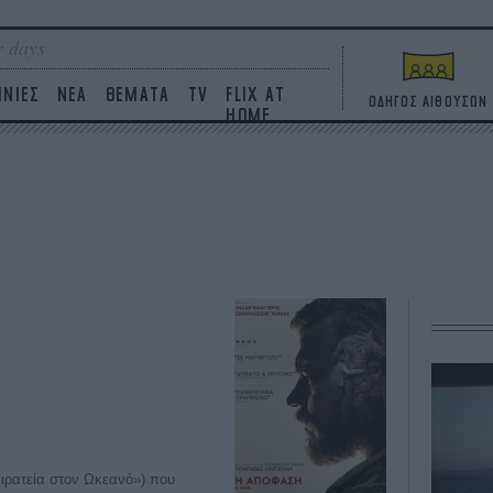
 days
ΙΝΙΕΣ
ΝΕΑ
ΘΕΜΑΤΑ
TV
FLIX AT
ΟΔΗΓΟΣ ΑΙΘΟΥΣΩΝ
HOME
ειρατεία στον Ωκεανό») που