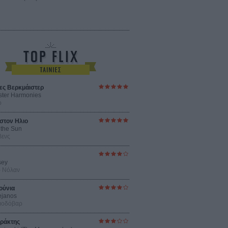
ες Βερκμάιστερ
ster Harmonies
ρ
στον Ηλιο
 the Sun
βενς
sey
ρ Νόλαν
ούνια
ejanos
μοδόβαρ
ράκτης