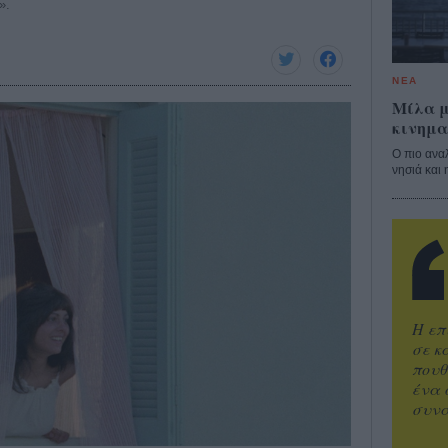
».
ΝΕΑ
Μίλα μ
κινημα
Ο πιο ανα
νησιά και 
Η επ
σε κ
πουθ
ένα 
συνα