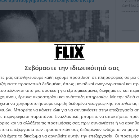
νων αριστουργημάτων του ελληνικού σινεμά
L’ Affaire
Ζαν-Πολ 
Οδύσ
Save
Καμπ
Σεβόμαστε την ιδιωτικότητά σας
Ο Τζ
άτες μας αποθηκεύουμε και/ή έχουμε πρόσβαση σε πληροφορίες σε μια
διαπ
ργαζόμαστε προσωπικά δεδομένα, όπως μοναδικοί αναγνωριστικοί και 
στέλλονται από μια συσκευή για εξατομικευμένες διαφημίσεις και περ
10 κ
τον 
εχομένου, έρευνα ακροατηρίου και ανάπτυξη υπηρεσιών.
Με την άδειά σα
χεται να χρησιμοποιήσουμε ακριβή δεδομένα γεωγραφικής τοποθεσίας 
Spid
ών. Μπορείτε να κάνετε κλικ για να συναινέσετε στην επεξεργασία απ
ς περιγράφεται παραπάνω. Εναλλακτικά, μπορείτε να αποκτήσετε πρό
ίες και να αλλάξετε τις προτιμήσεις σας πριν συναινέσετε ή να αρνηθεί
ύ του προγράμματος, τη διάσωση για τις μετέπειτα
ποια επεξεργασία των προσωπικών σας δεδομένων ενδέχεται να μην απ
ινηματογραφική περιουσία και κληρονομιά, το Flix
λά έχετε το δικαίωμα να αρνηθείτε αυτήν την επεξεργασία. Οι προτιμήσ
ύ συμβουλιου της Ελληνικής Ακαδημίας Κινηματογράφου,