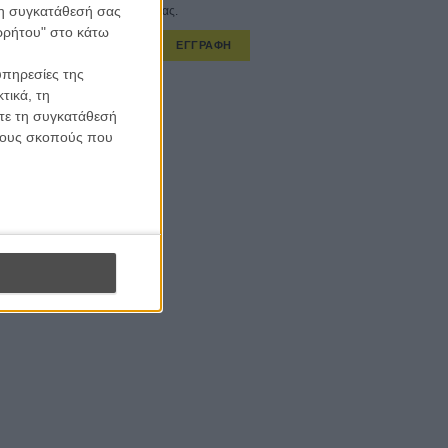
 τη συγκατάθεσή σας
στο εβδομαδιαίο newsletter μας.
ορρήτου" στο κάτω
ΕΓΓΡΑΦΗ
υπηρεσίες της
α λαμβάνω τα newsletter σας.
τικά, τη
ίτε τη συγκατάθεσή
 τους σκοπούς που