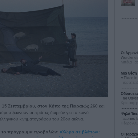
Οι Αρμονί
Werckmei
Μπέλα Τα
Μια Θέση 
A Place in
Τζορτζ Στί
Οδύσσεια
The Odys
Κρίστοφε
 15 Σεπτεμβρίου, στον Κήπο της Πειραιώς 260
και
ύρου ξεκινούν οι πρώτες δωρεάν για το κοινό
Ψηλά Τακ
Tacones l
ελληνικού κινηματογράφου του 20ου αιώνα.
Πέδρο Αλ
αι το πρόγραμμα προβολών:
«Χώρα σε βλέπω»:
Ο Παραχα