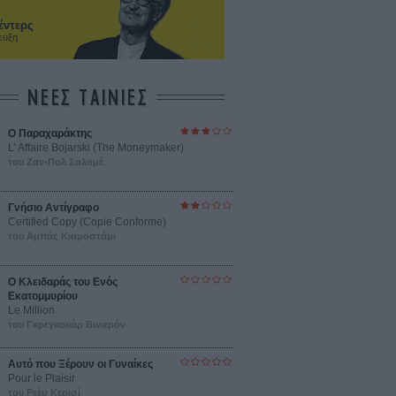
έντερς
ευξη
ΝΕΕΣ ΤΑΙΝΙΕΣ
Ο Παραχαράκτης
L’ Affaire Bojarski (The Moneymaker)
του Ζαν-Πολ Σαλομέ
Γνήσιο Αντίγραφο
Certified Copy (Copie Conforme)
του Αμπάς Κιαροστάμι
Ο Κλειδαράς του Ενός
Εκατομμυρίου
Le Million
του Γκρεγκουάρ Βινιερόν
Αυτό που Ξέρουν οι Γυναίκες
Pour le Plaisir
του Ρεέμ Κερισί