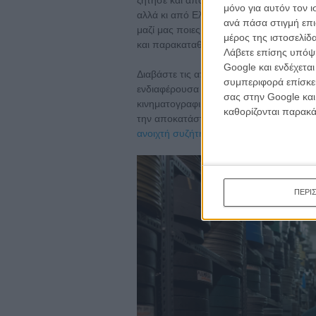
μόνο για αυτόν τον 
αλλά κι από Ελληνες σκηνοθέτες του σή
ανά πάσα στιγμή επι
μαζί μας ποιες ταινίες θα επέλεγαν οι ί
μέρος της ιστοσελίδα
και παρακαταθήκης.
Λάβετε επίσης υπόψη
Google και ενδέχετα
Διαβάστε τις απαντήσεις τους και, αν θέ
συμπεριφορά επίσκεψ
ενδιαφέρουσα συζήτηση για το ρόλο ενό
σας στην Google και
κινηματογραφικών υλικών, τη φιλοσοφία 
καθορίζονται παρακ
την αποκατάσταση, θα πραγματοποιηθεί 
ανοιχτή συζήτηση για την διάσωση της 
ΠΕΡΙ