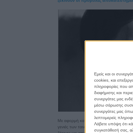
ξεκινούν οι προβολές αποκατεστημέ
Εμείς και οι συνεργ
cookies, και επεξε
πληροφορίες που απο
διαφήμισης και περι
συνεργάτες μας ενδέ
μέσω σάρωσης συσκευ
συνεργάτες μας όπω
λεπτομερείς πληροφορ
Με αφορμή και έμπνευση τον στόχο αυτο
Λάβετε υπόψη ότι κά
γενιές των ταινιών αποτελούν ελληνική κ
συγκατάθεσή σας, αλ
ζήτησε και από τα μέλη του διοικητικο