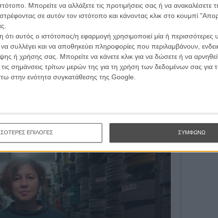
ιστότοπο. Μπορείτε να αλλάξετε τις προτιμήσεις σας ή να ανακαλέσετε
Εγγράψου 
μερα, να κοιτάξουν πίσω στο χθες και να μοιραστούν
στρέφοντας σε αυτόν τον ιστότοπο και κάνοντας κλικ στο κουμπί "Απ
διοι ως αντιπροσωπευτικές της εθνικής μας ταυτότητας
ς.
 ότι αυτός ο ιστότοπος/η εφαρμογή χρησιμοποιεί μία ή περισσότερες 
Θέλω ν
ι να συλλέγει και να αποθηκεύει πληροφορίες που περιλαμβάνουν, ενδεικ
λετε να προσθέσετε και τις δικές σας, μία πολύ
ης ή χρήσης σας. Μπορείτε να κάνετε κλικ για να δώσετε ή να αρνηθε
ς εθνικού αρχείου, τη διατήρηση των αρχικών
 τις σημάνσεις τρίτων μερών της για τη χρήση των δεδομένων σας για
της ψηφιοποίησης, τις τεχνολογικές εξελίξεις γύρω από
άτω στην ενότητα συγκατάθεσης της Google.
την τελευταία μέρα του φεστιβάλ.
[deliverance] -
κινηματογραφικής κληρονομιάς [Χώρος Ε]
ΣΣΟΤΕΡΕΣ ΕΠΙΛΟΓΕΣ
ΣΥΜΦΩΝΩ