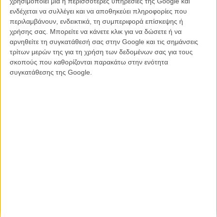
χρησιμοποιεί μία ή περισσότερες υπηρεσίες της Google και
ενδέχεται να συλλέγει και να αποθηκεύει πληροφορίες που
περιλαμβάνουν, ενδεικτικά, τη συμπεριφορά επίσκεψης ή
χρήσης σας. Μπορείτε να κάνετε κλικ για να δώσετε ή να
αρνηθείτε τη συγκατάθεσή σας στην Google και τις σημάνσεις
τρίτων μερών της για τη χρήση των δεδομένων σας για τους
Η επιτυχία είναι υπερτιμημένη. Δεν σε κάνει
σκοπούς που καθορίζονται παρακάτω στην ενότητα
καλύτερο, δεν σε πάει πουθενά η επιτυχία. Είναι
συγκατάθεσης της Google.
απλώς ένα ωραίο, ανεβαστικό, επιφανειακό
συναίσθημα.»
Βιμ Βέντερς
Συνέντευξη
CONNECT
Εγγράψου στο εβδομαδιαίο newsletter μας.
ΕΓΓΡΑΦΗ