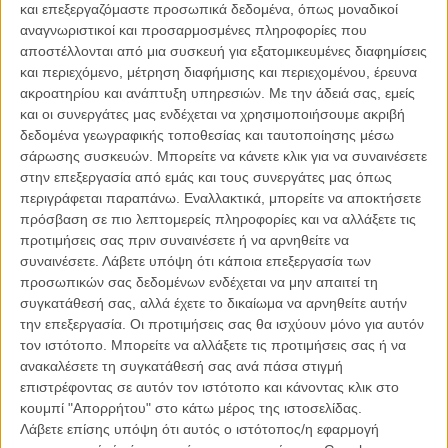
και επεξεργαζόμαστε προσωπικά δεδομένα, όπως μοναδικοί
ΑΡΘΡΑ
αναγνωριστικοί και προσαρμοσμένες πληροφορίες που
αποστέλλονται από μια συσκευή για εξατομικευμένες διαφημίσεις
και περιεχόμενο, μέτρηση διαφήμισης και περιεχομένου, έρευνα
«Promised Land»: Ο Μάτ Ντέιμον συναντά ξανά τον
ακροατηρίου και ανάπτυξη υπηρεσιών.
Με την άδειά σας, εμείς
Γκας Βαν Σαντ
και οι συνεργάτες μας ενδέχεται να χρησιμοποιήσουμε ακριβή
ΝΕΑ
/
22 ΣΕΠ 2012
/
Γιώργος Κρασσακόπουλος
δεδομένα γεωγραφικής τοποθεσίας και ταυτοποίησης μέσω
σάρωσης συσκευών. Μπορείτε να κάνετε κλικ για να συναινέσετε
Το «Promised Land» του Γκας Βαν Σαντ σε επτά νέα clips
στην επεξεργασία από εμάς και τους συνεργάτες μας όπως
περιγράφεται παραπάνω. Εναλλακτικά, μπορείτε να αποκτήσετε
ΝΕΑ
/
10 ΔΕΚ 2012
/
Λήδα Γαλανού
πρόσβαση σε πιο λεπτομερείς πληροφορίες και να αλλάξετε τις
προτιμήσεις σας πριν συναινέσετε ή να αρνηθείτε να
Βερολίνο 2013. «Promised Land»: Ο Γκας Βαν Σαντ κι ο
συναινέσετε.
Λάβετε υπόψη ότι κάποια επεξεργασία των
Ματ Ντέιμον κάνουν μια ταινία με μήνυμα.
προσωπικών σας δεδομένων ενδέχεται να μην απαιτεί τη
ΝΕΑ
/
08 ΦΕΒ 2013
/
Γιώργος Κρασσακόπουλος
συγκατάθεσή σας, αλλά έχετε το δικαίωμα να αρνηθείτε αυτήν
την επεξεργασία. Οι προτιμήσεις σας θα ισχύουν μόνο για αυτόν
Berlinale 63: Οταν ο Γκας Βαν Σαντ ξανασυνάντησε τον
τον ιστότοπο. Μπορείτε να αλλάξετε τις προτιμήσεις σας ή να
Ματ Ντέιμον!
ανακαλέσετε τη συγκατάθεσή σας ανά πάσα στιγμή
επιστρέφοντας σε αυτόν τον ιστότοπο και κάνοντας κλικ στο
ΝΕΑ
/
10 ΦΕΒ 2013
/
Μανώλης Κρανάκης
κουμπί "Απορρήτου" στο κάτω μέρος της ιστοσελίδας.
Λάβετε επίσης υπόψη ότι αυτός ο ιστότοπος/η εφαρμογή