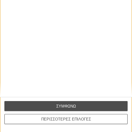
Oscars 2018: Να γιατί ο Τζέιμς Αϊβορι κερδίζει το
βραβείο κομψότερης ομιλίας
ΝΕΑ
/
05 ΜΑΡ 2018
/
Λήδα Γαλανού
Η επιτυχία είναι υπερτιμημένη. Δεν σε κάνει
καλύτερο, δεν σε πάει πουθενά η επιτυχία. Είναι
απλώς ένα ωραίο, ανεβαστικό, επιφανειακό
συναίσθημα.»
ΣΥΜΦΩΝΩ
Βιμ Βέντερς
Συνέντευξη
ΠΕΡΙΣΣΟΤΕΡΕΣ ΕΠΙΛΟΓΕΣ