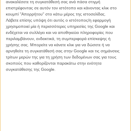
ανακαλέσετε τη συγκατάθεσή σας ανά πάσα στιγμή
Oscars 2018: Κερδισμένοι και χαμένοι θα φάνε μενού...
επιστρέφοντας σε αυτόν τον ιστότοπο και κάνοντας κλικ στο
24 καρατίων
κουμπί "Απορρήτου" στο κάτω μέρος της ιστοσελίδας.
Λάβετε επίσης υπόψη ότι αυτός ο ιστότοπος/η εφαρμογή
ΝΕΑ
/
04 ΜΑΡ 2018
/
Λήδα Γαλανού
χρησιμοποιεί μία ή περισσότερες υπηρεσίες της Google και
ενδέχεται να συλλέγει και να αποθηκεύει πληροφορίες που
Βραβεία Οσκαρ 2018: Νικητής η «Μορφή του Νερού» και
περιλαμβάνουν, ενδεικτικά, τη συμπεριφορά επίσκεψης ή
η... διαφορετικότητα
χρήσης σας. Μπορείτε να κάνετε κλικ για να δώσετε ή να
ΝΕΑ
/
05 ΜΑΡ 2018
/
Flix Team
αρνηθείτε τη συγκατάθεσή σας στην Google και τις σημάνσεις
τρίτων μερών της για τη χρήση των δεδομένων σας για τους
Oscars 2018: Το κόκκινο χαλί
σκοπούς που καθορίζονται παρακάτω στην ενότητα
συγκατάθεσης της Google.
ΝΕΑ
/
05 ΜΑΡ 2018
/
Flix Team
Oscars 2018: Ο Μάικλ Μπ. Τζόρνταν κάνει τα λόγια της
Φράνσις ΜακΝτόρμαντ να πιάσουν τόπο
ΝΕΑ
/
08 ΜΑΡ 2018
/
Λήδα Γαλανού
Βάσει στατιστικών, οι νικητές των Οσκαρ ανήκουν
κατά παράδοση σε νεότερες γενιές. Μέχρι φέτος...
ΝΕΑ
/
28 ΜΑΡ 2018
/
Flix Team