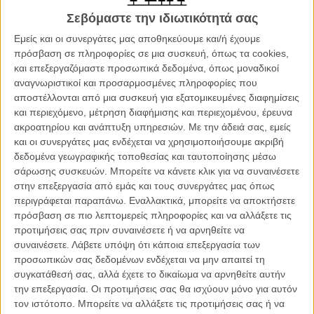
Χρυσές Σφαίρες 2018: Η λαμπερή τελετή με τον τρόπο
του Flix
Σεβόμαστε την ιδιωτικότητά σας
ΝΕΑ
/
07 ΙΑΝ 2018
/
Flix Team
Εμείς και οι συνεργάτες μας αποθηκεύουμε και/ή έχουμε
πρόσβαση σε πληροφορίες σε μια συσκευή, όπως τα cookies,
Το εξώφυλλο του Vanity Fair - The Hollywood Issue που μας
και επεξεργαζόμαστε προσωπικά δεδομένα, όπως μοναδικοί
έμαθε ν' αγαπάμε... το τρίτο πόδι της Ρις Γουίδερσπουν
αναγνωριστικοί και προσαρμοσμένες πληροφορίες που
αποστέλλονται από μια συσκευή για εξατομικευμένες διαφημίσεις
ΝΕΑ
/
26 ΙΑΝ 2018
/
Λήδα Γαλανού
και περιεχόμενο, μέτρηση διαφήμισης και περιεχομένου, έρευνα
ακροατηρίου και ανάπτυξη υπηρεσιών.
Με την άδειά σας, εμείς
Στα «The Shape of Water» και «Handmaid's Tale» τα
και οι συνεργάτες μας ενδέχεται να χρησιμοποιήσουμε ακριβή
βραβεία του Σωματείου Αμερικανών Σκηνογράφων
δεδομένα γεωγραφικής τοποθεσίας και ταυτοποίησης μέσω
ΝΕΑ
/
28 ΙΑΝ 2018
/
Λήδα Γαλανού
σάρωσης συσκευών. Μπορείτε να κάνετε κλικ για να συναινέσετε
στην επεξεργασία από εμάς και τους συνεργάτες μας όπως
Ο Ντέιβ Φράνκο μιλάει στο Flix για το «The Disaster
περιγράφεται παραπάνω. Εναλλακτικά, μπορείτε να αποκτήσετε
Artist» και τους ονειροπόλους όλου του κόσμου
πρόσβαση σε πιο λεπτομερείς πληροφορίες και να αλλάξετε τις
προτιμήσεις σας πριν συναινέσετε ή να αρνηθείτε να
ΘΕΜΑΤΑ
/
24 ΙΑΝ 2018
/
Λήδα Γαλανού
συναινέσετε.
Λάβετε υπόψη ότι κάποια επεξεργασία των
προσωπικών σας δεδομένων ενδέχεται να μην απαιτεί τη
Οι υποψήφιες για Οσκαρ ταινίες αποκτούν τις
συγκατάθεσή σας, αλλά έχετε το δικαίωμα να αρνηθείτε αυτήν
«ειλικρινείς» αφίσες τους
την επεξεργασία. Οι προτιμήσεις σας θα ισχύουν μόνο για αυτόν
ΝΕΑ
/
07 ΦΕΒ 2018
/
Flix Team
τον ιστότοπο. Μπορείτε να αλλάξετε τις προτιμήσεις σας ή να