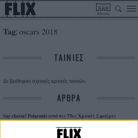
Αίθουσες
Tag
oscars 2018
:
ΤΑΙΝΙΕΣ
Δε βρέθηκαν σχετικές κριτικές ταινιών.
ΑΡΘΡΑ
Say cheese! Polaroids από τις 75ες Χρυσές Σφαίρες
ΝΕΑ
/
08 ΙΑΝ 2018
/
Flix Team