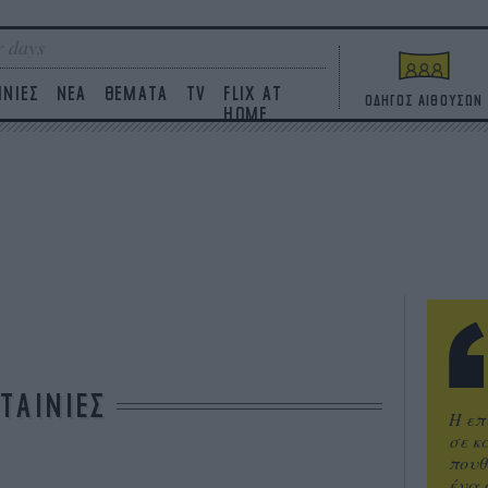
 days
ΙΝΙΕΣ
ΝΕΑ
ΘΕΜΑΤΑ
TV
FLIX AT
ΟΔΗΓΟΣ ΑΙΘΟΥΣΩΝ
HOME
ΤΑΙΝΙΕΣ
Η επ
σε κ
πουθ
ένα 