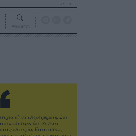
GR
EN
Αναζήτηση
ιτυχία είναι υπερτιμημένη. Δεν
άνει καλύτερο, δεν σε πάει
ενά η επιτυχία. Είναι απλώς
ωραίο, ανεβαστικό, επιφανειακό