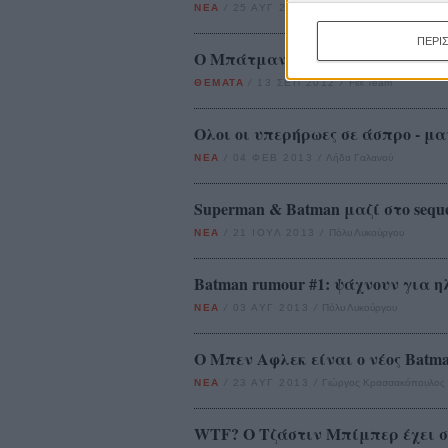
ΝΕΑ
/
25 ΑΥΓ 2012
/
Λήδα Γαλανού
ΠΕΡΙ
Ο Μπάτμαν πάντα θα χρειάζεται
ΘΕΜΑΤΑ
/
13 ΣΕΠ 2012
/
Flix Team
Ολοι οι υπερήρωες σε άσπρο - μ
ΝΕΑ
/
04 ΦΕΒ 2013
/
Λήδα Γαλανού
Superman & Batman μαζί στο sequel
ΝΕΑ
/
21 ΙΟΥΛ 2013
/
Πόλυ Λυκούργου
Batman rumour #1: ψάχνουν για 
ΝΕΑ
/
03 ΑΥΓ 2013
/
Πόλυ Λυκούργου
O Μπεν Αφλεκ είναι ο νέος Batm
ΝΕΑ
/
23 ΑΥΓ 2013
/
Γιώργος Κρασσακόπουλος
WTF? O Τζάστιν Μπίμπερ έχει στ