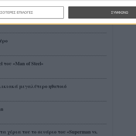
ΣΣΟΤΕΡΕΣ ΕΠΙΛΟΓΕΣ
ΣΥΜΦΩΝΩ
 έναν βοηθό!
αύρο
 του «Man of Steel»
ηλικιακά μεγαλύτερο ηθοποιό
an
α χέρια του το σενάριο του «Superman vs.