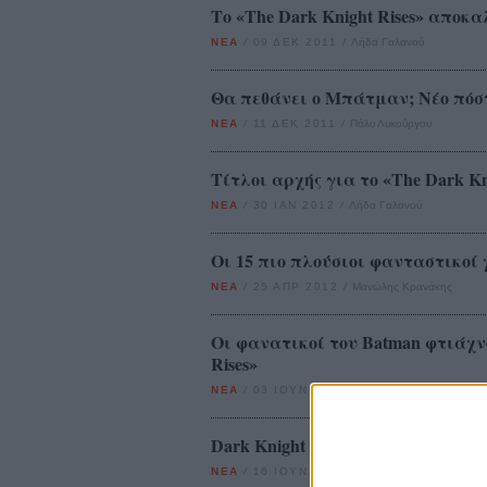
Το «The Dark Knight Rises» αποκ
ΝΕΑ
/
09 ΔΕΚ 2011
/
Λήδα Γαλανού
Θα πεθάνει ο Μπάτμαν; Νέο πόστε
ΝΕΑ
/
11 ΔΕΚ 2011
/
Πόλυ Λυκούργου
Τίτλοι αρχής για το «The Dark Kn
ΝΕΑ
/
30 ΙΑΝ 2012
/
Λήδα Γαλανού
Οι 15 πιο πλούσιοι φανταστικοί
ΝΕΑ
/
25 ΑΠΡ 2012
/
Μανώλης Κρανάκης
Οι φανατικοί του Batman φτιάχνο
Rises»
ΝΕΑ
/
03 ΙΟΥΝ 2012
/
Πόλυ Λυκούργου
Dark Knight Rises teaser: «Get me b
ΝΕΑ
/
16 ΙΟΥΝ 2012
/
Πόλυ Λυκούργου