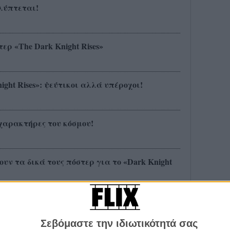
αλύπτεται!
ρ «The Dark Knight Rises»
ight Rises»: ψεύτικοι αλλά υπέροχοι!
 χαρακτήρες του κόσμου!
υν τα δικά τους πόστερ για το «Dark Knight
ack in the game!»
Σεβόμαστε την ιδιωτικότητά σας