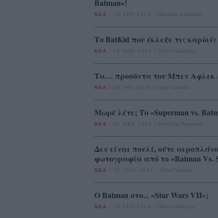
Batman»!
ΝΕΑ
/
15 ΣΕΠ 2013
/
Μανώλης Κρανάκης
Το BatKid που έκλεψε τις καρδιέ
ΝΕΑ
/
18 ΝΟΕ 2013
/
Πόλυ Λυκούργου
Τα… προσόντα του Μπεν Αφλεκ 
ΝΕΑ
/
20 ΙΑΝ 2014
/
Λήδα Γαλανού
Μωρέ λέτε; Το «Superman vs. Ba
ΝΕΑ
/
02 ΦΕΒ 2014
/
Μανώλης Κρανάκης
Δεν είναι πουλί, ούτε αεροπλάν
φωτογραφία από το «Batman Vs. 
ΝΕΑ
/
25 ΙΟΥΛ 2014
/
Λήδα Γαλανού
O Batman στο... «Star Wars VII»;
ΝΕΑ
/
19 ΣΕΠ 2014
/
Πόλυ Λυκούργου