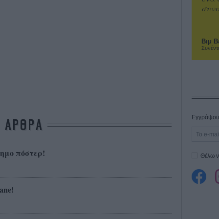
συνα
Βιμ Β
Συνέντ
Εγγράψου 
ΑΡΘΡΑ
σημο πόστερ!
Θέλω ν
ane!