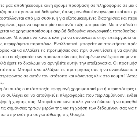
άτες μας αποθηκεύουμε και/ή έχουμε πρόσβαση σε πληροφορίες σε μια
ίτσι!
ργαζόμαστε προσωπικά δεδομένα, όπως μοναδικοί αναγνωριστικοί και 
στέλλονται από μια συσκευή για εξατομικευμένες διαφημίσεις και περ
εχομένου, έρευνα ακροατηρίου και ανάπτυξη υπηρεσιών.
Με την άδειά σα
χεται να χρησιμοποιήσουμε ακριβή δεδομένα γεωγραφικής τοποθεσίας 
e Dark Knight Rises»; Διαβάστε την επίσημη
ών. Μπορείτε να κάνετε κλικ για να συναινέσετε στην επεξεργασία απ
ς περιγράφεται παραπάνω. Εναλλακτικά, μπορείτε να αποκτήσετε πρό
ίες και να αλλάξετε τις προτιμήσεις σας πριν συναινέσετε ή να αρνηθεί
ποια επεξεργασία των προσωπικών σας δεδομένων ενδέχεται να μην απ
υν οι αριθμοί!
λά έχετε το δικαίωμα να αρνηθείτε αυτήν την επεξεργασία. Οι προτιμήσ
ιστότοπο. Μπορείτε να αλλάξετε τις προτιμήσεις σας ή να ανακαλέσετε
στρέφοντας σε αυτόν τον ιστότοπο και κάνοντας κλικ στο κουμπί "Απ
ς.
ς (;) που τα έβαλε με τον Μπάτμαν!
 ότι αυτός ο ιστότοπος/η εφαρμογή χρησιμοποιεί μία ή περισσότερες 
ι να συλλέγει και να αποθηκεύει πληροφορίες που περιλαμβάνουν, ενδεικ
ης ή χρήσης σας. Μπορείτε να κάνετε κλικ για να δώσετε ή να αρνηθε
 σπίτι σας!
 τις σημάνσεις τρίτων μερών της για τη χρήση των δεδομένων σας για
άτω στην ενότητα συγκατάθεσης της Google.
OW!, ΤΗWACK! και ZAPPP!!!