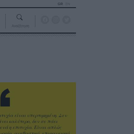
GR
EN
Αναζήτηση
ιτυχία είναι υπερτιμημένη. Δεν
άνει καλύτερο, δεν σε πάει
ενά η επιτυχία. Είναι απλώς
ωραίο, ανεβαστικό, επιφανειακό