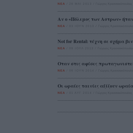
ΝΕΑ
/
26 ΜΑΙ 2013
/
Γιώργος Κρασσακόπουλος
Αν ο «Πόλεμος των Αστρων» ήταν p
ΝΕΑ
/
03 ΙΟΥΝ 2013
/
Γιώργος Κρασσακόπουλο
Not for Rental: τέχνη σε σχήμα β
ΝΕΑ
/
09 ΙΟΥΛ 2013
/
Γιώργος Κρασσακόπουλο
Οταν στις αφίσες πρωταγωνιστεί 
ΝΕΑ
/
06 ΙΟΥΝ 2014
/
Γιώργος Κρασσακόπουλο
Οι ωραίες ταινίες αξίζουν ωραί
ΝΕΑ
/
01 ΑΥΓ 2014
/
Γιώργος Κρασσακόπουλος