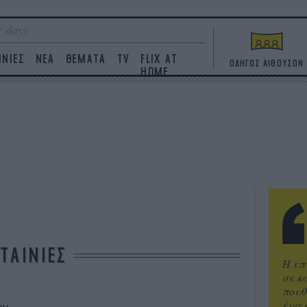
 days
ΙΝΙΕΣ
ΝΕΑ
ΘΕΜΑΤΑ
TV
FLIX AT
ΟΔΗΓΟΣ ΑΙΘΟΥΣΩΝ
HOME
ΤΑΙΝΙΕΣ
Η επ
σε κ
πουθ
ένα 