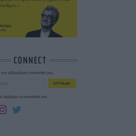
ίσθημα.»
έντερς
ευξη
CONNECT
στο εβδομαδιαίο newsletter μας.
ΕΓΓΡΑΦΗ
α λαμβάνω τα newsletter σας.