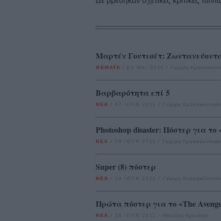
Δε βρέθηκαν σχετικές κριτικές ταινι
Μαρτέν Γουτισέτ: Ζωντανεύοντα
ΘΕΜΑΤΑ
/
02 ΜΑΙ 2011
/
Γιώργος Κρασσακόπο
Βαρβαρότητα επί 5
ΝΕΑ
/
07 ΙΟΥΝ 2011
/
Γιώργος Κρασσακόπουλο
Photoshop disaster: Πόστερ για το 
ΝΕΑ
/
09 ΙΟΥΝ 2011
/
Γιώργος Κρασσακόπουλο
Super (8) πόστερ
ΝΕΑ
/
09 ΙΟΥΝ 2011
/
Γιώργος Κρασσακόπουλο
Πρώτα πόστερ για το «Τhe Avenge
ΝΕΑ
/
14 ΙΟΥΝ 2011
/
Μανώλης Κρανάκης