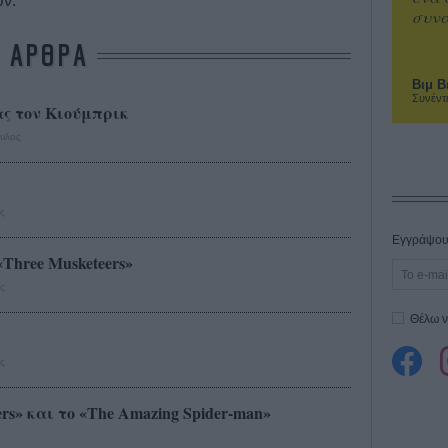
ών.
συνα
ΑΡΘΡΑ
Βιμ Β
Συνέντ
ς τον Κιούμπρικ
υλος
ς
Εγγράψου 
«Three Musketeers»
ς
Θέλω ν
ς
rs» και το «The Amazing Spider-man»