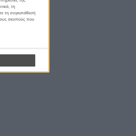
τικά, τη
ίτε τη συγκατάθεσή
 τους σκοπούς που