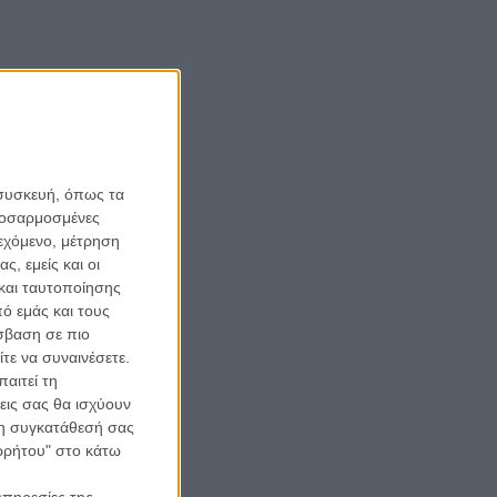
 συσκευή, όπως τα
προσαρμοσμένες
ιεχόμενο, μέτρηση
ς, εμείς και οι
και ταυτοποίησης
ό εμάς και τους
σβαση σε πιο
τε να συναινέσετε.
αιτεί τη
εις σας θα ισχύουν
 τη συγκατάθεσή σας
ορρήτου" στο κάτω
υπηρεσίες της