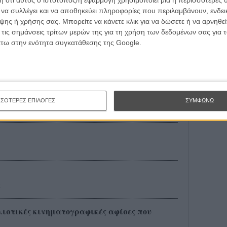
ι να συλλέγει και να αποθηκεύει πληροφορίες που περιλαμβάνουν, ενδεικ
!
ης ή χρήσης σας. Μπορείτε να κάνετε κλικ για να δώσετε ή να αρνηθε
 τις σημάνσεις τρίτων μερών της για τη χρήση των δεδομένων σας για
άτω στην ενότητα συγκατάθεσης της Google.
ινηματογραφικών poster!
λησαν στον τοίχο!
ΣΣΟΤΕΡΕΣ ΕΠΙΛΟΓΕΣ
ΣΥΜΦΩΝΩ
ς
αλιστικές κινηματογραφικές αφίσες που