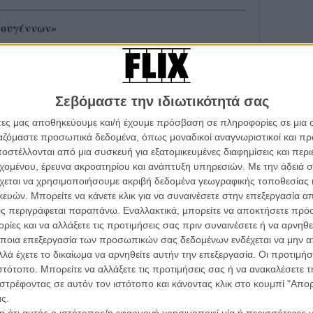
τουγέννων»
White» που ξεχωρίζει!
ς
Σεβόμαστε την ιδιωτικότητά σας
άτες μας αποθηκεύουμε και/ή έχουμε πρόσβαση σε πληροφορίες σε μια
s
ργαζόμαστε προσωπικά δεδομένα, όπως μοναδικοί αναγνωριστικοί και 
ς
στέλλονται από μια συσκευή για εξατομικευμένες διαφημίσεις και περ
εχομένου, έρευνα ακροατηρίου και ανάπτυξη υπηρεσιών.
Με την άδειά σα
χεται να χρησιμοποιήσουμε ακριβή δεδομένα γεωγραφικής τοποθεσίας 
τα πόστερ του Drive κι ένα film clip)
ών. Μπορείτε να κάνετε κλικ για να συναινέσετε στην επεξεργασία απ
ς περιγράφεται παραπάνω. Εναλλακτικά, μπορείτε να αποκτήσετε πρό
ίες και να αλλάξετε τις προτιμήσεις σας πριν συναινέσετε ή να αρνηθεί
-up τους
ποια επεξεργασία των προσωπικών σας δεδομένων ενδέχεται να μην απ
λά έχετε το δικαίωμα να αρνηθείτε αυτήν την επεξεργασία. Οι προτιμήσ
ιστότοπο. Μπορείτε να αλλάξετε τις προτιμήσεις σας ή να ανακαλέσετε
στρέφοντας σε αυτόν τον ιστότοπο και κάνοντας κλικ στο κουμπί "Απ
την αλήθεια...
ς.
 ότι αυτός ο ιστότοπος/η εφαρμογή χρησιμοποιεί μία ή περισσότερες 