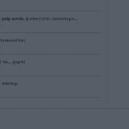
ulp novels, ή σπαγγέτι γουέστερν...
ς
ιντεοκασέτας
ς
το... χαρτί
ς
α πόστερ