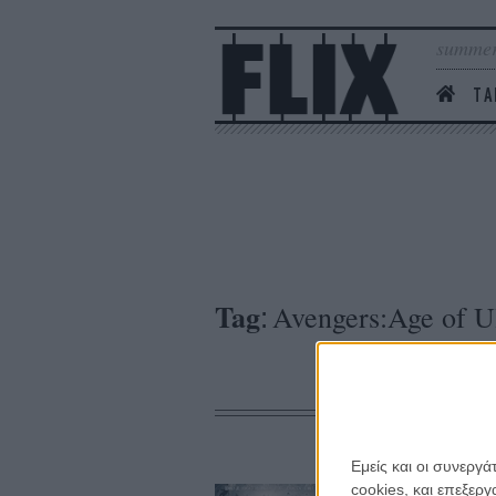
summer
ΤΑ
Tag
Avengers:Age of U
:
Εμείς και οι συνεργ
cookies, και επεξε