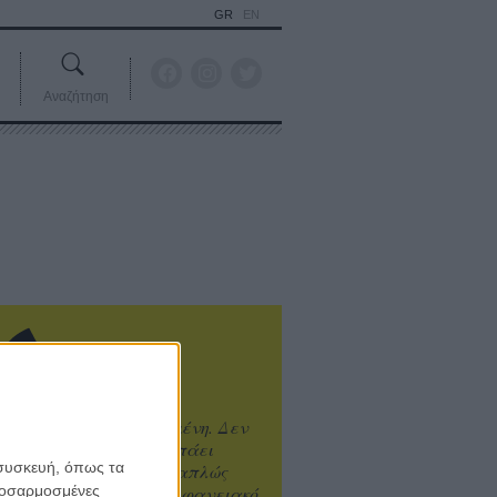
GR
EN
Αναζήτηση
ιτυχία είναι υπερτιμημένη. Δεν
άνει καλύτερο, δεν σε πάει
 συσκευή, όπως τα
ενά η επιτυχία. Είναι απλώς
προσαρμοσμένες
ωραίο, ανεβαστικό, επιφανειακό