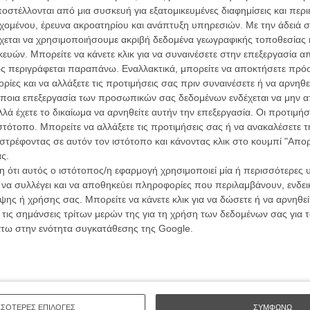
συνα
στέλλονται από μια συσκευή για εξατομικευμένες διαφημίσεις και περ
εχομένου, έρευνα ακροατηρίου και ανάπτυξη υπηρεσιών.
Με την άδειά σα
χεται να χρησιμοποιήσουμε ακριβή δεδομένα γεωγραφικής τοποθεσίας 
ών. Μπορείτε να κάνετε κλικ για να συναινέσετε στην επεξεργασία απ
Βιμ Β
ς περιγράφεται παραπάνω. Εναλλακτικά, μπορείτε να αποκτήσετε πρό
Συνέντ
ίες και να αλλάξετε τις προτιμήσεις σας πριν συναινέσετε ή να αρνηθεί
ποια επεξεργασία των προσωπικών σας δεδομένων ενδέχεται να μην απ
λά έχετε το δικαίωμα να αρνηθείτε αυτήν την επεξεργασία. Οι προτιμήσ
ιστότοπο. Μπορείτε να αλλάξετε τις προτιμήσεις σας ή να ανακαλέσετε
στρέφοντας σε αυτόν τον ιστότοπο και κάνοντας κλικ στο κουμπί "Απ
ς.
Εγγράψου 
 ότι αυτός ο ιστότοπος/η εφαρμογή χρησιμοποιεί μία ή περισσότερες 
ΑΡΘΡΑ
ι να συλλέγει και να αποθηκεύει πληροφορίες που περιλαμβάνουν, ενδεικ
ης ή χρήσης σας. Μπορείτε να κάνετε κλικ για να δώσετε ή να αρνηθε
 τις σημάνσεις τρίτων μερών της για τη χρήση των δεδομένων σας για
 του Ρόμπερτ Ντάουνι Τζιούνορ για τον
Θέλω ν
άτω στην ενότητα συγκατάθεσης της Google.
ΣΣΟΤΕΡΕΣ ΕΠΙΛΟΓΕΣ
ΣΥΜΦΩΝΩ