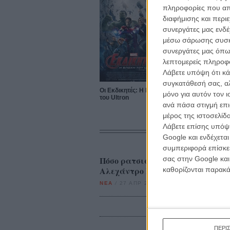
πληροφορίες που απο
διαφήμισης και περι
συνεργάτες μας ενδέ
μέσω σάρωσης συσκευ
συνεργάτες μας όπω
λεπτομερείς πληροφορ
Λάβετε υπόψη ότι κά
συγκατάθεσή σας, αλ
Οι Εκδικητές: H Εποχή
μόνο για αυτόν τον 
του Ultron
ανά πάσα στιγμή επι
μέρος της ιστοσελίδα
Λάβετε επίσης υπόψη
Google και ενδέχετα
συμπεριφορά επίσκεψ
σας στην Google και
Πόσο ρατσιστικό ήταν το σχόλιο
Αλεχάντρο Γκονζάλες Ινιάριτου;
καθορίζονται παρακ
ΝΕΑ
/
27 ΑΠΡ 2015
/
Μανώλης Κρανάκης
ΠΕΡΙ