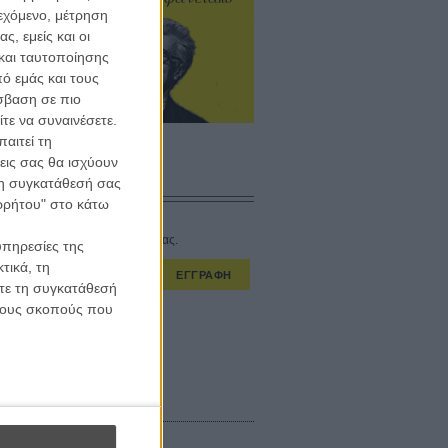
ίσθημα.»
ιεχόμενο, μέτρηση
ς, εμείς και οι
και ταυτοποίησης
ό εμάς και τους
έντερς
σβαση σε πιο
ευξη
τε να συναινέσετε.
αιτεί τη
εις σας θα ισχύουν
 τη συγκατάθεσή σας
CONNECT
ορρήτου" στο κάτω
στο εβδομαδιαίο newsletter μας.
υπηρεσίες της
τικά, τη
ΕΓΓΡΑΦΗ
ίτε τη συγκατάθεσή
 τους σκοπούς που
α λαμβάνω τα newsletter σας.