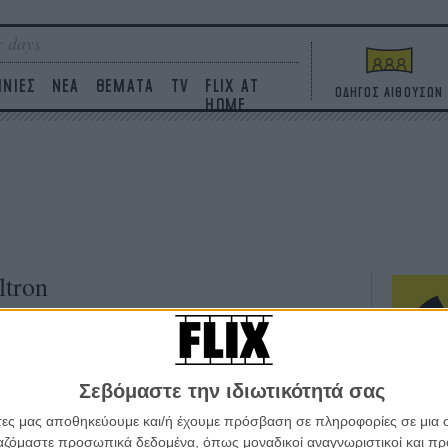
 days
ΙΝΙΕΣ
ΝΕΑ
ΘΕΜΑΤΑ
TV
FLIX AT
ΟΔΗΓΟΣ ΑΙΘΟΥΣΩΝ
HOME
ltron
ΤΑΙΝΙΕΣ
Η επ
Σεβόμαστε την ιδιωτικότητά σας
σε κ
άτες μας αποθηκεύουμε και/ή έχουμε πρόσβαση σε πληροφορίες σε μια
πουθ
ργαζόμαστε προσωπικά δεδομένα, όπως μοναδικοί αναγνωριστικοί και 
ένα 