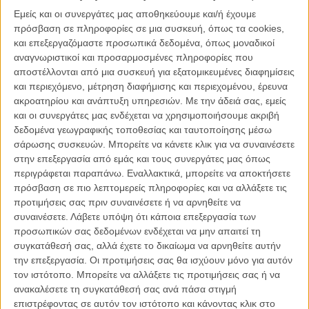
Εμείς και οι συνεργάτες μας αποθηκεύουμε και/ή έχουμε
ΑΡΘΡΑ
πρόσβαση σε πληροφορίες σε μια συσκευή, όπως τα cookies,
και επεξεργαζόμαστε προσωπικά δεδομένα, όπως μοναδικοί
αναγνωριστικοί και προσαρμοσμένες πληροφορίες που
Πειρατές της Καραϊβικής: Σε τρισδιάστατα νερά
αποστέλλονται από μια συσκευή για εξατομικευμένες διαφημίσεις
ΝΕΑ
/
14 ΜΑΙ 2011
/
Λήδα Γαλανού
και περιεχόμενο, μέτρηση διαφήμισης και περιεχομένου, έρευνα
ακροατηρίου και ανάπτυξη υπηρεσιών.
Με την άδειά σας, εμείς
Κερδίστε Συλλεκτικά "Πειρατικά" Δώρα!
και οι συνεργάτες μας ενδέχεται να χρησιμοποιήσουμε ακριβή
δεδομένα γεωγραφικής τοποθεσίας και ταυτοποίησης μέσω
ΝΕΑ
/
19 ΜΑΙ 2011
/
Flix Team
σάρωσης συσκευών. Μπορείτε να κάνετε κλικ για να συναινέσετε
στην επεξεργασία από εμάς και τους συνεργάτες μας όπως
Pirates of the Caribbean: On Stranger Tides, Trailer
περιγράφεται παραπάνω. Εναλλακτικά, μπορείτε να αποκτήσετε
MULTIMEDIA
/
14 ΜΑΙ 2011
/
Flix Team
πρόσβαση σε πιο λεπτομερείς πληροφορίες και να αλλάξετε τις
προτιμήσεις σας πριν συναινέσετε ή να αρνηθείτε να
συναινέσετε.
Λάβετε υπόψη ότι κάποια επεξεργασία των
Ποιος φοβάται τον Τζόνι Ντεπ; Ο… κακός λύκος σε νέες
προσωπικών σας δεδομένων ενδέχεται να μην απαιτεί τη
φωτό του «Into the Woods»
συγκατάθεσή σας, αλλά έχετε το δικαίωμα να αρνηθείτε αυτήν
ΝΕΑ
/
23 ΟΚΤ 2014
/
Λήδα Γαλανού
την επεξεργασία. Οι προτιμήσεις σας θα ισχύουν μόνο για αυτόν
τον ιστότοπο. Μπορείτε να αλλάξετε τις προτιμήσεις σας ή να
Η Μέρι Πόπινς είναι έτοιμη για ολοκαίνουριες,
ανακαλέσετε τη συγκατάθεσή σας ανά πάσα στιγμή
μουσικές, περιπέτειες
επιστρέφοντας σε αυτόν τον ιστότοπο και κάνοντας κλικ στο