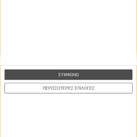
Η επιτυχία είναι υπερτιμημένη. Δεν σε κάνει
καλύτερο, δεν σε πάει πουθενά η επιτυχία. Είναι
απλώς ένα ωραίο, ανεβαστικό, επιφανειακό
συναίσθημα.»
Βιμ Βέντερς
Συνέντευξη
ΣΥΜΦΩΝΩ
CONNECT
ΠΕΡΙΣΣΟΤΕΡΕΣ ΕΠΙΛΟΓΕΣ
Εγγράψου στο εβδομαδιαίο newsletter μας.
ΕΓΓΡΑΦΗ
Θέλω να λαμβάνω τα newsletter σας.