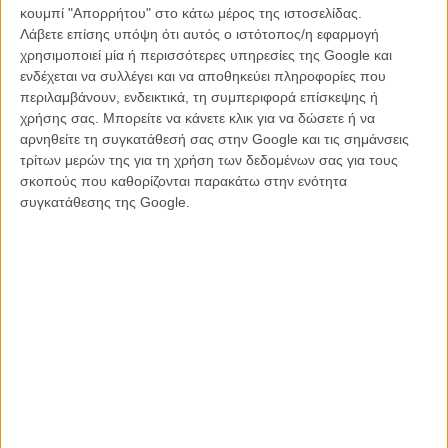
κουμπί "Απορρήτου" στο κάτω μέρος της ιστοσελίδας.
ΝΕΑ
/
15 ΣΕΠ 2015
/
Λήδα Γαλανού
Λάβετε επίσης υπόψη ότι αυτός ο ιστότοπος/η εφαρμογή
χρησιμοποιεί μία ή περισσότερες υπηρεσίες της Google και
Αν είμαστε πολύ, πολύ καλά παιδιά, θα δούμε τη νέα
ενδέχεται να συλλέγει και να αποθηκεύει πληροφορίες που
«Μέρι Πόπινς» τα Χριστούγεννα του 2018
περιλαμβάνουν, ενδεικτικά, τη συμπεριφορά επίσκεψης ή
ΝΕΑ
/
01 ΙΟΥΝ 2016
/
Λήδα Γαλανού
χρήσης σας. Μπορείτε να κάνετε κλικ για να δώσετε ή να
αρνηθείτε τη συγκατάθεσή σας στην Google και τις σημάνσεις
Γίνεται «Μέρι Πόπινς» χωρίς την Τζούλι Αντριους και
τρίτων μερών της για τη χρήση των δεδομένων σας για τους
τον Ντικ Βαν Ντάικ; Δεν γίνεται
σκοπούς που καθορίζονται παρακάτω στην ενότητα
συγκατάθεσης της Google.
ΝΕΑ
/
09 ΑΥΓ 2016
/
Λήδα Γαλανού
Τελικά, μάς αρέσει η Εμιλι Μπλαντ ως καινούρια
«Μέρι Πόπινς»;
ΝΕΑ
/
05 ΜΑΡ 2017
/
Flix Team