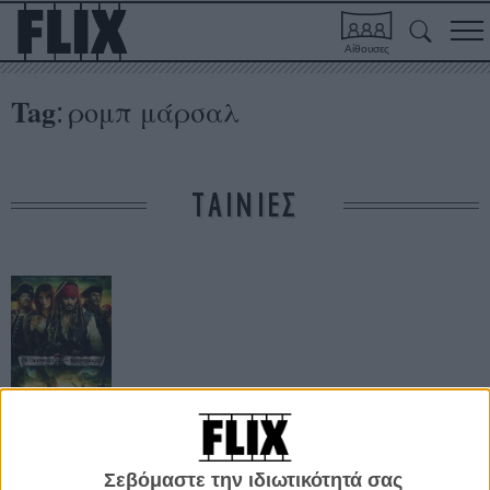
Αίθουσες
Tag
ρομπ μάρσαλ
:
ΤΑΙΝΙΕΣ
Οι Πειρατές της
Καραϊβικής: Σε
Αγνωστα Νερά
Σεβόμαστε την ιδιωτικότητά σας