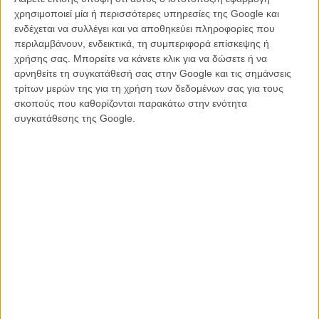
Ο Μπεν Ζάιτλιν, σταματά τον χρόνο στην επόμενη
χρησιμοποιεί μία ή περισσότερες υπηρεσίες της Google και
ταινία του
ενδέχεται να συλλέγει και να αποθηκεύει πληροφορίες που
ΝΕΑ
/
06 ΣΕΠ 2013
/
Γιώργος Κρασσακόπουλος
περιλαμβάνουν, ενδεικτικά, τη συμπεριφορά επίσκεψης ή
χρήσης σας. Μπορείτε να κάνετε κλικ για να δώσετε ή να
αρνηθείτε τη συγκατάθεσή σας στην Google και τις σημάνσεις
τρίτων μερών της για τη χρήση των δεδομένων σας για τους
σκοπούς που καθορίζονται παρακάτω στην ενότητα
συγκατάθεσης της Google.
Η επιτυχία είναι υπερτιμημένη. Δεν σε κάνει
καλύτερο, δεν σε πάει πουθενά η επιτυχία. Είναι
απλώς ένα ωραίο, ανεβαστικό, επιφανειακό
συναίσθημα.»
Βιμ Βέντερς
Συνέντευξη