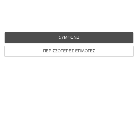
CONNECT
Εγγράψου στο εβδομαδιαίο newsletter μας.
ΕΓΓΡΑΦΗ
ΣΥΜΦΩΝΩ
Θέλω να λαμβάνω τα newsletter σας.
ΠΕΡΙΣΣΟΤΕΡΕΣ ΕΠΙΛΟΓΕΣ