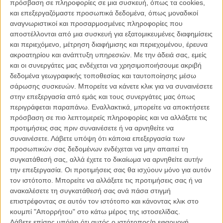
πρόσβαση σε πληροφορίες σε μια συσκευή, όπως τα cookies,
και επεξεργαζόμαστε προσωπικά δεδομένα, όπως μοναδικοί
ΑΡΘΡΑ
αναγνωριστικοί και προσαρμοσμένες πληροφορίες που
αποστέλλονται από μια συσκευή για εξατομικευμένες διαφημίσεις
και περιεχόμενο, μέτρηση διαφήμισης και περιεχομένου, έρευνα
Sundance 2012: «Beasts of the Southern Wild»
ακροατηρίου και ανάπτυξη υπηρεσιών.
Με την άδειά σας, εμείς
ΝΕΑ
/
22 ΙΑΝ 2012
/
Γιώργος Κρασσακόπουλος
και οι συνεργάτες μας ενδέχεται να χρησιμοποιήσουμε ακριβή
δεδομένα γεωγραφικής τοποθεσίας και ταυτοποίησης μέσω
«Glory at Sea»: Δείτε τη μικρού μήκους του φετινού
σάρωσης συσκευών. Μπορείτε να κάνετε κλικ για να συναινέσετε
νικητή του Sundance
στην επεξεργασία από εμάς και τους συνεργάτες μας όπως
περιγράφεται παραπάνω. Εναλλακτικά, μπορείτε να αποκτήσετε
ΝΕΑ
/
29 ΙΑΝ 2012
/
Λήδα Γαλανού
πρόσβαση σε πιο λεπτομερείς πληροφορίες και να αλλάξετε τις
προτιμήσεις σας πριν συναινέσετε ή να αρνηθείτε να
«Who's the man?»: Τρέιλερ για το «Beasts of the Southern
συναινέσετε.
Λάβετε υπόψη ότι κάποια επεξεργασία των
Wild» του Μπεν Ζάιτλιν
προσωπικών σας δεδομένων ενδέχεται να μην απαιτεί τη
ΝΕΑ
/
03 ΜΑΙ 2012
/
Γιώργος Κρασσακόπουλος
συγκατάθεσή σας, αλλά έχετε το δικαίωμα να αρνηθείτε αυτήν
την επεξεργασία. Οι προτιμήσεις σας θα ισχύουν μόνο για αυτόν
Ο Μπεν Ζάιτλιν μας συστήνει «Τα Μυθικά Πλάσματα
τον ιστότοπο. Μπορείτε να αλλάξετε τις προτιμήσεις σας ή να
του Νότου»
ανακαλέσετε τη συγκατάθεσή σας ανά πάσα στιγμή
επιστρέφοντας σε αυτόν τον ιστότοπο και κάνοντας κλικ στο
ΘΕΜΑΤΑ
/
06 ΦΕΒ 2013
/
Γιώργος Κρασσακόπουλος
κουμπί "Απορρήτου" στο κάτω μέρος της ιστοσελίδας.
Λάβετε επίσης υπόψη ότι αυτός ο ιστότοπος/η εφαρμογή