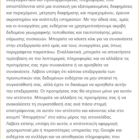
Ουκρανοί κινηματογραφιστές προς τη Ρωσία: «Πείτε
αποστέλλονται από μια συσκευή για εξατομικευμένες διαφημίσεις
οχι στη διχοτόμηση της χώρας»
και περιεχόμενο, μέτρηση διαφήμισης και περιεχομένου, έρευνα
ακροατηρίου και ανάπτυξη υπηρεσιών.
Με την άδειά σας, εμείς
ΝΕΑ
/
06 ΜΑΡ 2014
/
Μανώλης Κρανάκης
και οι συνεργάτες μας ενδέχεται να χρησιμοποιήσουμε ακριβή
δεδομένα γεωγραφικής τοποθεσίας και ταυτοποίησης μέσω
H Ευρωπαϊκή Ακαδημία Κινηματογράφου για την τύχη
σάρωσης συσκευών. Μπορείτε να κάνετε κλικ για να συναινέσετε
του Ουκρανού σκηνοθέτη που συνελήφθη από τις
στην επεξεργασία από εμάς και τους συνεργάτες μας όπως
Ρωσικές Αρχές
περιγράφεται παραπάνω. Εναλλακτικά, μπορείτε να αποκτήσετε
ΝΕΑ
/
11 ΙΟΥΝ 2014
/
Μανώλης Κρανάκης
πρόσβαση σε πιο λεπτομερείς πληροφορίες και να αλλάξετε τις
προτιμήσεις σας πριν συναινέσετε ή να αρνηθείτε να
συναινέσετε.
Λάβετε υπόψη ότι κάποια επεξεργασία των
προσωπικών σας δεδομένων ενδέχεται να μην απαιτεί τη
συγκατάθεσή σας, αλλά έχετε το δικαίωμα να αρνηθείτε αυτήν
την επεξεργασία. Οι προτιμήσεις σας θα ισχύουν μόνο για αυτόν
τον ιστότοπο. Μπορείτε να αλλάξετε τις προτιμήσεις σας ή να
ανακαλέσετε τη συγκατάθεσή σας ανά πάσα στιγμή
Η επιτυχία είναι υπερτιμημένη. Δεν σε κάνει
επιστρέφοντας σε αυτόν τον ιστότοπο και κάνοντας κλικ στο
καλύτερο, δεν σε πάει πουθενά η επιτυχία. Είναι
κουμπί "Απορρήτου" στο κάτω μέρος της ιστοσελίδας.
απλώς ένα ωραίο, ανεβαστικό, επιφανειακό
Λάβετε επίσης υπόψη ότι αυτός ο ιστότοπος/η εφαρμογή
συναίσθημα.»
χρησιμοποιεί μία ή περισσότερες υπηρεσίες της Google και
ενδέχεται να συλλέγει και να αποθηκεύει πληροφορίες που