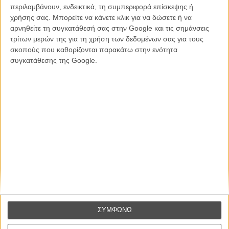
περιλαμβάνουν, ενδεικτικά, τη συμπεριφορά επίσκεψης ή
χρήσης σας. Μπορείτε να κάνετε κλικ για να δώσετε ή να
Βιμ Βέντερς
Συνέντευξη
αρνηθείτε τη συγκατάθεσή σας στην Google και τις σημάνσεις
τρίτων μερών της για τη χρήση των δεδομένων σας για τους
σκοπούς που καθορίζονται παρακάτω στην ενότητα
συγκατάθεσης της Google.
CONNECT
Εγγράψου στο εβδομαδιαίο newsletter μας.
ΕΓΓΡΑΦΗ
Θέλω να λαμβάνω τα newsletter σας.
ΣΥΜΦΩΝΩ