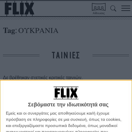
Αίθουσες
Tag
ΟΥΚΡΑΝΙΑ
:
ΤΑΙΝΙΕΣ
Δε βρέθηκαν σχετικές κριτικές ταινιών.
ΑΡΘΡΑ
Σεβόμαστε την ιδιωτικότητά σας
Ουκρανία: Το κινηματογραφικό φεστιβάλ της Οδησσού,
Εμείς και οι συνεργάτες μας αποθηκεύουμε και/ή έχουμε
η Αγγελα Μέρκελ και ο Βιμ Βέντερς
πρόσβαση σε πληροφορίες σε μια συσκευή, όπως τα cookies,
ΝΕΑ
/
04 ΜΑΡ 2014
/
Μανώλης Κρανάκης
και επεξεργαζόμαστε προσωπικά δεδομένα, όπως μοναδικοί
αναγνωριστικοί και προσαρμοσμένες πληροφορίες που