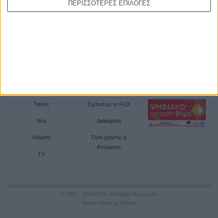
ΠΕΡΙΣΣΟΤΕΡΕΣ ΕΠΙΛΟΓΕΣ
Ταινίες
Σχετικά με το FLIX
Νέα
Διαφήμιση
Θέματα
Όροι χρήσης &
Απόρρητο
TV
© 2011 - 2026 FLIX. All Rights Reserved.
Handcrafted by Radial
.