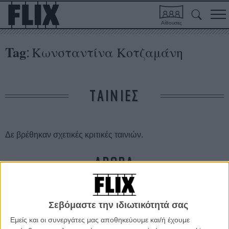
Αίθουσες
Tag
Κωνσταντίνα Κοτζαμάνη
:
ΤΑΙΝΙΕΣ
Δε βρέθηκαν σχετικές κριτικές ταινιών.
ΑΡΘΡΑ
Βραβείο στο Φεστιβάλ του Γκεντ για το «Washingtonia»
της Κωνσταντίνας Κοτζαμάνη
Σεβόμαστε την ιδιωτικότητά σας
ΝΕΑ
/
25 ΟΚΤ 2014
/
Flix Team
Εμείς και οι συνεργάτες μας αποθηκεύουμε και/ή έχουμε