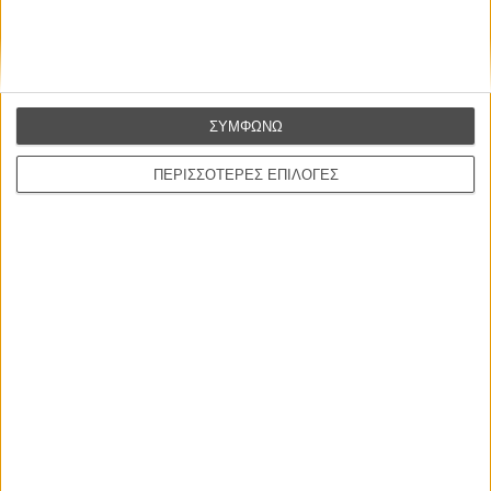
CONNECT
Εγγράψου στο εβδομαδιαίο newsletter μας.
ΕΓΓΡΑΦΗ
ΣΥΜΦΩΝΩ
Θέλω να λαμβάνω τα newsletter σας.
ΠΕΡΙΣΣΟΤΕΡΕΣ ΕΠΙΛΟΓΕΣ