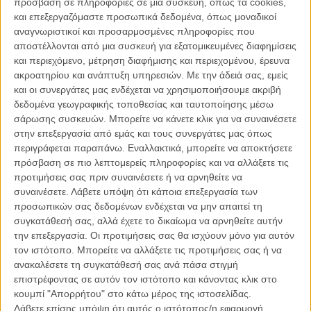
πρόσβαση σε πληροφορίες σε μια συσκευή, όπως τα cookies,
Η Κωνσταντίνα Κοτζαμάνη σκηνοθετεί ένα... τέρας για
και επεξεργαζόμαστε προσωπικά δεδομένα, όπως μοναδικοί
τους Pentatones
αναγνωριστικοί και προσαρμοσμένες πληροφορίες που
αποστέλλονται από μια συσκευή για εξατομικευμένες διαφημίσεις
ΝΕΑ
/
29 ΔΕΚ 2014
/
Μανώλης Κρανάκης
και περιεχόμενο, μέτρηση διαφήμισης και περιεχομένου, έρευνα
ακροατηρίου και ανάπτυξη υπηρεσιών.
Με την άδειά σας, εμείς
Το «Yellow Fieber» της Κωνσταντίνας Κοτζαμάνη στο
και οι συνεργάτες μας ενδέχεται να χρησιμοποιήσουμε ακριβή
Διαγωνιστικό των ταινιών Μικρού Μήκους του
δεδομένα γεωγραφικής τοποθεσίας και ταυτοποίησης μέσω
Λοκάρνο
σάρωσης συσκευών. Μπορείτε να κάνετε κλικ για να συναινέσετε
ΝΕΑ
/
15 ΙΟΥΛ 2015
/
Μανώλης Κρανάκης
στην επεξεργασία από εμάς και τους συνεργάτες μας όπως
περιγράφεται παραπάνω. Εναλλακτικά, μπορείτε να αποκτήσετε
Κάννες 2016: Αινιγματικό τρέιλερ για το «Limbo» της
πρόσβαση σε πιο λεπτομερείς πληροφορίες και να αλλάξετε τις
Κωνσταντίνας Κοτζαμάνη
προτιμήσεις σας πριν συναινέσετε ή να αρνηθείτε να
συναινέσετε.
Λάβετε υπόψη ότι κάποια επεξεργασία των
ΝΕΑ
/
15 ΜΑΙ 2016
/
Flix Team
προσωπικών σας δεδομένων ενδέχεται να μην απαιτεί τη
συγκατάθεσή σας, αλλά έχετε το δικαίωμα να αρνηθείτε αυτήν
Βενετία 2019: Η Κωνσταντίνα Κοτζαμάνη μας ξεναγεί
την επεξεργασία. Οι προτιμήσεις σας θα ισχύουν μόνο για αυτόν
στο Μπουένος Αϊρες του «Ηλεκτρικού Κύκνου» της
τον ιστότοπο. Μπορείτε να αλλάξετε τις προτιμήσεις σας ή να
ΝΕΑ
/
30 ΑΥΓ 2019
/
Γιώργος Κρασσακόπουλος
ανακαλέσετε τη συγκατάθεσή σας ανά πάσα στιγμή
επιστρέφοντας σε αυτόν τον ιστότοπο και κάνοντας κλικ στο
Βενετία 2019: Η συναρπαστική μυστική ζωή των
κουμπί "Απορρήτου" στο κάτω μέρος της ιστοσελίδας.
κτιρίων στον «Ηλεκτρικό Κύκνο» της Κωνσταντίνας
Λάβετε επίσης υπόψη ότι αυτός ο ιστότοπος/η εφαρμογή