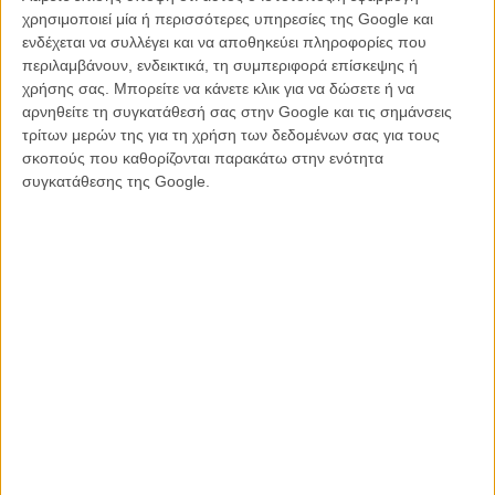
Κοτζαμάνη
χρησιμοποιεί μία ή περισσότερες υπηρεσίες της Google και
ενδέχεται να συλλέγει και να αποθηκεύει πληροφορίες που
ΝΕΑ
/
30 ΑΥΓ 2019
/
Γιώργος Κρασσακόπουλος
περιλαμβάνουν, ενδεικτικά, τη συμπεριφορά επίσκεψης ή
χρήσης σας. Μπορείτε να κάνετε κλικ για να δώσετε ή να
αρνηθείτε τη συγκατάθεσή σας στην Google και τις σημάνσεις
τρίτων μερών της για τη χρήση των δεδομένων σας για τους
σκοπούς που καθορίζονται παρακάτω στην ενότητα
συγκατάθεσης της Google.
Η επιτυχία είναι υπερτιμημένη. Δεν σε κάνει
καλύτερο, δεν σε πάει πουθενά η επιτυχία. Είναι
απλώς ένα ωραίο, ανεβαστικό, επιφανειακό
συναίσθημα.»
Βιμ Βέντερς
Συνέντευξη