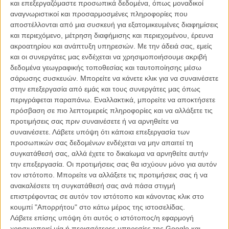
και επεξεργαζόμαστε προσωπικά δεδομένα, όπως μοναδικοί
ΑΡΘΡΑ
αναγνωριστικοί και προσαρμοσμένες πληροφορίες που
αποστέλλονται από μια συσκευή για εξατομικευμένες διαφημίσεις
και περιεχόμενο, μέτρηση διαφήμισης και περιεχομένου, έρευνα
Μεσάνυχτα στο Παρίσι, Πρεμιέρα στις Κάννες!
ακροατηρίου και ανάπτυξη υπηρεσιών.
Με την άδειά σας, εμείς
ΝΕΑ
/
02 ΦΕΒ 2011
/
Λήδα Γαλανού
και οι συνεργάτες μας ενδέχεται να χρησιμοποιήσουμε ακριβή
δεδομένα γεωγραφικής τοποθεσίας και ταυτοποίησης μέσω
Midnight in Paris: Το καρτποσταλικό Παρίσι του Γούντι
σάρωσης συσκευών. Μπορείτε να κάνετε κλικ για να συναινέσετε
Αλεν
στην επεξεργασία από εμάς και τους συνεργάτες μας όπως
περιγράφεται παραπάνω. Εναλλακτικά, μπορείτε να αποκτήσετε
ΝΕΑ
/
11 ΜΑΙ 2011
/
Γιώργος Κρασσακόπουλος
πρόσβαση σε πιο λεπτομερείς πληροφορίες και να αλλάξετε τις
προτιμήσεις σας πριν συναινέσετε ή να αρνηθείτε να
Η Κάθι Μπέιτς και ο Τζέιμς Κάαν ζουν ξανά το «Misery»
συναινέσετε.
Λάβετε υπόψη ότι κάποια επεξεργασία των
25 χρόνια μετά
προσωπικών σας δεδομένων ενδέχεται να μην απαιτεί τη
ΝΕΑ
/
12 ΟΚΤ 2015
/
Μανώλης Κρανάκης
συγκατάθεσή σας, αλλά έχετε το δικαίωμα να αρνηθείτε αυτήν
την επεξεργασία. Οι προτιμήσεις σας θα ισχύουν μόνο για αυτόν
τον ιστότοπο. Μπορείτε να αλλάξετε τις προτιμήσεις σας ή να
American Horror Story 3: Γυναικεία Τρομοκρατία
ανακαλέσετε τη συγκατάθεσή σας ανά πάσα στιγμή
TV & STREAMING
/
27 ΦΕΒ 2013
/
Λήδα Γαλανού
επιστρέφοντας σε αυτόν τον ιστότοπο και κάνοντας κλικ στο
κουμπί "Απορρήτου" στο κάτω μέρος της ιστοσελίδας.
Λάβετε επίσης υπόψη ότι αυτός ο ιστότοπος/η εφαρμογή
χρησιμοποιεί μία ή περισσότερες υπηρεσίες της Google και