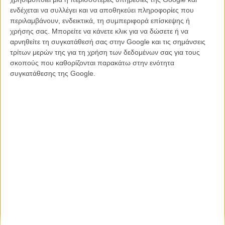
ενδέχεται να συλλέγει και να αποθηκεύει πληροφορίες που
περιλαμβάνουν, ενδεικτικά, τη συμπεριφορά επίσκεψης ή
χρήσης σας. Μπορείτε να κάνετε κλικ για να δώσετε ή να
αρνηθείτε τη συγκατάθεσή σας στην Google και τις σημάνσεις
Η επιτυχία είναι υπερτιμημένη. Δεν σε κάνει
τρίτων μερών της για τη χρήση των δεδομένων σας για τους
καλύτερο, δεν σε πάει πουθενά η επιτυχία. Είναι
σκοπούς που καθορίζονται παρακάτω στην ενότητα
απλώς ένα ωραίο, ανεβαστικό, επιφανειακό
συγκατάθεσης της Google.
συναίσθημα.»
Βιμ Βέντερς
Συνέντευξη
CONNECT
Εγγράψου στο εβδομαδιαίο newsletter μας.
ΕΓΓΡΑΦΗ