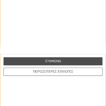
Ο Παραχαράκτης
L’ Affaire Bojarski (The Moneymaker)
του Ζαν-Πολ Σαλομέ
Γνήσιο Αντίγραφο
Certified Copy (Copie Conforme)
του Αμπάς Κιαροστάμι
Ο Κλειδαράς του Ενός Εκατομμυρίου
Le Million
του Γκρεγκουάρ Βινιερόν
ΣΥΜΦΩΝΩ
Αυτό που Ξέρουν οι Γυναίκες
Pour le Plaisir
του Ρεέμ Κερισί
ΠΕΡΙΣΣΟΤΕΡΕΣ ΕΠΙΛΟΓΕΣ