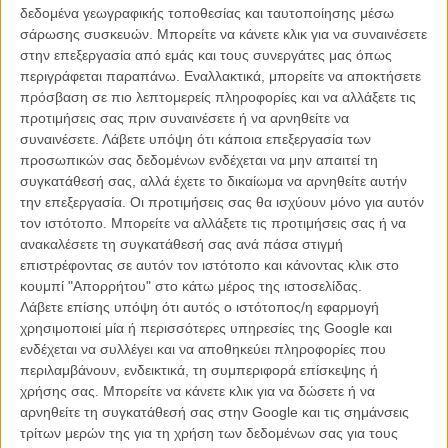
δεδομένα γεωγραφικής τοποθεσίας και ταυτοποίησης μέσω
Ο Διευθυντής του Φεστιβάλ, Τιερί Φρεμό, λέει για την ταινία: «Είναι
σάρωσης συσκευών. Μπορείτε να κάνετε κλικ για να συναινέσετε
μια υπέροχη ερωτική επιστολή για το Παρίσι. Είναι μια ταινία στην
στην επεξεργασία από εμάς και τους συνεργάτες μας όπως
οποία ο Γούντι Αλεν κοιτάζει βαθύτερα τα ζητήματα που τον
περιγράφεται παραπάνω. Εναλλακτικά, μπορείτε να αποκτήσετε
απασχόλησαν στις τελευταίες ταινίες του, τη σχέση μας με την
πρόσβαση σε πιο λεπτομερείς πληροφορίες και να αλλάξετε τις
ιστορία, την τέχνη, τη χαρά και τη ζωή. Η 41η του ταινία αποδεικνύει
προτιμήσεις σας πριν συναινέσετε ή να αρνηθείτε να
ξανά την έμπνευσή του.»
συναινέσετε.
Λάβετε υπόψη ότι κάποια επεξεργασία των
προσωπικών σας δεδομένων ενδέχεται να μην απαιτεί τη
Την ίδια μέρα με την επίσημη πρεμιέρα της στις Κάννες, η ταινία θα
συγκατάθεσή σας, αλλά έχετε το δικαίωμα να αρνηθείτε αυτήν
βγει και σε 400 κινηματογραφικές αίθουσες στη Γαλλία. Με αυτήν
την επεξεργασία. Οι προτιμήσεις σας θα ισχύουν μόνο για αυτόν
την ευκαιρία, το Φεστιβάλ Καννών θα δώσει σε όποια αίθουσα το
τον ιστότοπο. Μπορείτε να αλλάξετε τις προτιμήσεις σας ή να
ζητήσει, πρόσβαση σε απ’ευθείας μετάδοση των αφίξεων στην
ανακαλέσετε τη συγκατάθεσή σας ανά πάσα στιγμή
επίσημη πρεμιέρα και τον ομιλιών που θα προηγηθούν της
επιστρέφοντας σε αυτόν τον ιστότοπο και κάνοντας κλικ στο
προβολής!Με αυτόν τον τρόπο, το Φεστιβάλ Καννών θέλει να
κουμπί "Απορρήτου" στο κάτω μέρος της ιστοσελίδας.
επισημάνει τη στενή του σχέση με το κινηματογραφικό κοινό και να
Λάβετε επίσης υπόψη ότι αυτός ο ιστότοπος/η εφαρμογή
τραβήξει το ενδιαφέρον του και στις υπόλοιπες ταινίες του
χρησιμοποιεί μία ή περισσότερες υπηρεσίες της Google και
Επίσημου Προγράμματος.
ενδέχεται να συλλέγει και να αποθηκεύει πληροφορίες που
περιλαμβάνουν, ενδεικτικά, τη συμπεριφορά επίσκεψης ή
χρήσης σας. Μπορείτε να κάνετε κλικ για να δώσετε ή να
Tags:
ΓΟΥΝΤΙ ΑΛΕΝ,
ΜΕΣΑΝΥΧΤΑ ΣΤΟ ΠΑΡΙΣΙ,
MIDNIGHT IN
αρνηθείτε τη συγκατάθεσή σας στην Google και τις σημάνσεις
PARIS,
ΚΑΝΝΕΣ,
ΦΕΣΤΙΒΑΛ ΚΑΝΝΩΝ,
Cannes Film Festival,
τρίτων μερών της για τη χρήση των δεδομένων σας για τους
CANNES,
ΟΟΥΕΝ ΓΟΥΙΛΣΟΝ,
ΡΕΪΤΣΕΛ ΜΑΚΑΝΤΑΜΣ,
Μαριόν