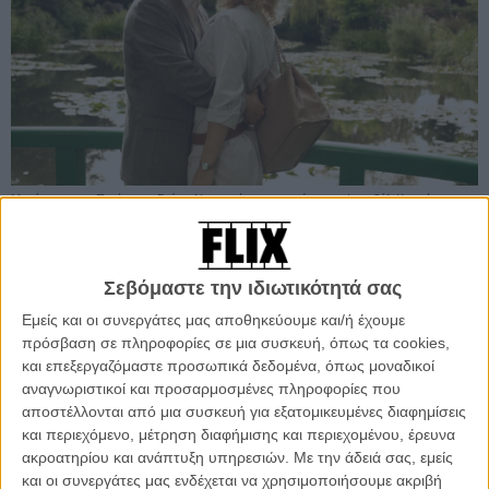
Μεσάνυχτα στο Παρίσι, του Γούντι Αλεν, επίσημη πρεμιέρα του Φεστιβάλ Καννών
Προσθέστε το Flix στις προτιμήσεις σας στο
Σεβόμαστε την ιδιωτικότητά σας
Google
Εμείς και οι συνεργάτες μας αποθηκεύουμε και/ή έχουμε
πρόσβαση σε πληροφορίες σε μια συσκευή, όπως τα cookies,
και επεξεργαζόμαστε προσωπικά δεδομένα, όπως μοναδικοί
Ηδη ξυπνά η ανυπομονησία για το ποιοι από τους δημοφιλείς
αναγνωριστικοί και προσαρμοσμένες πληροφορίες που
πρωταγωνιστές θα παρευρεθούν στην προβολή – ο Οουεν
αποστέλλονται από μια συσκευή για εξατομικευμένες διαφημίσεις
Γουίλσον, η Ρέιτσελ ΜακΑνταμς, η Μαριόν Κοτιγιάρ, η Κάθι Μπέιτς,
και περιεχόμενο, μέτρηση διαφήμισης και περιεχομένου, έρευνα
ο Εϊντριαν Μπρόντι, η Λέα Σεϊντού, ή, ακόμα ακόμα και η Πρώτη
ακροατηρίου και ανάπτυξη υπηρεσιών.
Με την άδειά σας, εμείς
Κυρία της Γαλλίας, Κάρλα Μπρούνι-Σαρκοζί;
και οι συνεργάτες μας ενδέχεται να χρησιμοποιήσουμε ακριβή