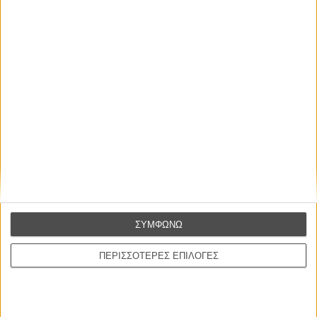
Οι Αρμονίες Βερκμάιστερ
Werckmeister Harmonies
Μπέλα Ταρ
Μια Θέση στον Ηλιο
A Place in the Sun
Τζορτζ Στίβενς
Οδύσσεια
The Odyssey
Κρίστοφερ Νόλαν
ΣΥΜΦΩΝΩ
Ψηλά Τακούνια
Tacones lejanos
ΠΕΡΙΣΣΟΤΕΡΕΣ ΕΠΙΛΟΓΕΣ
Πέδρο Αλμοδόβαρ
Ο Παραχαράκτης
L’ Affaire Bojarski (The Moneymaker)
Ζαν-Πολ Σαλομέ