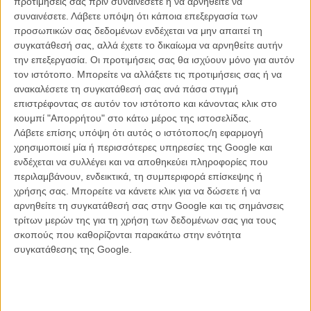
προτιμήσεις σας πριν συναινέσετε ή να αρνηθείτε να
συναινέσετε.
Λάβετε υπόψη ότι κάποια επεξεργασία των
προσωπικών σας δεδομένων ενδέχεται να μην απαιτεί τη
συγκατάθεσή σας, αλλά έχετε το δικαίωμα να αρνηθείτε αυτήν
ΝΕΑ
την επεξεργασία. Οι προτιμήσεις σας θα ισχύουν μόνο για αυτόν
Μίλα μου για καλοκαιρινά φεστιβάλ κινηματογράφου
τον ιστότοπο. Μπορείτε να αλλάξετε τις προτιμήσεις σας ή να
στην Ελλάδα
ανακαλέσετε τη συγκατάθεσή σας ανά πάσα στιγμή
επιστρέφοντας σε αυτόν τον ιστότοπο και κάνοντας κλικ στο
Ο πιο αναλυτικός οδηγός των καλοκαιρινών φεστιβάλ σε νησιά και ηπειρωτική
Ελλάδα είναι εδώ
κουμπί "Απορρήτου" στο κάτω μέρος της ιστοσελίδας.
Λάβετε επίσης υπόψη ότι αυτός ο ιστότοπος/η εφαρμογή
χρησιμοποιεί μία ή περισσότερες υπηρεσίες της Google και
ενδέχεται να συλλέγει και να αποθηκεύει πληροφορίες που
περιλαμβάνουν, ενδεικτικά, τη συμπεριφορά επίσκεψης ή
χρήσης σας. Μπορείτε να κάνετε κλικ για να δώσετε ή να
αρνηθείτε τη συγκατάθεσή σας στην Google και τις σημάνσεις
τρίτων μερών της για τη χρήση των δεδομένων σας για τους
Η επιτυχία είναι υπερτιμημένη. Δεν σε κάνει
σκοπούς που καθορίζονται παρακάτω στην ενότητα
καλύτερο, δεν σε πάει πουθενά η επιτυχία. Είναι
συγκατάθεσης της Google.
απλώς ένα ωραίο, ανεβαστικό, επιφανειακό
συναίσθημα.»