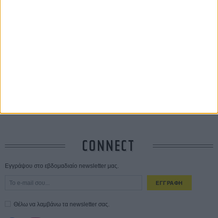
Οδύσσεια
01 ΙΟΥΛ
Save the Date! Δείτε πρώτοι το «Σεξ και Αίμα στο Καμπ Μίασμα»!
05
ΑΥΓ
Ο Τζάρεντ Λέτο αρνείται τις καταγγελίες: «Δεν έχω διαπράξει ποτέ
σεξουαλική επίθεση»
30 ΙΟΥΛ
10 καυτές ταινίες (+ 5 δροσερές επανεκδόσεις) για τον Αύγουστο
01
ΑΥΓ
Spider-Man: Καινούργια Μέρα
30 ΜΑΡ
CONNECT
Εγγράψου στο εβδομαδιαίο newsletter μας.
ΕΓΓΡΑΦΗ
Θέλω να λαμβάνω τα newsletter σας.