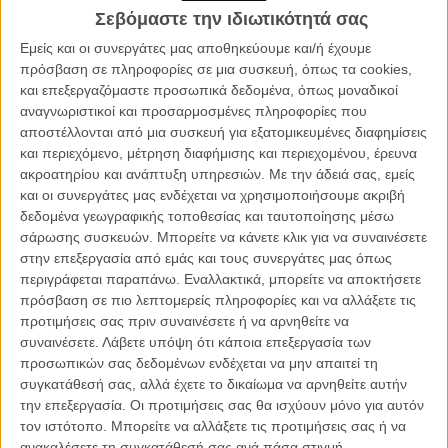
πλευρά του – το
«The Paperboy»
ήταν μια ευπρόσδεκτη κίνηση
Σεβόμαστε την ιδιωτικότητά σας
προς αυτή την κατεύθυνση, έστω κι αν απαιτούσε από αυτόν να
κυκλοφορεί χωρίς ρούχα για το μεγαλύτερο μέρος της ταινίας.
Εμείς και οι συνεργάτες μας αποθηκεύουμε και/ή έχουμε
πρόσβαση σε πληροφορίες σε μια συσκευή, όπως τα cookies,
Αυτή τη φορά, ωστόσο, ο Εφρον είναι αποφασισμένος να φτάσει
και επεξεργαζόμαστε προσωπικά δεδομένα, όπως μοναδικοί
στα άκρα για να το πετύχει.
αναγνωριστικοί και προσαρμοσμένες πληροφορίες που
αποστέλλονται από μια συσκευή για εξατομικευμένες διαφημίσεις
Γι’ αυτό και συμφώνησε να υποδυθεί τον Τεντ Μπάντι, έναν από
και περιεχόμενο, μέτρηση διαφήμισης και περιεχομένου, έρευνα
τους πιο διαβόητους serial killers στην ιστορία, στο «Extremely
ακροατηρίου και ανάπτυξη υπηρεσιών.
Με την άδειά σας, εμείς
Wicked, Shockingly Evil and Vile» του Τζο Μπερλίνγκερ.
και οι συνεργάτες μας ενδέχεται να χρησιμοποιήσουμε ακριβή
δεδομένα γεωγραφικής τοποθεσίας και ταυτοποίησης μέσω
Διαβάστε ακόμη:
Εμα Στόουν εναντίον Στιβ Καρέλ στο «Battle
σάρωσης συσκευών. Μπορείτε να κάνετε κλικ για να συναινέσετε
of the Sexes»
στην επεξεργασία από εμάς και τους συνεργάτες μας όπως
περιγράφεται παραπάνω. Εναλλακτικά, μπορείτε να αποκτήσετε
πρόσβαση σε πιο λεπτομερείς πληροφορίες και να αλλάξετε τις
προτιμήσεις σας πριν συναινέσετε ή να αρνηθείτε να
συναινέσετε.
Λάβετε υπόψη ότι κάποια επεξεργασία των
προσωπικών σας δεδομένων ενδέχεται να μην απαιτεί τη
συγκατάθεσή σας, αλλά έχετε το δικαίωμα να αρνηθείτε αυτήν
την επεξεργασία. Οι προτιμήσεις σας θα ισχύουν μόνο για αυτόν
τον ιστότοπο. Μπορείτε να αλλάξετε τις προτιμήσεις σας ή να
ανακαλέσετε τη συγκατάθεσή σας ανά πάσα στιγμή