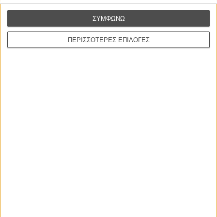
στην Ελλάδα
ΣΥΜΦΩΝΩ
Ο πιο αναλυτικός οδηγός των καλοκαιρινών φεστιβάλ σε νησιά και ηπειρωτική
Ελλάδα είναι εδώ
ΠΕΡΙΣΣΟΤΕΡΕΣ ΕΠΙΛΟΓΕΣ
Η επιτυχία είναι υπερτιμημένη. Δεν σε κάνει
καλύτερο, δεν σε πάει πουθενά η επιτυχία. Είναι
απλώς ένα ωραίο, ανεβαστικό, επιφανειακό
συναίσθημα.»
Βιμ Βέντερς
Συνέντευξη
ΝΕΕΣ ΤΑΙΝΙΕΣ