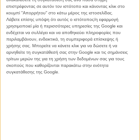
επιστρέφοντας σε αυτόν τον ιστότοπο και κάνοντας κλικ στο
κουμπί "Απορρήτου" στο κάτω μέρος της ιστοσελίδας.
Λάβετε επίσης υπόψη ότι αυτός ο ιστότοπος/η εφαρμογή
χρησιμοποιεί μία ή περισσότερες υπηρεσίες της Google και
ενδέχεται να συλλέγει και να αποθηκεύει πληροφορίες που
Ομολογουμένως, ο τίτλος το κάνει κι αυτό να ακούγεται σαν
περιλαμβάνουν, ενδεικτικά, τη συμπεριφορά επίσκεψης ή
κωμωδία, όμως η ταινία θα ξετυλίγει την (καθόλου κωμική) ζωή του
χρήσης σας. Μπορείτε να κάνετε κλικ για να δώσετε ή να
διάσημου κατά συρροή δολοφόνου (και, επιπλέον, απαγωγέα,
αρνηθείτε τη συγκατάθεσή σας στην Google και τις σημάνσεις
βιαστή και νεκρόφιλου) ο οποίος σκότωσε περισσότερες από 12
τρίτων μερών της για τη χρήση των δεδομένων σας για τους
γυναίκες (ανάμεσά τους κι ένα 12χρονο κορίτσι) κατά τη διάρκεια
σκοπούς που καθορίζονται παρακάτω στην ενότητα
της δεκαετίας του ’70 και ομολόγησε τους φόνους περισσότερων
συγκατάθεσης της Google.
από 30, λίγο πριν εκτελεστεί στην ηλεκτρική καρέκλα, το 1989. Ο
πραγματικός αριθμός των θυμάτων παραμένει μέχρι σήμερα
ανεξακρίβωτος.
Το σενάριο, το οποίο βρισκόταν στη Μαύρη Λίστα των καλύτερων
απραγματοποίητων σεναρίων στο Χόλιγουντ, υπογράφει ο Μάικλ
Γουέργουι και θα αφηγείται την ιστορία του Μπάντι από την πλευρά
της κοπέλας του, Ελίζαμπεθ Κλέπφερ, η οποία πέρασε ολόκληρα
χρόνια σε άρνηση, πριν τον καταδώσει τελικά στις αρχές.