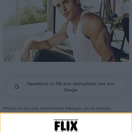
Προσθέστε το Flix στις προτιμήσεις σας στο
Google
Μπορεί να έχει γίνει περισσότερο διάσημος για τις νεανικές
κωμωδίες του (και φυσικά
για τους κοιλιακούς του
), αυτό όμως δεν
σημαίνει ότι ο Ζακ Εφρον δεν είναι διατεθειμένος να αποτινάξει από
πάνω του τη ρετσινιά του ωραίου και να αγκαλιάσει τη σκοτεινή