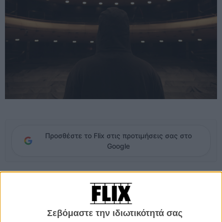
Προσθέστε το Flix στις προτιμήσεις σας στο
Google
Για πρώτη φορά φέτος, το νεοσύστατο τμήμα της Αγοράς του
Φεστιβάλ Βενετίας (ιδρύθηκε πριν από τρία χρόνια), λανσάρει το
European Gap Financing Co-Production Market που θα λάβει χώρα
στις 29 και 30 Αυγούστου και συμπεριλαμβάνει σχέδια ταινιών που
Σεβόμαστε την ιδιωτικότητά σας
έχουν συμπληρώσει το 70% της χρηματοδότησής τους και