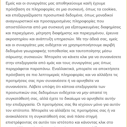
Εμείς και οι συνεργάτες μας αποθηκεύουμε και/ή έχουμε
αναζητούν την ολοκλήρωση του προϋπολογισμού τους για να
πρόσβαση σε πληροφορίες σε μια συσκευή, όπως τα cookies,
μπουν σε παραγωγή.
και επεξεργαζόμαστε προσωπικά δεδομένα, όπως μοναδικοί
αναγνωριστικοί και προσαρμοσμένες πληροφορίες που
Ανάμεσα στα 15 πρότζεκτς που επιλέχθηκαν για την παρθενική
αποστέλλονται από μια συσκευή για εξατομικευμένες διαφημίσεις
διοργάνωση του European Gap Financing Co-Production Market
και περιεχόμενο, μέτρηση διαφήμισης και περιεχομένου, έρευνα
είναι και το «Stage Fright» του Γιώργου Ζώη, που επιστρέφει στη
ακροατηρίου και ανάπτυξη υπηρεσιών.
Με την άδειά σας, εμείς
Βενετία μετά από τις επιτυχημένες συμμετοχές με τις δύο μικρού
και οι συνεργάτες μας ενδέχεται να χρησιμοποιήσουμε ακριβή
μήκους ταινίες του, το 2011 «Casus Belli» και το 2012 με τους
δεδομένα γεωγραφικής τοποθεσίας και ταυτοποίησης μέσω
«Τίτλους Τέλους», για να παρουσιάσει την πρώτη του μεγάλου
σάρωσης συσκευών. Μπορείτε να κάνετε κλικ για να συναινέσετε
μήκοους ταινία, το «Stage Fright».
στην επεξεργασία από εμάς και τους συνεργάτες μας όπως
περιγράφεται παραπάνω. Εναλλακτικά, μπορείτε να αποκτήσετε
Μια παραγωγή της Pan Entertainment (Ελλάδα), σε συμπαραγωγή
πρόσβαση σε πιο λεπτομερείς πληροφορίες και να αλλάξετε τις
με την Ez Films (Γαλλία) και τη Nukleus Film (Κροατία), σε
προτιμήσεις σας πριν συναινέσετε ή να αρνηθείτε να
υποστήριξη του Ελληνικού Κέντρου Κινηματογράφου, του Γαλλικού
συναινέσετε.
Λάβετε υπόψη ότι κάποια επεξεργασία των
Κέντρου Κινηματογράφου του «Havk (Κροατία), του Torino Filmlab
προσωπικών σας δεδομένων ενδέχεται να μην απαιτεί τη
(Ιταλία), της Nova (Eλλάδα), της Marni Films (Ελλάδα) και της
συγκατάθεσή σας, αλλά έχετε το δικαίωμα να αρνηθείτε αυτήν
Prosenghisi (Ελλάδα), το «Stage Fright» φτάνει στη Βενετία έχοντας
την επεξεργασία. Οι προτιμήσεις σας θα ισχύουν μόνο για αυτόν
βραβευθεί στο CineLink του Σαράγεβο
με το βραβείο του Γαλλικού
τον ιστότοπο. Μπορείτε να αλλάξετε τις προτιμήσεις σας ή να
Κέντρου Κινηματογράφου και χρηματική υποστήριξη δέκα χιλιάδων
ανακαλέσετε τη συγκατάθεσή σας ανά πάσα στιγμή
ευρώ και στο
TorinoFilmLab Meeting
με το δεύτερο βραβείο αξίας
επιστρέφοντας σε αυτόν τον ιστότοπο και κάνοντας κλικ στο
80.000 ευρώ και έχοντας συμμετάσχει στο
«L'Atelier» του Φεστιβάλ