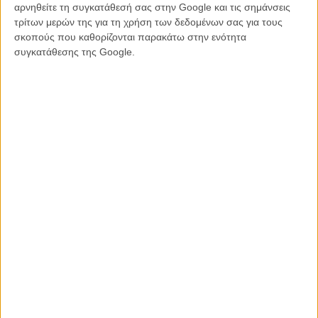
αρνηθείτε τη συγκατάθεσή σας στην Google και τις σημάνσεις
τρίτων μερών της για τη χρήση των δεδομένων σας για τους
σκοπούς που καθορίζονται παρακάτω στην ενότητα
συγκατάθεσης της Google.
Σκηνές από το « The Cobblers’ Lot» του Πίτερ Στρίκλαντ
Κι αν κάποιοι από τους σκηνοθέτες επιλέγουν μια πιο άμεση
προσέγγιση, όπως ο Τούρκος Τζαν Εβρενόλ του «Baskin», ο
οποίος θέτει την ηρωίδα του αντιμέτωπη με ένα δαίμονα του