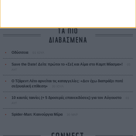
L’ Affaire Bojarski (The Moneymaker)
Ζαν-Πολ Σαλομέ
ΤΑ ΠΙΟ
ΔΙΑΒΑΣΜΕΝΑ
Οδύσσεια
01 ΙΟΥΛ
Save the Date! Δείτε πρώτοι το «Σεξ και Αίμα στο Καμπ Μίασμα»!
05
ΑΥΓ
Ο Τζάρεντ Λέτο αρνείται τις καταγγελίες: «Δεν έχω διαπράξει ποτέ
σεξουαλική επίθεση»
30 ΙΟΥΛ
10 καυτές ταινίες (+ 5 δροσερές επανεκδόσεις) για τον Αύγουστο
01
ΑΥΓ
Spider-Man: Καινούργια Μέρα
30 ΜΑΡ