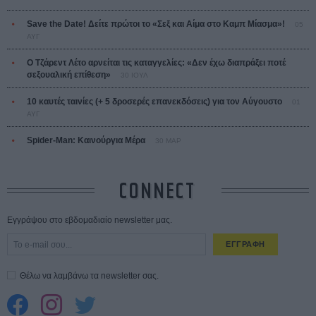
Save the Date! Δείτε πρώτοι το «Σεξ και Αίμα στο Καμπ Μίασμα»!
05
ΑΥΓ
Ο Τζάρεντ Λέτο αρνείται τις καταγγελίες: «Δεν έχω διαπράξει ποτέ
σεξουαλική επίθεση»
30 ΙΟΥΛ
10 καυτές ταινίες (+ 5 δροσερές επανεκδόσεις) για τον Αύγουστο
01
ΑΥΓ
Spider-Man: Καινούργια Μέρα
30 ΜΑΡ
CONNECT
Εγγράψου στο εβδομαδιαίο newsletter μας.
ΕΓΓΡΑΦΗ
Θέλω να λαμβάνω τα newsletter σας.