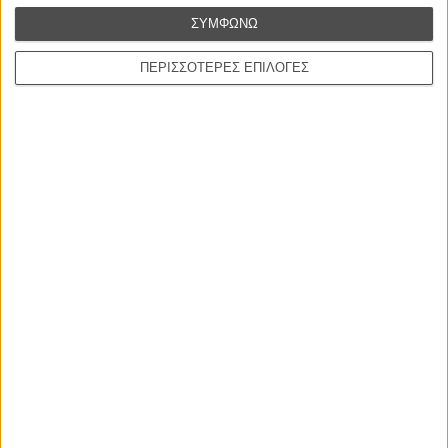
ΣΥΜΦΩΝΩ
ΠΕΡΙΣΣΟΤΕΡΕΣ ΕΠΙΛΟΓΕΣ
Το 60ό Φεστιβάλ Κινηματογράφου Θεσσαλονίκης θα διεξαχθεί
φέτος από τις 31 Οκτωβρίου μέχρι και τις 10 Νοεμβρίου. Το
Flix θα βρίσκεται εκεί για να σας μεταφέρει όλα όσα θα