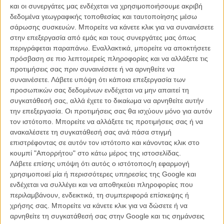
άμμου όμως, αν ξέρεις πώς να τους χειριστείς, κατασκευάζουν και
και οι συνεργάτες μας ενδέχεται να χρησιμοποιήσουμε ακριβή
τα κάστρα των παιδικών μας χρόνων. Κι αυτά τα κουβαλάμε για
δεδομένα γεωγραφικής τοποθεσίας και ταυτοποίησης μέσω
πάντα.
σάρωσης συσκευών. Μπορείτε να κάνετε κλικ για να συναινέσετε
στην επεξεργασία από εμάς και τους συνεργάτες μας όπως
Δείτε ακόμη
:
60ό Φεστιβάλ Θεσσαλονίκης: Τα κορίτσια του
περιγράφεται παραπάνω. Εναλλακτικά, μπορείτε να αποκτήσετε
«Winona» τραγουδούν στη βροχή
πρόσβαση σε πιο λεπτομερείς πληροφορίες και να αλλάξετε τις
προτιμήσεις σας πριν συναινέσετε ή να αρνηθείτε να
συναινέσετε.
Λάβετε υπόψη ότι κάποια επεξεργασία των
προσωπικών σας δεδομένων ενδέχεται να μην απαιτεί τη
συγκατάθεσή σας, αλλά έχετε το δικαίωμα να αρνηθείτε αυτήν
την επεξεργασία. Οι προτιμήσεις σας θα ισχύουν μόνο για αυτόν
τον ιστότοπο. Μπορείτε να αλλάξετε τις προτιμήσεις σας ή να
ανακαλέσετε τη συγκατάθεσή σας ανά πάσα στιγμή
επιστρέφοντας σε αυτόν τον ιστότοπο και κάνοντας κλικ στο
κουμπί "Απορρήτου" στο κάτω μέρος της ιστοσελίδας.
Λάβετε επίσης υπόψη ότι αυτός ο ιστότοπος/η εφαρμογή
χρησιμοποιεί μία ή περισσότερες υπηρεσίες της Google και
ενδέχεται να συλλέγει και να αποθηκεύει πληροφορίες που
περιλαμβάνουν, ενδεικτικά, τη συμπεριφορά επίσκεψης ή
χρήσης σας. Μπορείτε να κάνετε κλικ για να δώσετε ή να
Γυρνώντας σε 16mm και με την κάμερα του Σίμου Σαρκετζή να
αρνηθείτε τη συγκατάθεσή σας στην Google και τις σημάνσεις
παίζει αριστοτεχνικά κι αόρατα με την αντίθεση του ακαταμάχητου