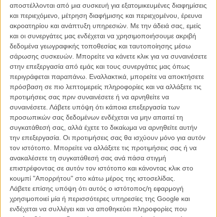
αποστέλλονται από μια συσκευή για εξατομικευμένες διαφημίσεις
το 2016. Αλλά για σταθείτε, το στούντιο έχει στα σκαριά την πιο
και περιεχόμενο, μέτρηση διαφήμισης και περιεχομένου, έρευνα
μεγάλη, την πιο ηρωική, την πιο γεμάτη τεστοστερόνη και άγρια
ακροατηρίου και ανάπτυξη υπηρεσιών.
Με την άδειά σας, εμείς
γκάζια live action μεταφορά κλασικής ταινίας κινουμένων σχεδίων
και οι συνεργάτες μας ενδέχεται να χρησιμοποιήσουμε ακριβή
που έγινε ποτέ: το «Bambi το Ελαφάκι», με furious ελαφάκι τον
δεδομένα γεωγραφικής τοποθεσίας και ταυτοποίησης μέσω
Ντουέιν – The Rock – Τζόνσον!
σάρωσης συσκευών. Μπορείτε να κάνετε κλικ για να συναινέσετε
στην επεξεργασία από εμάς και τους συνεργάτες μας όπως
Διαβάστε ακόμη: To tearjerker της χρονιάς θα είναι το...
περιγράφεται παραπάνω. Εναλλακτικά, μπορείτε να αποκτήσετε
«Furious 7»!
πρόσβαση σε πιο λεπτομερείς πληροφορίες και να αλλάξετε τις
προτιμήσεις σας πριν συναινέσετε ή να αρνηθείτε να
Ο The Rock και το Saturday Night Live έφτιαξαν το δικό τους
συναινέσετε.
Λάβετε υπόψη ότι κάποια επεξεργασία των
τρέιλερ για το νέο «Bambie», με τον Ντουέιν Τζόνσον να υποδύεται
προσωπικών σας δεδομένων ενδέχεται να μην απαιτεί τη
τον ευέλικτο Μπάμπι με τα τρυφερά μάτια που θέλει, πια, να πάρει
συγκατάθεσή σας, αλλά έχετε το δικαίωμα να αρνηθείτε αυτήν
εκδίκηση για το θάνατο της μαμάς του. Και θα το κάνει, παρέα με
την επεξεργασία. Οι προτιμήσεις σας θα ισχύουν μόνο για αυτόν
(κάτι σαν) τον Βιν Ντίζελ και (κάτι σαν) τη Μισέλ Ροντρίγκες, με
τον ιστότοπο. Μπορείτε να αλλάξετε τις προτιμήσεις σας ή να
σκηνοθέτη περίπου τον Τζέιμς Γουαν, με εκρήξεις, καταδιώξεις και
ανακαλέσετε τη συγκατάθεσή σας ανά πάσα στιγμή
λάστιχα που τρίζουν, με hit single του (σχεδόν) Ludacris το «Wham
επιστρέφοντας σε αυτόν τον ιστότοπο και κάνοντας κλικ στο
Bam Bambi» και, α, μια ωραία πεταλούδα! Δείτε παρακάτω το
κουμπί "Απορρήτου" στο κάτω μέρος της ιστοσελίδας.
απολαυστικό σκετσάκι του SNL που καταφέρνει ν’ απογειώσει και το
Λάβετε επίσης υπόψη ότι αυτός ο ιστότοπος/η εφαρμογή
«Bambi» και το
«Furious 7» που περιμένουμε στις αίθουσες αυτήν
χρησιμοποιεί μία ή περισσότερες υπηρεσίες της Google και
την εβδομάδα
και, ειλικρινά, την κωμική διάνοια του Ντουέιν
ενδέχεται να συλλέγει και να αποθηκεύει πληροφορίες που
Τζόνσον που δεν είναι όλο μύες (αλλά έχει πολλούς κι απ’ αυτούς).