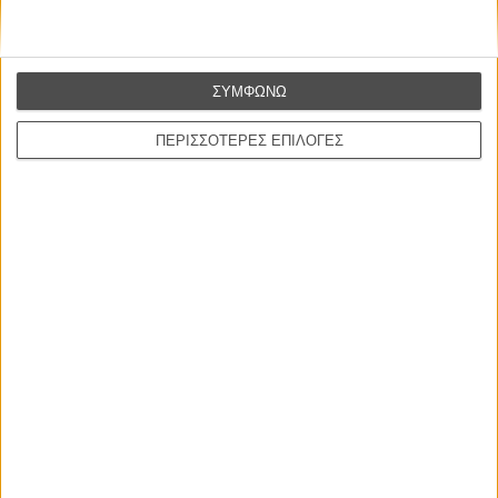
ΝΕΕΣ ΤΑΙΝΙΕΣ
ΣΥΜΦΩΝΩ
Ο Παραχαράκτης
L’ Affaire Bojarski (The Moneymaker)
ΠΕΡΙΣΣΟΤΕΡΕΣ ΕΠΙΛΟΓΕΣ
του Ζαν-Πολ Σαλομέ
Γνήσιο Αντίγραφο
Certified Copy (Copie Conforme)
του Αμπάς Κιαροστάμι
Ο Κλειδαράς του Ενός Εκατομμυρίου
Le Million
του Γκρεγκουάρ Βινιερόν
Αυτό που Ξέρουν οι Γυναίκες
Pour le Plaisir
του Ρεέμ Κερισί