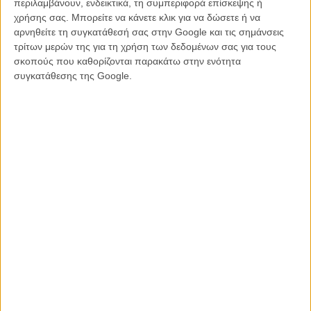
περιλαμβάνουν, ενδεικτικά, τη συμπεριφορά επίσκεψης ή
χρήσης σας. Μπορείτε να κάνετε κλικ για να δώσετε ή να
Διαβάστε ακόμη
:
αρνηθείτε τη συγκατάθεσή σας στην Google και τις σημάνσεις
τρίτων μερών της για τη χρήση των δεδομένων σας για τους
To tearjerker της χρονιάς θα είναι το... «Furious 7»!
σκοπούς που καθορίζονται παρακάτω στην ενότητα
«Ενα φανταστικό αντίο στον Πολ Γουόκερ»: Οσα είπαν οι πρώτοι
συγκατάθεσης της Google.
θεατές του «Furious 7»
Το πρώτο clip του «Furious 7» είναι, απλώς, αποθεωτικό
«Fast & Furious 7»: πρώτο trailer, Πολ Γουόκερ, ανατριχίλες