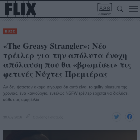
Αίθουσες
BUZZ
«The Greasy Strangler»: Νέο
τρέιλερ για την απόλυτα ένοχη
απόλαυση που θα «βρωμίσει» τις
φετινές Νύχτες Πρεμιέρας
Αν δεν ήσασταν ακόμα σίγουροι ότι αυτό είναι το guilty pleasure της
χρονιάς, ένα καινούργιο, εντελώς NSFW τρέιλερ έρχεται να διαλύσει
κάθε σας αμφιβολία.
30 Αύγ 2016
Θανάσης Πατσαβός