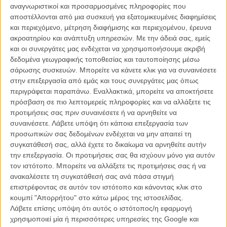
του SXSW, με την αλλόκοτη ιστορία ενός πατέρα και του γιου του,
αναγνωριστικοί και προσαρμοσμένες πληροφορίες που
οι οποίοι βρίσκονται αντιμέτωποι για τα μάτια μιας γυναίκας. Την
αποστέλλονται από μια συσκευή για εξατομικευμένες διαφημίσεις
ίδια στιγμή που ο ανταγωνισμό τους κορυφώνεται, ένα γλοιώδης
και περιεχόμενο, μέτρηση διαφήμισης και περιεχομένου, έρευνα
μανιακός λυμαίνεται τους κακόφημους δρόμους του Λος Αντζελες,
ακροατηρίου και ανάπτυξη υπηρεσιών.
Με την άδειά σας, εμείς
δολοφονώντας αθώους και κερδίζοντας το παρατσούκλι ο
και οι συνεργάτες μας ενδέχεται να χρησιμοποιήσουμε ακριβή
«Λιγδιάρης Στραγγαλιστής».
δεδομένα γεωγραφικής τοποθεσίας και ταυτοποίησης μέσω
σάρωσης συσκευών. Μπορείτε να κάνετε κλικ για να συναινέσετε
στην επεξεργασία από εμάς και τους συνεργάτες μας όπως
περιγράφεται παραπάνω. Εναλλακτικά, μπορείτε να αποκτήσετε
πρόσβαση σε πιο λεπτομερείς πληροφορίες και να αλλάξετε τις
προτιμήσεις σας πριν συναινέσετε ή να αρνηθείτε να
συναινέσετε.
Λάβετε υπόψη ότι κάποια επεξεργασία των
προσωπικών σας δεδομένων ενδέχεται να μην απαιτεί τη
συγκατάθεσή σας, αλλά έχετε το δικαίωμα να αρνηθείτε αυτήν
την επεξεργασία. Οι προτιμήσεις σας θα ισχύουν μόνο για αυτόν
τον ιστότοπο. Μπορείτε να αλλάξετε τις προτιμήσεις σας ή να
ανακαλέσετε τη συγκατάθεσή σας ανά πάσα στιγμή
επιστρέφοντας σε αυτόν τον ιστότοπο και κάνοντας κλικ στο
Οι κριτικές αποκάλεσαν το φιλμ αποκρουστικό, αηδιαστικό,
κουμπί "Απορρήτου" στο κάτω μέρος της ιστοσελίδας.
διεστραμμένο και ευπρόσδεκτα αλλόκοτο, ενώ κάποιοι το
Λάβετε επίσης υπόψη ότι αυτός ο ιστότοπος/η εφαρμογή
συνέκριναν με τις πρώιμες ταινίες του Τζον Γουότερς και τις
χρησιμοποιεί μία ή περισσότερες υπηρεσίες της Google και