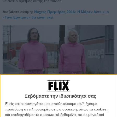
να είναι ο ορισμός αυτής της ταινίας!
Διαβάστε ακόμη:
Νύχτες Πρεμιέρας 2016: Η Μάρεν Αντε κι ο
«Τόνι Ερντμαν» θα είναι εκεί
Σεβόμαστε την ιδιωτικότητά σας
Με executive producer τον Μπεν Γουίτλι του
«High-Rise»
και
παραγωγό την εταιρεία του Ελάιζα Γουντ, το «The Greasy
Εμείς και οι συνεργάτες μας αποθηκεύουμε και/ή έχουμε
Strangler» του πρωτοεμφανιζόμενου Τζιμ Χόσκινγκ έκανε αίσθηση
πρόσβαση σε πληροφορίες σε μια συσκευή, όπως τα cookies,
(με κάθε σωστό και λάθος τρόπο) στα Φεστιβάλ του Σάντανς και
και επεξεργαζόμαστε προσωπικά δεδομένα, όπως μοναδικοί