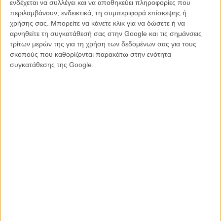
κακόφημες παραγωγές της Troma Films. Και δεν είναι να απορεί
ενδέχεται να συλλέγει και να αποθηκεύει πληροφορίες που
κανείς, καθώς ήδη τα τρέιλερ μοιάζουν με μια πανδαισία κακού
περιλαμβάνουν, ενδεικτικά, τη συμπεριφορά επίσκεψης ή
γούστου, φιλοξενώντας εκρήξεις σπλάτερ, κλανιές, πλαδαρά πέη και
χρήσης σας. Μπορείτε να κάνετε κλικ για να δώσετε ή να
κάθε είδους σωματικά υγρά – το υλικό από το οποίο φτιάχνονται οι
αρνηθείτε τη συγκατάθεσή σας στην Google και τις σημάνσεις
καλύτερες μεταμεσονύχτιες προβολές, δηλαδή! Και, ευτυχώς, οι
τρίτων μερών της για τη χρήση των δεδομένων σας για τους
προσεχείς Νύχτες Πρεμιέρας έχουν εξασφαλίσει στο ανίερο αυτό
σκοπούς που καθορίζονται παρακάτω στην ενότητα
φιλμ ακριβώς μια τέτοια προβολή...
συγκατάθεσης της Google.
Μέχρι τότε, δείτε με δική σας ευθύνη το νέο τρέιλερ παρακάτω.