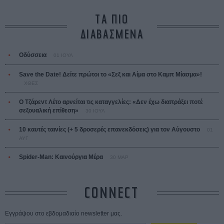
ΤΑ ΠΙΟ
ΔΙΑΒΑΣΜΕΝΑ
Οδύσσεια
01 ΙΟΥΛ
Save the Date! Δείτε πρώτοι το «Σεξ και Αίμα στο Καμπ Μίασμα»!
ΧΘΕΣ
Ο Τζάρεντ Λέτο αρνείται τις καταγγελίες: «Δεν έχω διαπράξει ποτέ
σεξουαλική επίθεση»
30 ΙΟΥΛ
10 καυτές ταινίες (+ 5 δροσερές επανεκδόσεις) για τον Αύγουστο
01
ΑΥΓ
Spider-Man: Καινούργια Μέρα
30 ΜΑΡ
CONNECT
Εγγράψου στο εβδομαδιαίο newsletter μας.