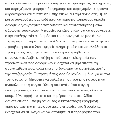
αποστέλλονται από μια συσκευή για εξατομικευμένες διαφημίσεις
αυτό δεν εμπόδισε τον Βρετανό σκηνοθέτη του
«Shame»
και του
και περιεχόμενο, μέτρηση διαφήμισης και περιεχομένου, έρευνα
«12 Years a Slave»
να έχει ήδη βάλει μπρος για την επόμενη ταινία
ακροατηρίου και ανάπτυξη υπηρεσιών.
Με την άδειά σας, εμείς
του, η οποία θα ανήκει σε ένα πολύ διαφορετικό είδος.
και οι συνεργάτες μας ενδέχεται να χρησιμοποιήσουμε ακριβή
δεδομένα γεωγραφικής τοποθεσίας και ταυτοποίησης μέσω
Διαβάστε ακόμη:
«They Shall Not Grow Old»: Τρέιλερ για το
σάρωσης συσκευών. Μπορείτε να κάνετε κλικ για να συναινέσετε
ντοκιμαντέρ του Πίτερ Τζάκσον
στην επεξεργασία από εμάς και τους συνεργάτες μας όπως
περιγράφεται παραπάνω. Εναλλακτικά, μπορείτε να αποκτήσετε
πρόσβαση σε πιο λεπτομερείς πληροφορίες και να αλλάξετε τις
προτιμήσεις σας πριν συναινέσετε ή να αρνηθείτε να
συναινέσετε.
Λάβετε υπόψη ότι κάποια επεξεργασία των
προσωπικών σας δεδομένων ενδέχεται να μην απαιτεί τη
συγκατάθεσή σας, αλλά έχετε το δικαίωμα να αρνηθείτε αυτήν
την επεξεργασία. Οι προτιμήσεις σας θα ισχύουν μόνο για αυτόν
τον ιστότοπο. Μπορείτε να αλλάξετε τις προτιμήσεις σας ή να
ανακαλέσετε τη συγκατάθεσή σας ανά πάσα στιγμή
επιστρέφοντας σε αυτόν τον ιστότοπο και κάνοντας κλικ στο
κουμπί "Απορρήτου" στο κάτω μέρος της ιστοσελίδας.
Λάβετε επίσης υπόψη ότι αυτός ο ιστότοπος/η εφαρμογή
χρησιμοποιεί μία ή περισσότερες υπηρεσίες της Google και
ενδέχεται να συλλέγει και να αποθηκεύει πληροφορίες που
Ο Στιβ ΜακΚουίν στα γυρίσματα του «Widows»