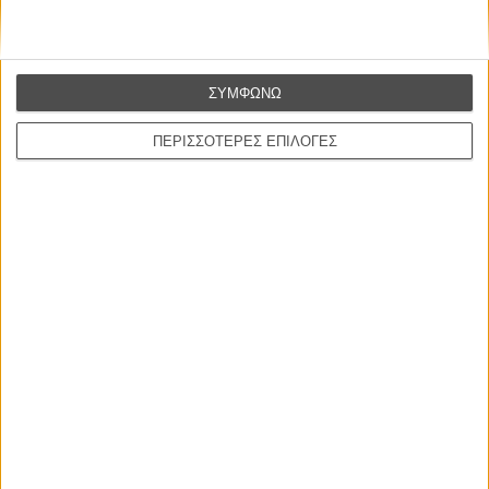
ΝΕΕΣ ΤΑΙΝΙΕΣ
ΣΥΜΦΩΝΩ
Γνήσιο Αντίγραφο
Certified Copy (Copie Conforme)
ΠΕΡΙΣΣΟΤΕΡΕΣ ΕΠΙΛΟΓΕΣ
του Αμπάς Κιαροστάμι
Ο Παραχαράκτης
L’ Affaire Bojarski (The Moneymaker)
του Ζαν-Πολ Σαλομέ
Ο Κλειδαράς του Ενός Εκατομμυρίου
Le Million
του Γκρεγκουάρ Βινιερόν
Αυτό που Ξέρουν οι Γυναίκες
Pour le Plaisir
του Ρεέμ Κερισί