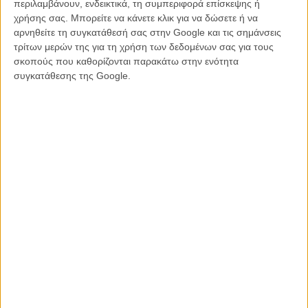
περιλαμβάνουν, ενδεικτικά, τη συμπεριφορά επίσκεψης ή
χρήσης σας. Μπορείτε να κάνετε κλικ για να δώσετε ή να
Ο ΜακΚουίν θα σκηνοθετήσει ένα ντοκιμαντέρ με τον τίτλο «The
αρνηθείτε τη συγκατάθεσή σας στην Google και τις σημάνσεις
Occupied City», το οποίο θα βασίζεται στο βιβλίο της συζύγου του,
τρίτων μερών της για τη χρήση των δεδομένων σας για τους
Μπιάνκα Στίγκτερ, «Atlas of an Occupied City. Amsterdam 1940-
σκοπούς που καθορίζονται παρακάτω στην ενότητα
1945».
συγκατάθεσης της Google.
Η ολλανδικής καταγωγής Στίγκτερ, η οποία είχε αναλάβει και
καθήκοντα παραγωγού στις δύο τελευταίες ταινίες του ΜακΚουίν και
έχει σκηνοθετήσει και η ίδια ένα ντοκιμαντέρ, είναι συγγραφέας και
ιστορικός, και το βιβλίο της καταγράφει τα ίχνη που άφησε ο Β’
Παγκόσμιος Πόλεμος στην πόλη του Αμστερνταμ, ξεναγώντας τον
αναγνώστη στην κάποτε κατεχόμενη ολλανδική πρωτεύουσα.
Αυτό θα είναι και το πρώτο μεγάλου μήκους ντοκιμαντέρ του
ΜακΚουίν, ο οποίος αυτήν την περίοδο ετοιμάζει παράλληλα μια
δραματική σειρά εποχής έξι επεισοδίων για λογαριασμό του BBC.
Διαβάστε ακόμη
«Dead Souls»: Τρέιλερ για το μεγαλειώδες ντοκιμαντέρ του
Γουάνγκ Μπινγκ