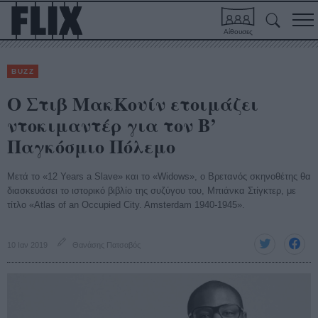
Αίθουσες
BUZZ
Ο Στιβ ΜακΚουίν ετοιμάζει
ντοκιμαντέρ για τον Β’
Παγκόσμιο Πόλεμο
Μετά το «12 Years a Slave» και το «Widows», ο Βρετανός σκηνοθέτης θα
διασκευάσει το ιστορικό βιβλίο της συζύγου του, Μπιάνκα Στίγκτερ, με
τίτλο «Atlas of an Occupied City. Amsterdam 1940-1945».
10 Ιαν 2019
Θανάσης Πατσαβός