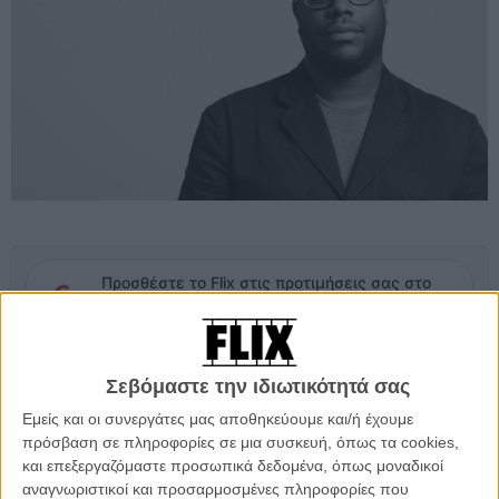
Προσθέστε το Flix στις προτιμήσεις σας στο
Google
Μετά τον Πίτερ Τζάκσον και το «They Shall Not Grow Old»
, ακόμα
Σεβόμαστε την ιδιωτικότητά σας
ένας A-list σκηνοθέτης αφήνει για λίγο τη μυθοπλασία για ένα
Εμείς και οι συνεργάτες μας αποθηκεύουμε και/ή έχουμε
ντοκιμαντέρ, και μάλιστα ιστορικού περιεχομένου.
πρόσβαση σε πληροφορίες σε μια συσκευή, όπως τα cookies,
και επεξεργαζόμαστε προσωπικά δεδομένα, όπως μοναδικοί
Το
«Widows»
του Στιβ ΜακΚουίν δεν είχε δυστυχώς την
αναγνωριστικοί και προσαρμοσμένες πληροφορίες που
ανταπόκριση και τον οσκαρικό αντίκτυπο που θα περιμέναμε, όμως