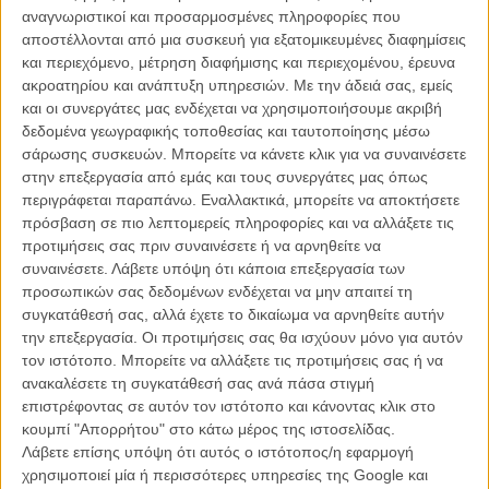
δημοσιογραφική προβολή του
«Πρέπει να Μιλήσουμε για τον Κέβιν»
αναγνωριστικοί και προσαρμοσμένες πληροφορίες που
της Λιν Ράμσεϊ
; Ή δεν μπορούσε να πάρει ένα ρίσκο στις
αποστέλλονται από μια συσκευή για εξατομικευμένες διαφημίσεις
προβλέψεις, ποντάροντας με τόλμη στη
«Σιδηρά Κυρία» της Φιλίντα
και περιεχόμενο, μέτρηση διαφήμισης και περιεχομένου, έρευνα
Λόιντ
(ναι, την Μέριλ Στριπ σκηνοθετεί γυναίκα στο δύσκολο
ακροατηρίου και ανάπτυξη υπηρεσιών.
Με την άδειά σας, εμείς
εγχείρημα της Θάτσερ).
και οι συνεργάτες μας ενδέχεται να χρησιμοποιήσουμε ακριβή
δεδομένα γεωγραφικής τοποθεσίας και ταυτοποίησης μέσω
Κι όμως, το σαλόνι των σκηνοθετών στις οσκαρικές προβλέψεις του
σάρωσης συσκευών. Μπορείτε να κάνετε κλικ για να συναινέσετε
έγκριτου περιοδικού, στο αφιέρωμα που στήνει κάθε χρόνο, δεν
στην επεξεργασία από εμάς και τους συνεργάτες μας όπως
υπάρχει ούτε μία γυναίκα. Κι αν οι παίκτες που επιλέχτηκαν ήταν
περιγράφεται παραπάνω. Εναλλακτικά, μπορείτε να αποκτήσετε
της τάξεως του Κλιντ Ιστγουντ και Μάρτιν Σκορσέζε, να
πρόσβαση σε πιο λεπτομερείς πληροφορίες και να αλλάξετε τις
συμφωνούσαμε ότι η Ράμσεϊ δε μπορούσε να συγκριθεί. Ομως, και
προτιμήσεις σας πριν συναινέσετε ή να αρνηθείτε να
προς τιμή του, το «Hollywood Reporter» προβάλει τα οσκαρικά
συναινέσετε.
Λάβετε υπόψη ότι κάποια επεξεργασία των
underdogs: Αλεξάντερ Πέιν (
«Οι Απόγονοι»
), Στιβ ΜακΚουίν
προσωπικών σας δεδομένων ενδέχεται να μην απαιτεί τη
(
«Shame»)
, Μισέλ Χαζαναβίσιους (
«The Artist»
), Μάικ Μιλς (
«Οι
συγκατάθεσή σας, αλλά έχετε το δικαίωμα να αρνηθείτε αυτήν
Πρωτάρηδες»
), Μπένετ Μίλερ («
Moneyball
»).
την επεξεργασία. Οι προτιμήσεις σας θα ισχύουν μόνο για αυτόν
τον ιστότοπο. Μπορείτε να αλλάξετε τις προτιμήσεις σας ή να
Και μέσα σ' αυτή τη σκηνοθετική παρέα, η απουσία της Λιν Ράμσεϊ
ανακαλέσετε τη συγκατάθεσή σας ανά πάσα στιγμή
είναι ηχηρή και απαράδεκτη.
επιστρέφοντας σε αυτόν τον ιστότοπο και κάνοντας κλικ στο
κουμπί "Απορρήτου" στο κάτω μέρος της ιστοσελίδας.
Αν θεωρείτε εμάς υπερβολικούς στην παρατήρησή μας, κοιτάξτε
Λάβετε επίσης υπόψη ότι αυτός ο ιστότοπος/η εφαρμογή
πώς ξεκίνησε η κουβέντα μόλις συγκεντρώθηκε η σκηνοθετική
χρησιμοποιεί μία ή περισσότερες υπηρεσίες της Google και
ομάδα για τη φωτογράφησή τους.