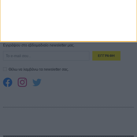
Spider-Man: Καινούργια Μέρα
30 ΜΑΡ
CONNECT
Εγγράψου στο εβδομαδιαίο newsletter μας.
ΕΓΓΡΑΦΗ
Θέλω να λαμβάνω τα newsletter σας.