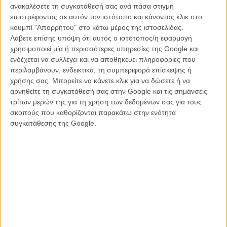
ανακαλέσετε τη συγκατάθεσή σας ανά πάσα στιγμή
Γκόσλινγκ και ο Φορντ πιάνονται στα χέρια - και, κάπου εκεί, ο
επιστρέφοντας σε αυτόν τον ιστότοπο και κάνοντας κλικ στο
Γκόσλινγκ έφαγε μια ξώφαλτση. «Ναι, ο Χάρισον Φορντ μου έριξε
κουμπί "Απορρήτου" στο κάτω μέρος της ιστοσελίδας.
μια μπουνιά στο πρόσωπο,» εξηγεί ο Γκόσλινγκ. «Ηταν κάτι σαν
Λάβετε επίσης υπόψη ότι αυτός ο ιστότοπος/η εφαρμογή
τελετή μύησης. Γυρίζαμε μια σκηνή όπου πέφτει ξύλο και, ξέρετε,
χρησιμοποιεί μία ή περισσότερες υπηρεσίες της Google και
απλώς συνέβη. Αλλά το αστείο ήταν ότι, όταν τελειώσαμε, έφεραν
ενδέχεται να συλλέγει και να αποθηκεύει πληροφορίες που
έναν κουβά με πάγο για το πρόσωπό μου και ο Χάρισον μ' έσπρωξε
περιλαμβάνουν, ενδεικτικά, τη συμπεριφορά επίσκεψης ή
πέρα και βύθισε τη γροθιά του στον πάγο. Τον ρώτησα την επόμενη
χρήσης σας. Μπορείτε να κάνετε κλικ για να δώσετε ή να
μέρα από πού πήρε την αίσθηση του χιούμορ του, από τη μητέρα ή
αρνηθείτε τη συγκατάθεσή σας στην Google και τις σημάνσεις
τον πατέρα του και μου είπε, απ' το Sears, το πολυκατάστημα. Και
τρίτων μερών της για τη χρήση των δεδομένων σας για τους
δεν είχε πολύ χρόνο να διαλέξει, οπότε άρπαξε μία κι έφυγε.»
σκοπούς που καθορίζονται παρακάτω στην ενότητα
συγκατάθεσης της Google.
Διαβάστε ακόμη
:
Το σίκουελ του «Blade Runner» έχει τίτλο και
μια φωτογραφία που αξίζει όσο χίλιες