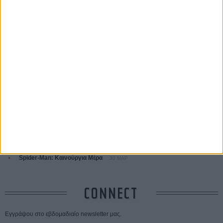
ΤΑ ΠΙΟ
ΔΙΑΒΑΣΜΕΝΑ
Οδύσσεια
01 ΙΟΥΛ
Save the Date! Δείτε πρώτοι το «Σεξ και Αίμα στο Καμπ Μίασμα»!
05
ΑΥΓ
Ο Τζάρεντ Λέτο αρνείται τις καταγγελίες: «Δεν έχω διαπράξει ποτέ
σεξουαλική επίθεση»
30 ΙΟΥΛ
10 καυτές ταινίες (+ 5 δροσερές επανεκδόσεις) για τον Αύγουστο
01
ΑΥΓ
Spider-Man: Καινούργια Μέρα
30 ΜΑΡ
CONNECT
Εγγράψου στο εβδομαδιαίο newsletter μας.