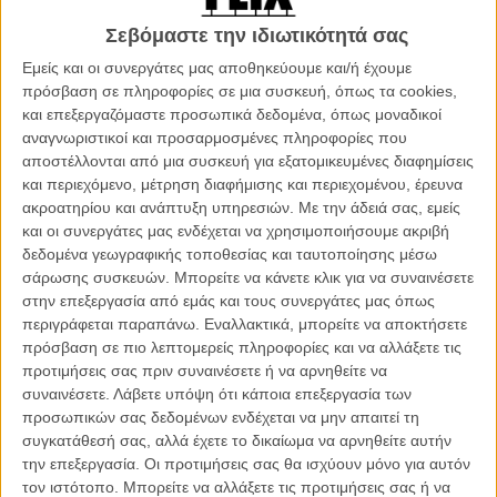
ακριβώς.
Σεβόμαστε την ιδιωτικότητά σας
Διαβάστε ακόμη
:
Ντενί Βιλνέβ. Από το Κεμπέκ του Καναδά
Εμείς και οι συνεργάτες μας αποθηκεύουμε και/ή έχουμε
μέχρι το Λος Αντζελες του «Blade Runner»
πρόσβαση σε πληροφορίες σε μια συσκευή, όπως τα cookies,
και επεξεργαζόμαστε προσωπικά δεδομένα, όπως μοναδικοί
αναγνωριστικοί και προσαρμοσμένες πληροφορίες που
αποστέλλονται από μια συσκευή για εξατομικευμένες διαφημίσεις
και περιεχόμενο, μέτρηση διαφήμισης και περιεχομένου, έρευνα
ακροατηρίου και ανάπτυξη υπηρεσιών.
Με την άδειά σας, εμείς
και οι συνεργάτες μας ενδέχεται να χρησιμοποιήσουμε ακριβή
δεδομένα γεωγραφικής τοποθεσίας και ταυτοποίησης μέσω
σάρωσης συσκευών. Μπορείτε να κάνετε κλικ για να συναινέσετε
στην επεξεργασία από εμάς και τους συνεργάτες μας όπως
περιγράφεται παραπάνω. Εναλλακτικά, μπορείτε να αποκτήσετε
πρόσβαση σε πιο λεπτομερείς πληροφορίες και να αλλάξετε τις
προτιμήσεις σας πριν συναινέσετε ή να αρνηθείτε να
συναινέσετε.
Λάβετε υπόψη ότι κάποια επεξεργασία των
προσωπικών σας δεδομένων ενδέχεται να μην απαιτεί τη
συγκατάθεσή σας, αλλά έχετε το δικαίωμα να αρνηθείτε αυτήν
την επεξεργασία. Οι προτιμήσεις σας θα ισχύουν μόνο για αυτόν
Οπως περιέγραψε ο ίδιος ο Ράιαν Γκόσλινγκ
σε συνέντευξή του στο
τον ιστότοπο. Μπορείτε να αλλάξετε τις προτιμήσεις σας ή να
GQ
, το νέο «Blade Runner» περιλαμβάνει μια σκηνή όπου ο