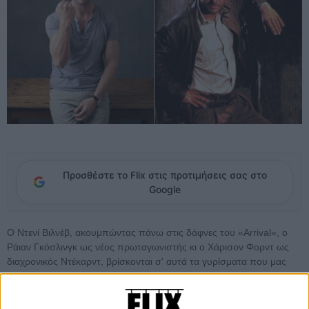
Προσθέστε το Flix στις προτιμήσεις σας στο
Google
Ο Ντενί Βιλνέβ, ακουμπώντας πάνω στις δάφνες του «Arrival», ο
Ράιαν Γκόσλινγκ ως νέος πρωταγωνιστής κι ο Χάρισον Φορντ ως
διαχρονικός Ντέκαρντ, βρίσκονται σ' αυτά τα γυρίσματα που μας
γεμίζουν ανατριχίλες, του «Blade Runner 2049», του σίκουελ του
«Blade Runner» του 1982 του Ρίντλεϊ Σκοτ, με τον ίδιο ως
παραγωγό. Κι όλα μοιάζουν να πηγαίνουν θαυμάσια. Ολα; Οχι